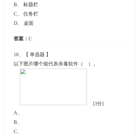
B
、
标题栏
C
、
任务栏
D
、
桌面
答案：
C
10
、【
单选题
】
以下图片哪个能代表杀毒软件（ ）。
[3分]
A
、
B
、
C
、