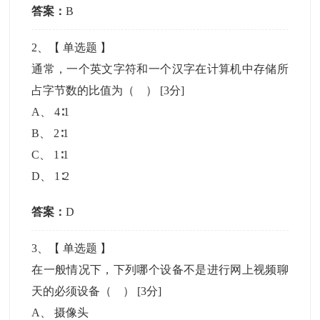
答案：
B
2
、【
单选题
】
通常，一个英文字符和一个汉字在计算机中存储所
占字节数的比值为（ ）
[3分]
A
、
4∶1
B
、
2∶1
C
、
1∶1
D
、
1∶2
答案：
D
3
、【
单选题
】
在一般情况下，下列哪个设备不是进行网上视频聊
天的必须设备（ ）
[3分]
A
、
摄像头