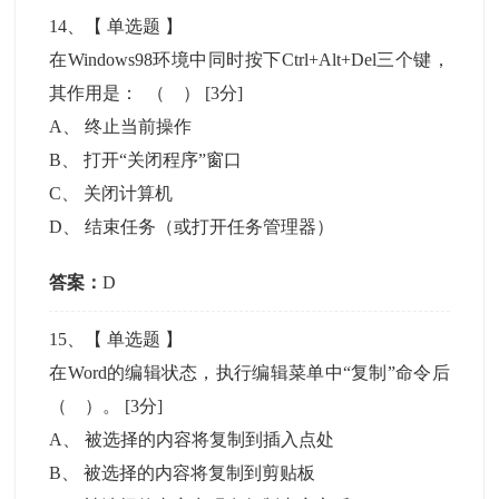
14
、【
单选题
】
在Windows98环境中同时按下Ctrl+Alt+Del三个键，
其作用是： （ ）
[3分]
A
、
终止当前操作
B
、
打开“关闭程序”窗口
C
、
关闭计算机
D
、
结束任务（或打开任务管理器）
答案：
D
15
、【
单选题
】
在Word的编辑状态，执行编辑菜单中“复制”命令后
（ ）。
[3分]
A
、
被选择的内容将复制到插入点处
B
、
被选择的内容将复制到剪贴板