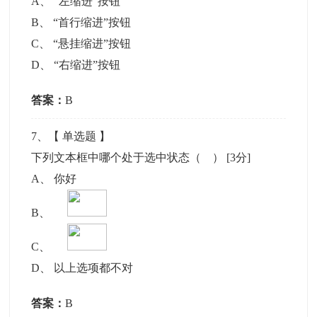
A
、
“左缩进”按钮
B
、
“首行缩进”按钮
C
、
“悬挂缩进”按钮
D
、
“右缩进”按钮
答案：
B
7
、【
单选题
】
下列文本框中哪个处于选中状态（ ）
[3分]
A
、
你好
B
、
C
、
D
、
以上选项都不对
答案：
B