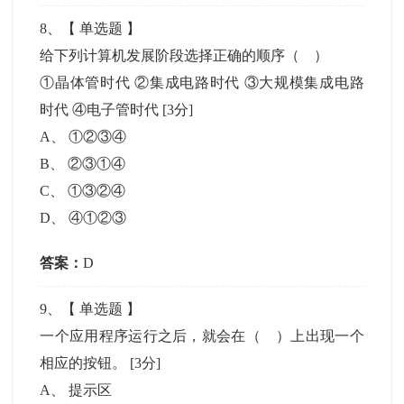
8
、【
单选题
】
给下列计算机发展阶段选择正确的顺序（ ）
①晶体管时代 ②集成电路时代 ③大规模集成电路
时代 ④电子管时代
[3分]
A
、
①②③④
B
、
②③①④
C
、
①③②④
D
、
④①②③
答案：
D
9
、【
单选题
】
一个应用程序运行之后，就会在（ ）上出现一个
相应的按钮。
[3分]
A
、
提示区