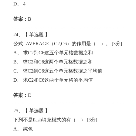
D
、
4
答案：
B
24
、【
单选题
】
公式=AVERAGE（C2,C6）的作用是（ ）。
[3分]
A
、
求C2到C6这五个单元格数据之和
B
、
求C2和C6这两个单元格数据之和
C
、
求C2到C6这五个单元格数据之平均值
D
、
求C2和C6这两个单元格的平均值
答案：
D
25
、【
单选题
】
下列不是flash填充模式的有（ ）
[3分]
A
、
纯色