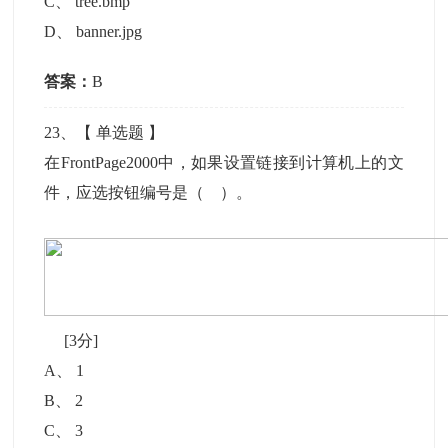
C
、
tree.bmp
D
、
banner.jpg
答案：
B
23
、【
单选题
】
在FrontPage2000中，如果设置链接到计算机上的文
件，应选按钮编号是（ ）。
[3分]
A
、
1
B
、
2
C
、
3