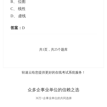
B
、
位图
C
、
线性
D
、
虚线
答案：
D
共
1
页，共
25
个题库
轻速云给您提供更好的
在线考试系统
服务！
众多企事业单位的信赖之选
36万+企事业单位的共同选择