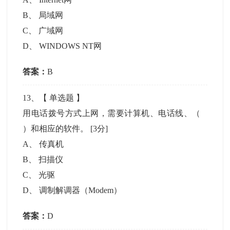
B
、
局域网
C
、
广域网
D
、
WINDOWS NT网
答案：
B
13
、【
单选题
】
用电话拨号方式上网，需要计算机、电话线、（
）和相应的软件。
[3分]
A
、
传真机
B
、
扫描仪
C
、
光驱
D
、
调制解调器（Modem）
答案：
D