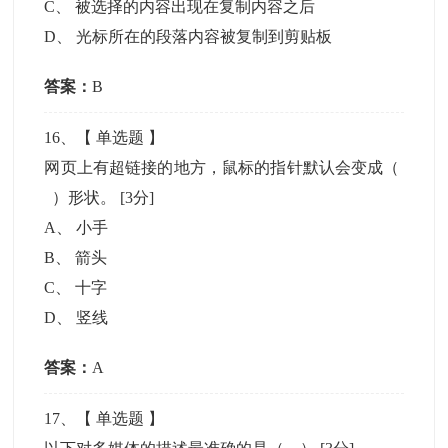
C
、
被选择的内容出现在复制内容之后
D
、
光标所在的段落内容被复制到剪贴板
答案：
B
16
、【
单选题
】
网页上有超链接的地方，鼠标的指针默认会变成（
）形状。
[3分]
A
、
小手
B
、
箭头
C
、
十字
D
、
竖线
答案：
A
17
、【
单选题
】