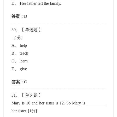
D
、
Her father left the family.
答案：
D
30
、【
单选题
】
[1分]
A
、
help
B
、
teach
C
、
learn
D
、
give
答案：
C
31
、【
单选题
】
Mary is 10 and her sister is 12. So Mary is _________
her sister.
[1分]