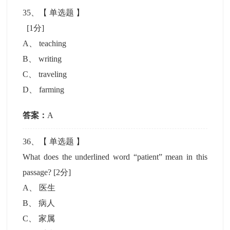
35
、【
单选题
】
[1分]
A
、
teaching
B
、
writing
C
、
traveling
D
、
farming
答案：
A
36
、【
单选题
】
What does the underlined word “patient” mean in this
passage?
[2分]
A
、
医生
B
、
病人
C
、
家属