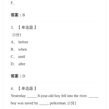
F
、
答案：
B
3
、【
单选题
】
[1分]
A
、
before
B
、
when
C
、
until
D
、
after
答案：
D
4
、【
单选题
】
Yesterday _____ 8-year-old boy fell into the river. _____
boy was saved by _____ policeman.
[1分]