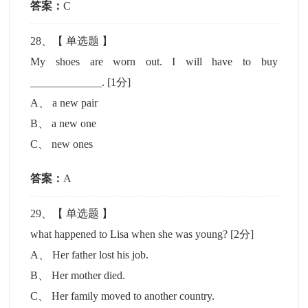
答案：
C
28
、【
单选题
】
My shoes are worn out. I will have to buy
_____________.
[1分]
A
、
a new pair
B
、
a new one
C
、
new ones
答案：
A
29
、【
单选题
】
what happened to Lisa when she was young?
[2分]
A
、
Her father lost his job.
B
、
Her mother died.
C
、
Her family moved to another country.