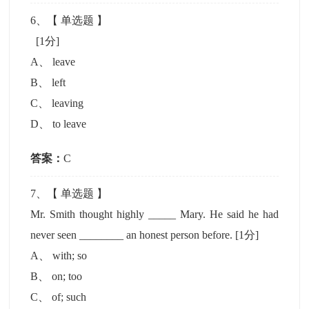
6
、【
单选题
】
[1分]
A
、
leave
B
、
left
C
、
leaving
D
、
to leave
答案：
C
7
、【
单选题
】
Mr. Smith thought highly _____ Mary. He said he had
never seen ________ an honest person before.
[1分]
A
、
with; so
B
、
on; too
C
、
of; such