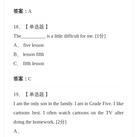
答案：
A
18
、【
单选题
】
The__________ is a little difficult for me.
[1分]
A
、
five lesson
B
、
lesson fifth
C
、
fifth lesson
答案：
C
19
、【
单选题
】
I am the only son in the family. I am in Grade Five. I like
cartoons best. I often watch cartoons on the TV after
doing the homework.
[2分]
A
、