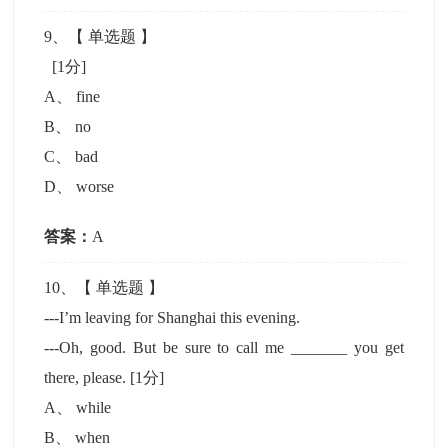
9
、【
单选题
】
[1分]
A
、
fine
B
、
no
C
、
bad
D
、
worse
答案：
A
10
、【
单选题
】
---I’m leaving for Shanghai this evening.
---Oh, good. But be sure to call me _______ you get
there, please.
[1分]
A
、
while
B
、
when