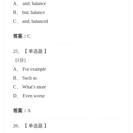
A
、
and; balance
B
、
but; balance
C
、
and; balanced
答案：
C
25
、【
单选题
】
[1分]
A
、
For example
B
、
Such as
C
、
What’s more
D
、
Even worse
答案：
A
26
、【
单选题
】