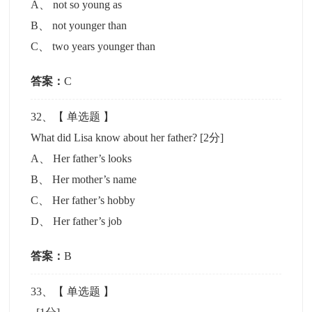
A
、
not so young as
B
、
not younger than
C
、
two years younger than
答案：
C
32
、【
单选题
】
What did Lisa know about her father?
[2分]
A
、
Her father’s looks
B
、
Her mother’s name
C
、
Her father’s hobby
D
、
Her father’s job
答案：
B
33
、【
单选题
】