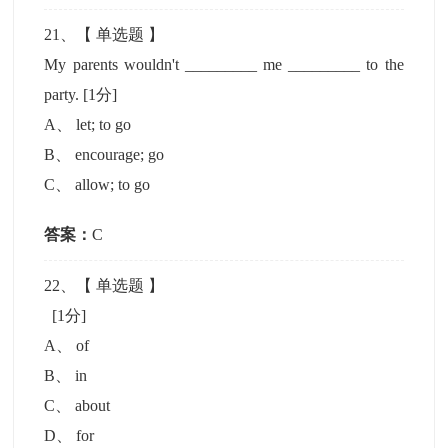
21
、【
单选题
】
My parents wouldn't _________ me _________ to the
party.
[1分]
A
、
let; to go
B
、
encourage; go
C
、
allow; to go
答案：
C
22
、【
单选题
】
[1分]
A
、
of
B
、
in
C
、
about
D
、
for