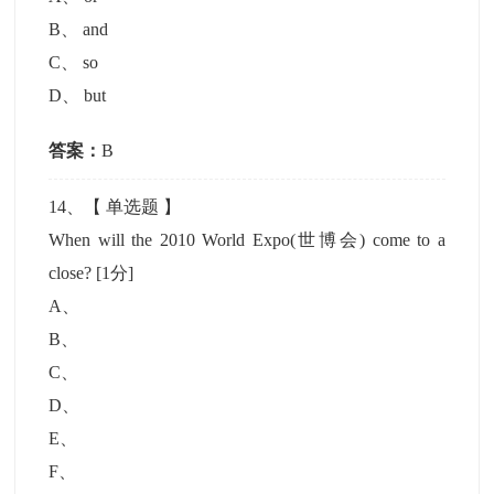
B
、
and
C
、
so
D
、
but
答案：
B
14
、【
单选题
】
When will the 2010 World Expo(世博会) come to a
close?
[1分]
A
、
B
、
C
、
D
、
E
、
F
、