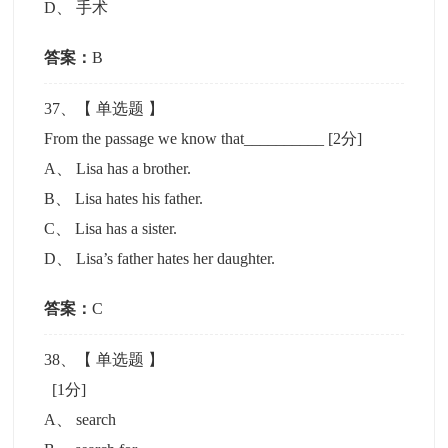
D
、
手术
答案：
B
37
、【
单选题
】
From the passage we know that__________
[2分]
A
、
Lisa has a brother.
B
、
Lisa hates his father.
C
、
Lisa has a sister.
D
、
Lisa’s father hates her daughter.
答案：
C
38
、【
单选题
】
[1分]
A
、
search