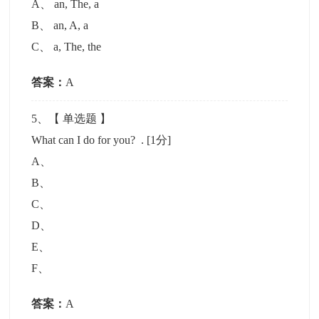
A
、
an, The, a
B
、
an, A, a
C
、
a, The, the
答案：
A
5
、【
单选题
】
What can I do for you? .
[1分]
A
、
B
、
C
、
D
、
E
、
F
、
答案：
A