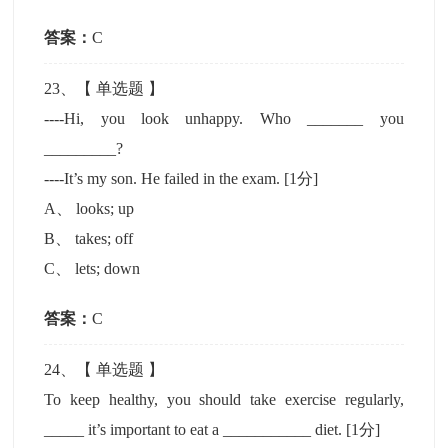
答案：
C
23
、【
单选题
】
----Hi, you look unhappy. Who _______ you
_________?
----It’s my son. He failed in the exam.
[1分]
A
、
looks; up
B
、
takes; off
C
、
lets; down
答案：
C
24
、【
单选题
】
To keep healthy, you should take exercise regularly,
_____ it’s important to eat a ___________ diet.
[1分]