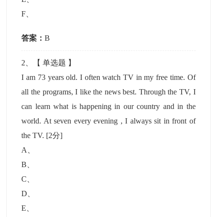
F
、
答案：
B
2
、【
单选题
】
I am 73 years old. I often watch TV in my free time. Of
all the programs, I like the news best. Through the TV, I
can learn what is happening in our country and in the
world. At seven every evening , I always sit in front of
the TV.
[2分]
A
、
B
、
C
、
D
、
E
、