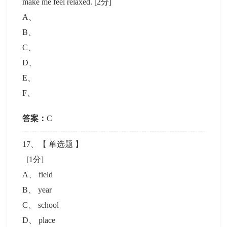
make me feel relaxed.
[2分]
A
、
B
、
C
、
D
、
E
、
F
、
答案：
C
17
、【
单选题
】
[1分]
A
、
field
B
、
year
C
、
school
D
、
place