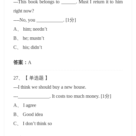
---This book belongs to ______. Must I return it to him
right now?
----No, you ___________.
[1分]
A
、
him; needn’t
B
、
he; mustn’t
C
、
his; didn’t
答案：
A
27
、【
单选题
】
---I think we should buy a new house.
---_____________. It costs too much money.
[1分]
A
、
I agree
B
、
Good idea
C
、
I don’t think so