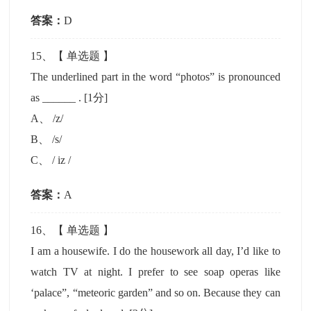
答案：
D
15
、【
单选题
】
The underlined part in the word “photos” is pronounced
as ______ .
[1分]
A
、
/z/
B
、
/s/
C
、
/ iz /
答案：
A
16
、【
单选题
】
I am a housewife. I do the housework all day, I’d like to
watch TV at night. I prefer to see soap operas like
‘palace”, “meteoric garden” and so on. Because they can