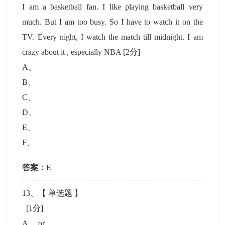
I am a basketball fan. I like playing basketball very
much. But I am too busy. So I have to watch it on the
TV. Every night, I watch the match till midnight. I am
crazy about it , especially NBA
[2分]
A
、
B
、
C
、
D
、
E
、
F
、
答案：
E
13
、【
单选题
】
[1分]
A
、
or