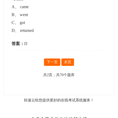
A
、
came
B
、
went
C
、
got
D
、
returned
答案：
D
下一页
末页
共
2
页，共
70
个题库
轻速云给您提供更好的
在线考试系统
服务！