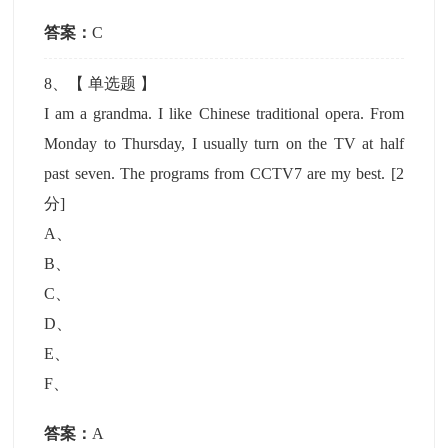
答案：
C
8
、【
单选题
】
I am a grandma. I like Chinese traditional opera. From
Monday to Thursday, I usually turn on the TV at half
past seven. The programs from CCTV7 are my best.
[2
分]
A
、
B
、
C
、
D
、
E
、
F
、
答案：
A