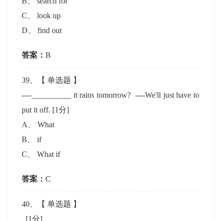
B
、
search for
C
、
look up
D
、
find out
答案：
B
39
、【
单选题
】
----__________ it rains tomorrow? ----We'll just have to
put it off.
[1分]
A
、
What
B
、
if
C
、
What if
答案：
C
40
、【
单选题
】
[1分]