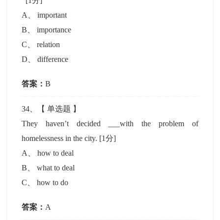
[1分]
A
、
important
B
、
importance
C
、
relation
D
、
difference
答案：
B
34
、【
单选题
】
They haven’t decided ___with the problem of
homelessness in the city.
[1分]
A
、
how to deal
B
、
what to deal
C
、
how to do
答案：
A