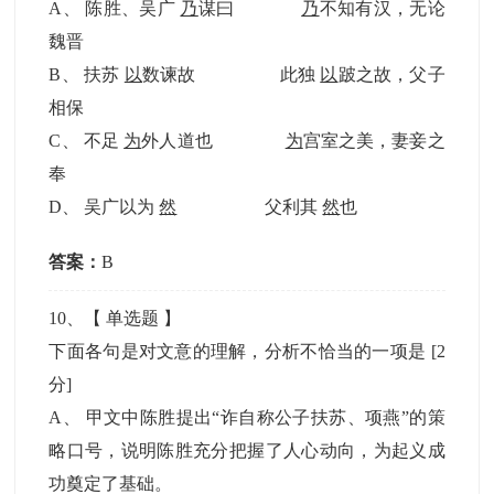
A
、
陈胜、吴广
乃
谋曰
乃
不知有汉，无论
魏晋
B
、
扶苏
以
数谏故 此独
以
跛之故，父子
相保
C
、
不足
为
外人道也
为
宫室之美，妻妾之
奉
D
、
吴广以为
然
父利其
然
也
答案：
B
10
、【
单选题
】
下面各句是对文意的理解，分析不恰当的一项是
[2
分]
A
、
甲文中陈胜提出“诈自称公子扶苏、项燕”的策
略口号，说明陈胜充分把握了人心动向，为起义成
功奠定了基础。