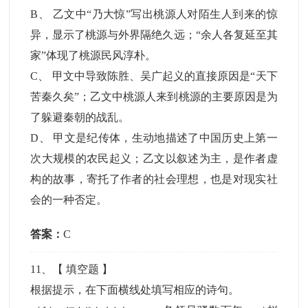
B
、
乙文中“乃大惊”写出桃源人对陌生人到来的惊
异，显示了桃源与外界隔绝久远；“余人各复延至其
家”体现了桃源民风淳朴。
C
、
甲文中导致陈胜、吴广起义的直接原因是“天下
苦秦久矣”；乙文中桃源人来到桃源的主要原因是为
了躲避秦朝的战乱。
D
、
甲文是纪传体，生动地描述了中国历史上第一
次大规模的农民起义；乙文以叙述为主，是作者虚
构的故事，寄托了作者的社会理想，也是对现实社
会的一种否定。
答案：
C
11
、【
填空题
】
根据提示，在下面横线处填写相应的诗句。