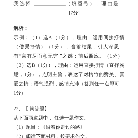
我选择
（填番号），理由是：
[7分]
解析：
示例：（1）选A（1分），理由：运用间接抒情
（借景抒情）（1分），含蓄结尾，引人深思，
有“言有尽而意无穷 ”之感；前后照应。（1分）
（2）选B（1分），理由：运用直接抒情（直抒胸
臆，1分），点明主旨，表达了对枯竹的赞美、喜
爱之情；语气强烈，感情充沛（答到任一点即可，
1分）
22
、【
简答题
】
从下面两道题中，
任选一题
作文。
（1）题目：《沿着你走过的路》
（2）阅读下面材料，按要求作文。