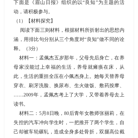
下面是《眉山日报》组织的以“良知”为主题的活
动，请积极参与。
（1）【材料探究】
阅读下面三则材料，根据材料所折射出的思想内
涵，用排比句分别从三个角度对“良知”做不同的诠
释。（3分）
材料一：孟佩杰五岁那年，父母先后身亡，在养
母家没能过上幸福的生活，养母就瘫痪在床，从
此，生活的重担全压在小佩杰身上。她每天替养母
穿衣、刷牙洗脸、换尿布、生火做饭、敷药按摩、
……2009年，孟佩杰考上了大学，又带着养母去上
读书。
材料二：5月8日晚，80后青年女教师张丽莉，在
失控的汽车冲向学生时，一把推开了两个学生，自
己却被车轮碾轧，造成全身多处骨折，双腿高位截