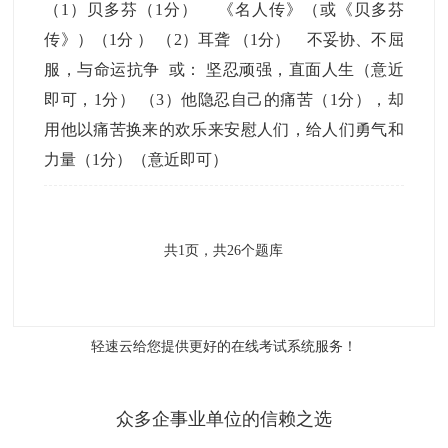
（1）贝多芬（1分） 《名人传》（或《贝多芬
传》）（1分 ） （2）耳聋 （1分） 不妥协、不屈
服，与命运抗争 或： 坚忍顽强，直面人生（意近
即可，1分） （3）他隐忍自己的痛苦（1分），却
用他以痛苦换来的欢乐来安慰人们，给人们勇气和
力量（1分）（意近即可）
共
1
页，共
26
个题库
轻速云给您提供更好的
在线考试系统
服务！
众多企事业单位的信赖之选