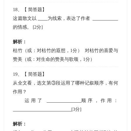
18
、【
简答题
】
这篇散文以
为线索，表达了作者
的情感。
[2分]
解析：
枯竹（或：对枯竹的遐想，1分） 对枯竹的喜爱与
赞美（或：对生命的赞美与歌颂，1分）
19
、【
简答题
】
从全文看，选文第③段运用了哪种记叙顺序，有何
作用？
运用了
顺序，作用：
[3分]
解析：