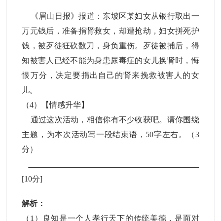
《眉山日报》报道：东坡区某妇女从银行取出一
万元钱后，准备捐肾救女，却遭抢劫，妇女拼死护
钱，被歹徒狂砍数刀，身负重伤。歹徒被捕后，得
知被害人已经不能为身患尿毒症的女儿换肾时，悔
恨万分，决定要捐出自己的肾来挽救被害人的女
儿。
（4）【情感升华】
通过这次活动，相信你有不少收获吧。请你围绕
主题，为本次活动写一段结束语，50字左右。（3
分）
[10分]
解析：
（1）良知是一个人孝行天下的传统美德，是面对