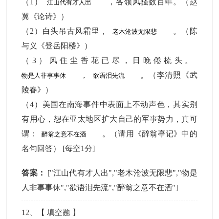
（1）
，各领风骚数百年。（赵
翼《论诗》）
（2）白头吊古风霜里，
。（陈
与义《登岳阳楼》）
（3）风住尘香花已尽，日晚倦梳头。
，
。（李清照《武
陵春》）
（4）美国在南海事件中表面上不动声色，其实别
有用心，想在亚太地区扩大自己的军事势力，真可
谓：
。（请用《醉翁亭记》中的
名句回答）
[每空1分]
答案：
["江山代有才人出","老木沧波无限悲","物是
人非事事休","欲语泪先流","醉翁之意不在酒"]
12
、【
填空题
】