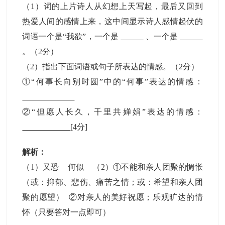
（1）词的上片诗人从幻想上天写起，最后又回到
热爱人间的感情上来，这中间显示诗人感情起伏的
词语一个是“我欲”，一个是
、一个是
。（2分）
（2）指出下面词语或句子所表达的情感。（2分）
①“何事长向别时圆”中的“何事”表达的情感：
②“但愿人长久，千里共婵娟”表达的情感：
[4分]
解析：
（1）又恐 何似 （2）①不能和亲人团聚的惆怅
（或：抑郁、悲伤、痛苦之情；或：希望和亲人团
聚的愿望） ②对亲人的美好祝愿；乐观旷达的情
怀（只要答对一点即可）