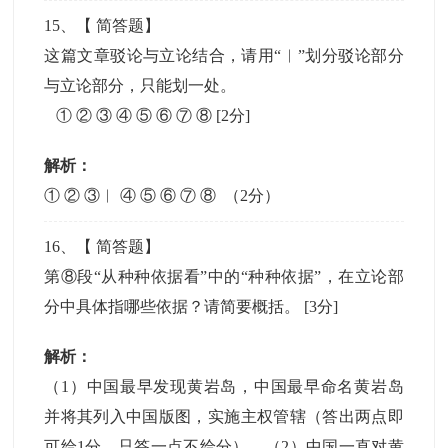
15
、【
简答题
】
这篇文章驳论与立论结合，请用“︱”划分驳论部分
与立论部分，只能划一处。
① ② ③ ④ ⑤ ⑥ ⑦ ⑧
[2分]
解析：
① ② ③︱ ④ ⑤ ⑥ ⑦ ⑧ （2分）
16
、【
简答题
】
第⑧段“从种种依据看”中的“种种依据”，在立论部
分中具体指哪些依据？请简要概括。
[3分]
解析：
（1）中国最早发现黄岩岛，中国最早命名黄岩岛
并将其列入中国版图，实施主权管辖（答出两点即
可给1分，只答一点不给分）。（2）中国一直对黄