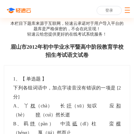
登录
本栏目下题库来源于互联网，轻速云承诺对于用户导入平台的
题库是严格保密的，不会在此呈现！
轻速云给您提供更好的
在线考试系统
服务！
眉山市2012年初中学业水平暨高中阶段教育学校
招生考试语文试卷
1
、【
单选题
】
下列各组词语中，加点字读音没有错误的一项是
[2
分]
A
、
丫
杈
（chà） 长
吁
（xū）短叹 应
和
（hè）
猝
（cuì）然长逝
B
、
羁
绊
（pàn ） 中流
砥
（dǐ）柱 蛮
横
（hénɡ）
戛
（jiá）然而止