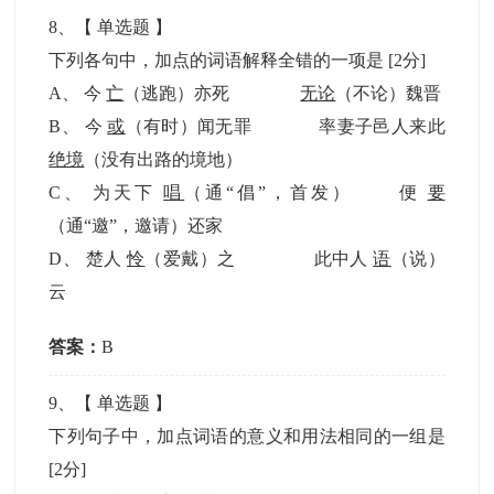
8
、【
单选题
】
下列各句中，加点的词语解释全错的一项是
[2分]
A
、
今
亡
（逃跑）亦死
无论
（不论）魏晋
B
、
今
或
（有时）闻无罪 率妻子邑人来此
绝境
（没有出路的境地）
C
、
为天下
唱
（通“倡”，首发） 便
要
（通“邀”，邀请）还家
D
、
楚人
怜
（爱戴）之 此中人
语
（说）
云
答案：
B
9
、【
单选题
】
下列句子中，加点词语的意义和用法相同的一组是
[2分]