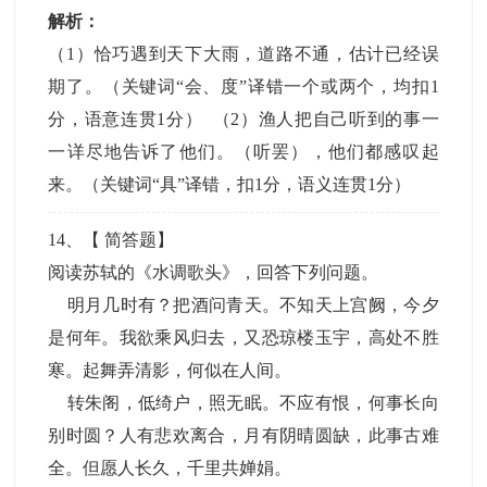
解析：
（1）恰巧遇到天下大雨，道路不通，估计已经误
期了。（关键词“会、度”译错一个或两个，均扣1
分，语意连贯1分） （2）渔人把自己听到的事一
一详尽地告诉了他们。（听罢），他们都感叹起
来。（关键词“具”译错，扣1分，语义连贯1分）
14
、【
简答题
】
阅读苏轼的《水调歌头》，回答下列问题。
明月几时有？把酒问青天。不知天上宫阙，今夕
是何年。我欲乘风归去，又恐琼楼玉宇，高处不胜
寒。起舞弄清影，何似在人间。
转朱阁，低绮户，照无眠。不应有恨，何事长向
别时圆？人有悲欢离合，月有阴晴圆缺，此事古难
全。但愿人长久，千里共婵娟。