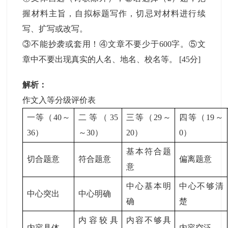
握材料主旨，自拟标题写作，切忌对材料进行续
写、扩写或改写。
③不能抄袭或套用！④文章不要少于600字。⑤文
章中不要出现真实的人名、地名、校名等。
[45分]
解析：
作文入等分级评价表
一等（40～
二等（35
三等（29～
四等（19～
36）
～30）
20）
0）
基本符合题
切合题意
符合题意
偏离题意
意
中心基本明
中心不够清
中心突出
中心明确
确
楚
内容较具
内容不够具
内容具体
内容空泛