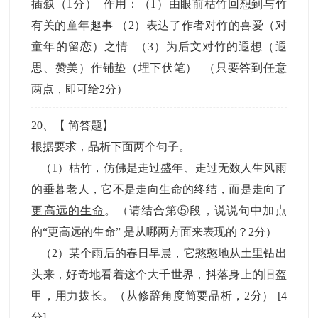
插叙（1分） 作用：（1）由眼前枯竹回想到与竹
有关的童年趣事 （2）表达了作者对竹的喜爱（对
童年的留恋）之情 （3）为后文对竹的遐想（遐
思、赞美）作铺垫（埋下伏笔） （只要答到任意
两点，即可给2分）
20
、【
简答题
】
根据要求，品析下面两个句子。
（1）枯竹，仿佛是走过盛年、走过无数人生风雨
的垂暮老人，它不是走向生命的终结，而是走向了
更高远的生命
。（请结合第⑤段，说说句中加点
的“更高远的生命” 是从哪两方面来表现的？2分）
（2）某个雨后的春日早晨，它憨憨地从土里钻出
头来，好奇地看着这个大千世界，抖落身上的旧盔
甲，用力拔长。（从修辞角度简要品析，2分）
[4
分]