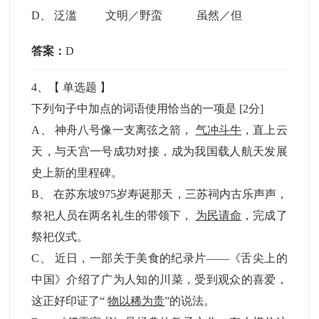
D
、
泛滥 文明／野蛮 虽然／但
答案：
D
4
、【
单选题
】
下列句子中加点的词语使用恰当的一项是
[2分]
A
、
神舟八号像一支离弦之箭，
气冲斗牛
，直上云
天，与天宫一号成功对接，成为我国载人航天发展
史上新的里程碑。
B
、
在苏东坡975岁寿诞那天，三苏祠内古乐声声，
祭祀人员在两名礼生的带领下，
为民请命
，完成了
祭祀仪式。
C
、
近日，一部关于美食的纪录片——《舌尖上的
中国》介绍了广为人知的川菜，受到观众的喜爱，
这正好印证了“
物以稀为贵
”的说法。