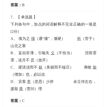
答案：
B
7
、【
单选题
】
下列各句中，加点的词语解释不完全正确的一项是
[2分]
A
、
项为之
强
（通“僵”，僵硬）
惩
（苦于）
山北之塞
B
、
妄自菲薄，引喻失
义
（不恰当） 淫雨霏
霏，连月不
开
（放开）
C
、
濯清涟而不
妖
（美丽而不端庄） 弗敢
加
（增加）也，必以信
D
、
宾客
意
（意思）少舒 余立侍左右，
援疑
质
（责问）理
答案：
C