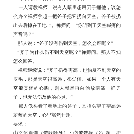
一人请教禅师，说有人暗里想用刀子捅他，该怎
么办？禅师拿起一把斧子把它扔向天空。斧子被扔
出去后掉在了地上。禅师问：“你听到了天空喊疼的
声音吗？”
那人说：“斧子没有伤到天空，怎么会疼呢？”
“斧子为什么伤不到天空呢？”禅师问。那人不知
怎么回答。
禅师继续说：“斧子扔得再高，也触及不到天空的
皮毛，那是天空很高远，很辽阔。如果一个人有天
空般宽阔的心胸，别人就是再向他放暗箭，捅刀
子，也无法伤及他的心灵。”
那人低头看了看地上的斧子，又抬头望了望高远
蔚蓝的天空，心里豁然开朗。
要求：
①文体自选（诗歌除外）；②若选择（2）题，把