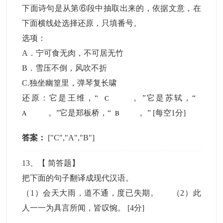
下面诗句是从第⑥段中抽取出来的，依据文意，在
下面横线处选择还原，只填番号。
选项：
A．宁可食无肉，不可居无竹
B．雪压不倒，风吹不折
C.独坐幽篁里，弹琴复长啸
还原：它是王维，“
。”它是苏轼，“
。”它是郑板桥，“
。”
[每空1分]
答案：
["C","A","B"]
13
、【
简答题
】
把下面的句子翻译成现代汉语。
（1）会天大雨，道不通，度已失期。 （2）此
人一一为具言所闻，皆叹惋。
[4分]