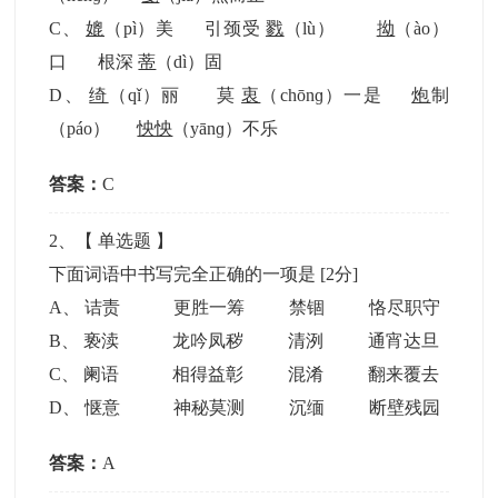
C
、
媲
（pì）美 引颈受
戮
（lù）
拗
（ào）
口 根深
蒂
（dì）固
D
、
绮
（qǐ）丽 莫
衷
（chōnɡ）一是
炮
制
（páo）
怏怏
（yānɡ）不乐
答案：
C
2
、【
单选题
】
下面词语中书写完全正确的一项是
[2分]
A
、
诘责 更胜一筹 禁锢 恪尽职守
B
、
亵渎 龙吟凤秽 清洌 通宵达旦
C
、
阑语 相得益彰 混淆 翻来覆去
D
、
惬意 神秘莫测 沉缅 断壁残园
答案：
A