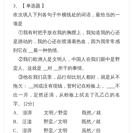
3
、【
单选题
】
依次填入下列各句子中横线处的词语，最恰当的一
项是
①我有时把手放在我的胸膛上，我知道我的心还
是跳动的，我的心还在喷涌着热血，因为我常常感
到它在
着一种热情。
②我们欧洲人是文明人，中国人在我们眼中是野
蛮人。这就是
对
所干的事情。
③他在我们店里，品行却比别人都好，就是从不
拖欠：
间或没有现钱，暂时记在粉板上，
不
出一月，定然还清，从粉板上拭去了孔乙己的名
字。
[2分]
A
、
澎湃 文明／野蛮 既然／就
B
、
泛滥 野蛮／文明 既然／就
C
、
澎湃 野蛮／文明 虽然／但