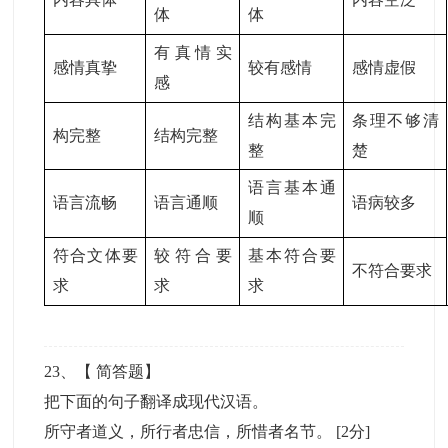
体
体
有真情实
感情真挚
较有感情
感情虚假
感
结构基本完
条理不够清
构完整
结构完整
整
楚
语言基本通
语言流畅
语言通顺
语病较多
顺
符合文体要
较符合要
基本符合要
不符合要求
求
求
求
23
、【
简答题
】
把下面的句子翻译成现代汉语。
所守者道义，所行者忠信，所惜者名节。
[2分]