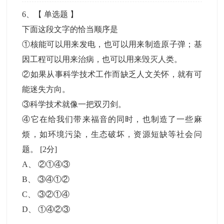
6
、【
单选题
】
下面这段文字的恰当顺序是
①核能可以用来发电，也可以用来制造原子弹；基
因工程可以用来治病，也可以用来毁灭人类。
②如果从事科学技术工作而缺乏人文关怀，就有可
能迷失方向。
③科学技术就像一把双刃剑。
④它在给我们带来福音的同时，也制造了一些麻
烦，如环境污染，生态破坏，资源短缺等社会问
题。
[2分]
A
、
②①④③
B
、
③④①②
C
、
③②①④
D
、
①④②③