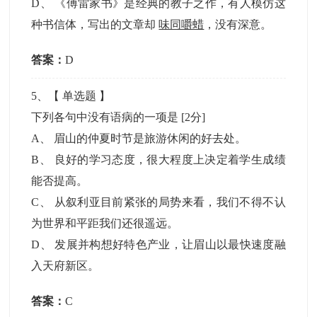
D
、
《傅雷家书》是经典的教子之作，有人模仿这
种书信体，写出的文章却
味同嚼蜡
，没有深意。
答案：
D
5
、【
单选题
】
下列各句中没有语病的一项是
[2分]
A
、
眉山的仲夏时节是旅游休闲的好去处。
B
、
良好的学习态度，很大程度上决定着学生成绩
能否提高。
C
、
从叙利亚目前紧张的局势来看，我们不得不认
为世界和平距我们还很遥远。
D
、
发展并构想好特色产业，让眉山以最快速度融
入天府新区。
答案：
C