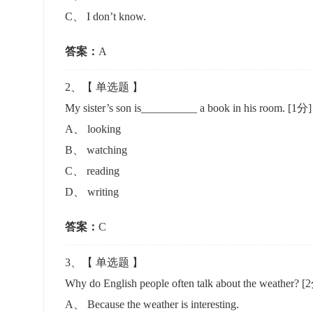
准考证管理
C
、
I don’t know.
考试测验
刷题练习
电子证书
学生测验、员工考核、培训考试
题库刷题
答案：
A
2
、【
单选题
】
题库系统
My sister’s son is__________ a book in his room.
[1分]
A
、
looking
统计分析
B
、
watching
C
、
reading
D
、
writing
答案：
C
3
、【
单选题
】
Why do English people often talk about the weather?
[
A
、
Because the weather is interesting.