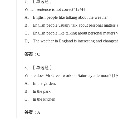
7
、【
单选题
】
Which sentence is not correct?
[2分]
A
、
English people like talking about the weather.
B
、
English people usually talk about personal matters w
C
、
English people like talking about personal matters w
D
、
The weather in England is interesting and changeab
答案：
C
8
、【
单选题
】
Where does Mr Green work on Saturday afternoon?
[1
A
、
In the garden.
B
、
In the park.
C
、
In the kitchen
答案：
A