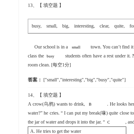
13
、【
填空题
】
busy, small, big, interesting, clear, quite, fo
Our school is in a
town. You can’t find i
class the
students often have a rest under it.
room clean.
[每空1分]
答案：
["small","interesting","big","busy","quite"]
14
、【
填空题
】
A crow(乌鸦) wants to drink,
. He looks here
water?” he cries. “ I can put my break(喙) quite close to
the jar of water and drops it into the jar. “
, and
A. He tries to get the water