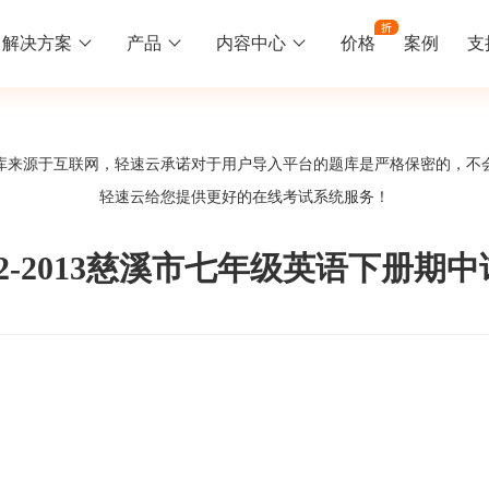
解决方案
产品
内容中心
价格
案例
支
线下培训
更多
库来源于互联网，轻速云承诺对于用户导入平台的题库是严格保密的，不
库中心
好题供您挑选
轻速云给您提供更好的
在线考试系统
服务！
训
速入门
知识竞赛
常见问题
统
线下培训班
工入职培训体系
速掌握轻速云组织培训考试的流程
党建活动、安全生产活动、协会竟赛
一些用户常见的使用问题
12-2013慈溪市七年级英语下册期
报名管理系统
试客户端下载
期末考试
关于我们
地图、人才培养
载严肃考试专用客户端
在线考试考核提高考试管理效率
轻速云科技简介、核心价值
签到系统
历程
问卷系统
网课教育
知识店铺、实现知识变现
直播打卡学习等功能让网课教育更灵活