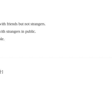
ith friends but not strangers.
ith strangers in public.
le.
分]