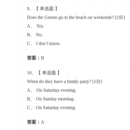
9
、【
单选题
】
Does the Greens go to the beach on weekends?
[1分]
A
、
Yes.
B
、
No.
C
、
I don’t know.
答案：
B
10
、【
单选题
】
When do they have a family party?
[1分]
A
、
On Saturday evening.
B
、
On Sunday morning.
C
、
On Saturday evening.
答案：
A