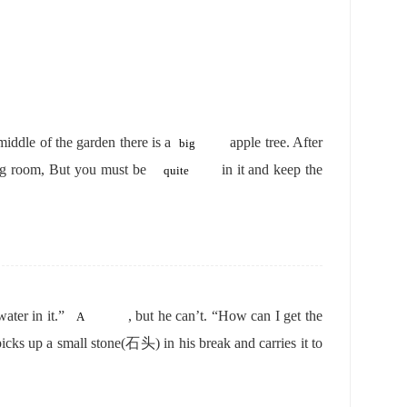
middle of the garden there is a
apple tree. After
eading room, But you must be
in it and keep the
 water in it.”
, but he can’t. “How can I get the
picks up a small stone(石头) in his break and carries it to