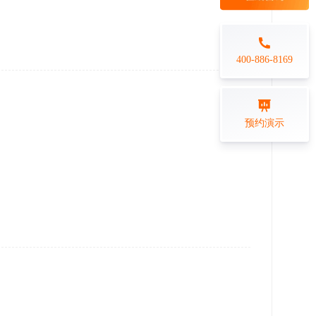
每日一练
金融行业
打卡学习
专业技能培训解决方案
400-886-8169
练习测评
预约演示
在线答题系统