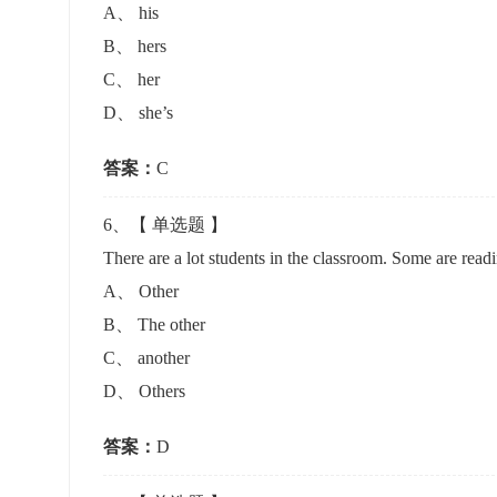
A
、
his
B
、
hers
C
、
her
D
、
she’s
答案：
C
6
、【
单选题
】
There are a lot students in the classroom. Some are rea
A
、
Other
B
、
The other
C
、
another
D
、
Others
答案：
D