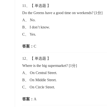
11
、【
单选题
】
Do the Greens have a good time on weekends?
[1分]
A
、
No.
B
、
I don’t know.
C
、
Yes.
答案：
C
12
、【
单选题
】
Where is the big supermarket?
[1分]
A
、
On Central Street.
B
、
On Middle Street.
C
、
On Circle Street.
答案：
A