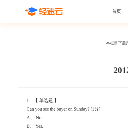
首页
场景解决方案
在线考试
支持
线上培训
本栏目下题
课程商城
题
精选优课助力学习
千道
新闻动态
线下考试
新员工培
快
在线考试系统
在线培训系
了解轻速云培训考试系统新闻资讯和
期中/期末考试、集中培训考试
搭建新员
快
公司动态
20
智能防作弊
学习地图
帮助中心
招聘考试
岗位培训
考
全面了解轻速云的使用方法和技巧
在线笔试、大型校招、社招
岗位学习
下
智能监考中心
知识付费
1
、【
单选题
】
Can you see the buyer on Sunday?
[1分]
阅卷中心
互动社区
认证考试
知识店铺
A
、
No.
岗位认证、职业资格认证、技能考核认证
搭建专属
B
、
Yes.