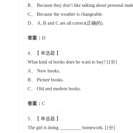
B
、
Because they don’t like talking about personal matte
C
、
Because the weather is changeable.
D
、
A, B and C are all correct(正确的).
答案：
D
4
、【
单选题
】
What kind of books does he want to buy?
[1分]
A
、
New books.
B
、
Picture books.
C
、
Old and modern books.
答案：
C
5
、【
单选题
】
The girl is doing _________ homework.
[1分]