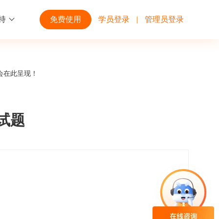
持
免费使用
学员登录
|
管理员登录
功能
行业解决方案
第三方平台
会在此呈现！
学校高校
开放平台
趣味化PK答题
企业微信
大规模在线考试解决方案
开放平台接口API调用文档说明
中试题
互动答题
钉钉
制造行业
观和发展
员工培训体系解决方案
积分商城
飞书
个性化设置
零售行业
岗位人才培养解决方案