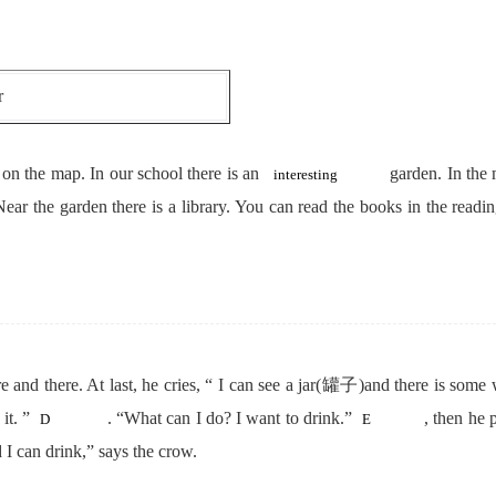
r
t on the map. In our school there is an
garden. In the 
 Near the garden there is a library. You can read the books in the r
 and there. At last, he cries, “ I can see a jar(罐子)and there is some
 it. ”
. “What can I do? I want to drink.”
, then he 
 I can drink,” says the crow.