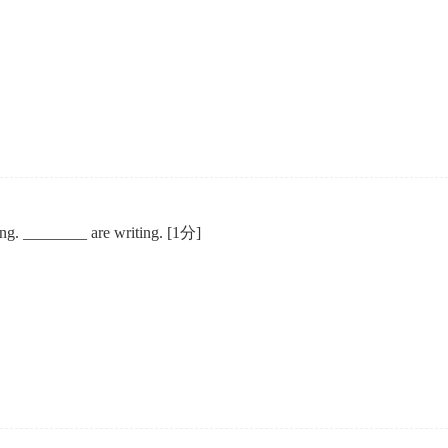
ding. ________ are writing.
[1分]