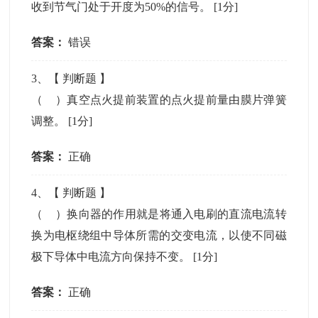
收到节气门处于开度为50%的信号。
[1分]
答案：
错误
3
、【
判断题
】
（ ）真空点火提前装置的点火提前量由膜片弹簧
调整。
[1分]
答案：
正确
4
、【
判断题
】
（ ）换向器的作用就是将通入电刷的直流电流转
换为电枢绕组中导体所需的交变电流，以使不同磁
极下导体中电流方向保持不变。
[1分]
答案：
正确