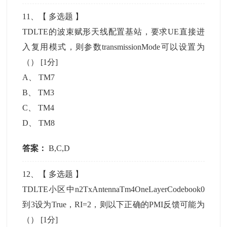
11
、【
多选题
】
TDLTE的波束赋形天线配置基站，要求UE直接进
入复用模式，则参数transmissionMode可以设置为
（）
[1分]
A
、
TM7
B
、
TM3
C
、
TM4
D
、
TM8
答案：
B,C,D
12
、【
多选题
】
TDLTE小区中n2TxAntennaTm4OneLayerCodebook0
到3设为True，RI=2，则以下正确的PMI反馈可能为
（）
[1分]