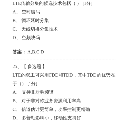
LTE传输分集的候选技术包括（ ）
[1分]
A
、
空时编码
B
、
循环延时分集
C
、
天线切换分集技术
D
、
空频块码
答案：
A,B,C,D
25
、【
多选题
】
LTE的双工可采用FDD和TDD，其中TDD的优势在
于（）
[1分]
A
、
支持非对称频谱
B
、
对于非对称业务资源利用率高
C
、
信道估计更简单，功率控制更精确
D
、
多普勒影响小，移动性支持好