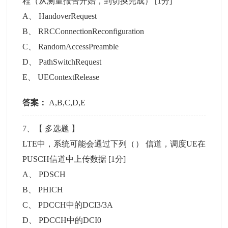
程（从测量报告开始，到切换完成）
[1分]
A
、
HandoverRequest
B
、
RRCConnectionReconfiguration
C
、
RandomAccessPreamble
D
、
PathSwitchRequest
E
、
UEContextRelease
答案：
A,B,C,D,E
7
、【
多选题
】
LTE中，系统可能会通过下列（） 信道，调度UE在
PUSCH信道中上传数据
[1分]
A
、
PDSCH
B
、
PHICH
C
、
PDCCH中的DCI3/3A
D
、
PDCCH中的DCI0