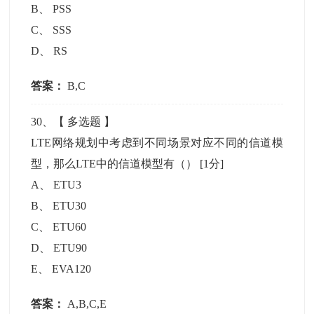
B
、
PSS
C
、
SSS
D
、
RS
答案：
B,C
30
、【
多选题
】
LTE网络规划中考虑到不同场景对应不同的信道模
型，那么LTE中的信道模型有（）
[1分]
A
、
ETU3
B
、
ETU30
C
、
ETU60
D
、
ETU90
E
、
EVA120
答案：
A,B,C,E