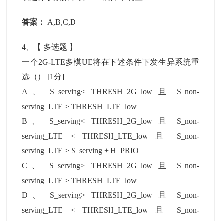
答案：
A,B,C,D
4
、【
多选题
】
一个2G-LTE多模UE将在下述条件下发生异系统重
选（）
[1分]
A
、
S_serving< THRESH_2G_low 且 S_non-
serving_LTE > THRESH_LTE_low
B
、
S_serving< THRESH_2G_low 且 S_non-
serving_LTE < THRESH_LTE_low 且 S_non-
serving_LTE > S_serving + H_PRIO
C
、
S_serving> THRESH_2G_low 且 S_non-
serving_LTE > THRESH_LTE_low
D
、
S_serving> THRESH_2G_low 且 S_non-
serving_LTE < THRESH_LTE_low 且 S_non-