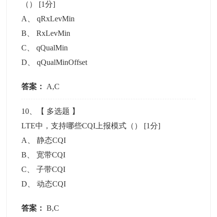
（）
[1分]
A
、
qRxLevMin
B
、
RxLevMin
C
、
qQualMin
D
、
qQualMinOffset
答案：
A,C
10
、【
多选题
】
LTE中，支持哪些CQI上报模式（）
[1分]
A
、
静态CQI
B
、
宽带CQI
C
、
子带CQI
D
、
动态CQI
答案：
B,C