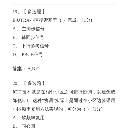
19
、【
多选题
】
E-UTRA小区搜索基于（ ）完成。
[1分]
A
、
主同步信号
B
、
辅同步信号
C
、
下行参考信号
D
、
PBCH信号
答案：
A,B,C
20
、【
多选题
】
ICIC技术就是在相邻小区之间进行协调，以避免或
降低ICI。这种“协调”实际上是通过在小区边缘采用
小区频率复用方法实现的，可分为（ ）
[1分]
A
、
软频率复用
B
、
同心圆