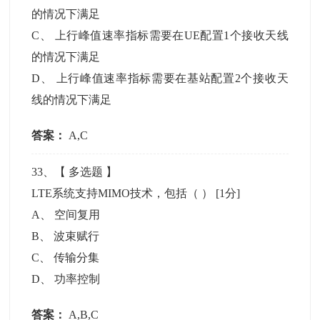
的情况下满足
C
、
上行峰值速率指标需要在UE配置1个接收天线
的情况下满足
D
、
上行峰值速率指标需要在基站配置2个接收天
线的情况下满足
答案：
A,C
33
、【
多选题
】
LTE系统支持MIMO技术，包括（ ）
[1分]
A
、
空间复用
B
、
波束赋行
C
、
传输分集
D
、
功率控制
答案：
A,B,C