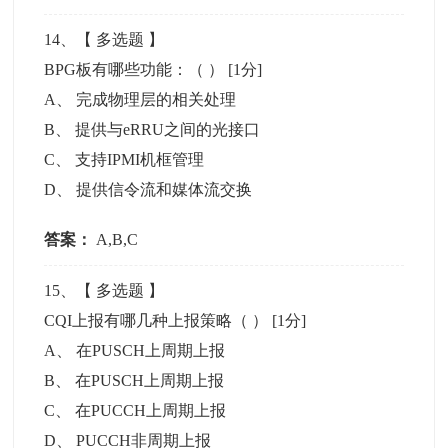
14
、【
多选题
】
BPG板有哪些功能：（ ）
[1分]
A
、
完成物理层的相关处理
B
、
提供与eRRU之间的光接口
C
、
支持IPMI机框管理
D
、
提供信令流和媒体流交换
答案：
A,B,C
15
、【
多选题
】
CQI上报有哪几种上报策略（ ）
[1分]
A
、
在PUSCH上周期上报
B
、
在PUSCH上周期上报
C
、
在PUCCH上周期上报
D
、
PUCCH非周期上报