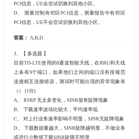
PCI信息，UE会尝试切换到其他小区。
D
、
测量控制有邻区PCI信息，测量报告中有邻区
PCI信息，UE不会尝试切换到其他小区。
答案：
A,B,D
3
、【
多选题
】
目前TD-LTE使用的8通道智能天线，在RRU和天线
上各有9个端口，如果他们之间的端口没有按规范
连接相互连接错误，测试时可能出现的异常现象有
（）
[1分]
A
、
RSRP 无太多变化，SINR值有陡降现象
B
、
下载速率波动比较大，平均速率低
C
、
对上行业务速率影响不明显，SINR无陡降现象
D
、
下载数据量越大，SINR陡降越明显，不做业务
或进行小数据下载SINR陡降不明显