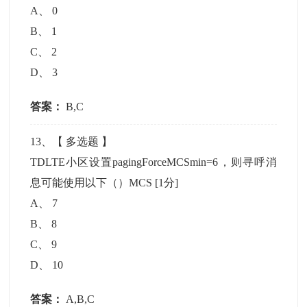
A
、
0
B
、
1
C
、
2
D
、
3
答案：
B,C
13
、【
多选题
】
TDLTE小区设置pagingForceMCSmin=6，则寻呼消
息可能使用以下（）MCS
[1分]
A
、
7
B
、
8
C
、
9
D
、
10
答案：
A,B,C