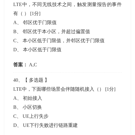
LTE中，不同无线技术之间，触发测量报告的事件
有（ ）
[1分]
A
、
邻区优于门限值
B
、
邻区优于本小区，并超过偏置值
C
、
本小区低于门限值，并邻区优于门限值
D
、
本小区低于门限值
答案：
A,C
40
、【
多选题
】
LTE中，下面哪些场景会伴随随机接入（）
[1分]
A
、
初始接入
B
、
小区切换
C
、
UE上行失步
D
、
UE下行失败进行链路重建