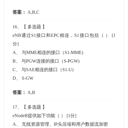
答案：
A,B,C
16
、【
多选题
】
eNB通过S1接口和EPC相连，S1接口包括（ ）
[1
分]
A
、
与MME相连的接口（S1-MME)
B
、
与PGW连接的接口（S-PGW)
C
、
与SAE相连的接口（S1-U)
D
、
S-GW
答案：
A,B
17
、【
多选题
】
eNodeB提供如下功能（ ）
[1分]
A
、
无线资源管理、IP头压缩和用户数据流加密