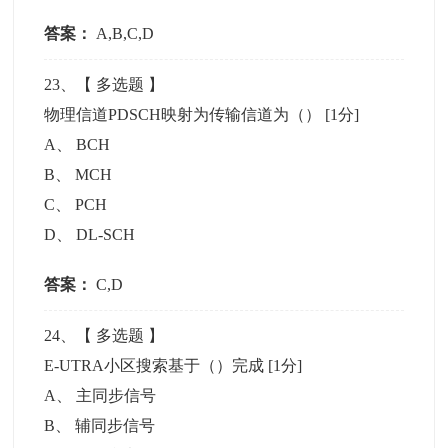
答案：
A,B,C,D
23
、【
多选题
】
物理信道PDSCH映射为传输信道为（）
[1分]
A
、
BCH
B
、
MCH
C
、
PCH
D
、
DL-SCH
答案：
C,D
24
、【
多选题
】
E-UTRA小区搜索基于（）完成
[1分]
A
、
主同步信号
B
、
辅同步信号