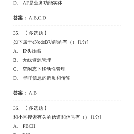
D
、
AF是业务功能实体
答案：
A,B,C,D
35
、【
多选题
】
如下属于eNodeB功能的有（）
[1分]
A
、
IP头压缩
B
、
无线资源管理
C
、
空闲态下移动性管理
D
、
寻呼信息的调度和传输
答案：
A,B
36
、【
多选题
】
和小区搜索有关的信道和信号有（）
[1分]
A
、
PBCH