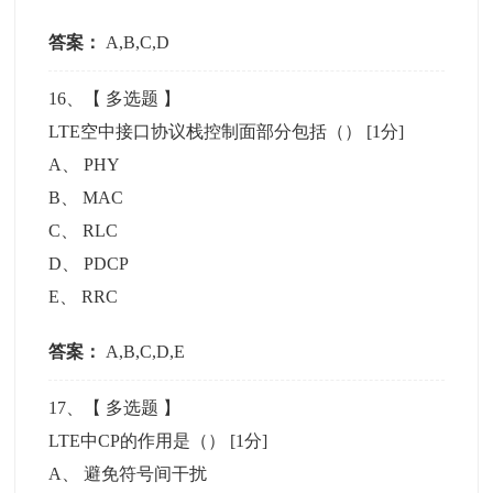
答案：
A,B,C,D
16
、【
多选题
】
LTE空中接口协议栈控制面部分包括（）
[1分]
A
、
PHY
B
、
MAC
C
、
RLC
D
、
PDCP
E
、
RRC
答案：
A,B,C,D,E
17
、【
多选题
】
LTE中CP的作用是（）
[1分]
A
、
避免符号间干扰