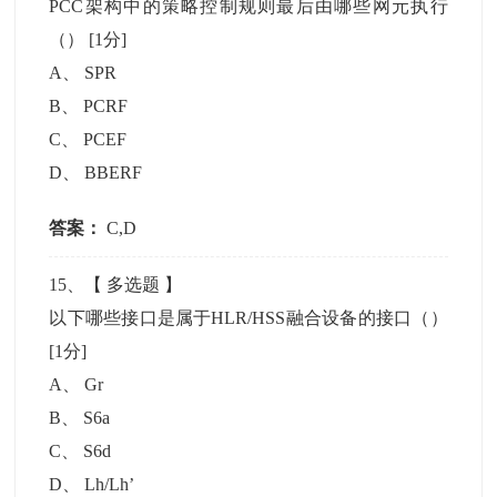
PCC架构中的策略控制规则最后由哪些网元执行
（）
[1分]
A
、
SPR
B
、
PCRF
C
、
PCEF
D
、
BBERF
答案：
C,D
15
、【
多选题
】
以下哪些接口是属于HLR/HSS融合设备的接口（）
[1分]
A
、
Gr
B
、
S6a
C
、
S6d
D
、
Lh/Lh’