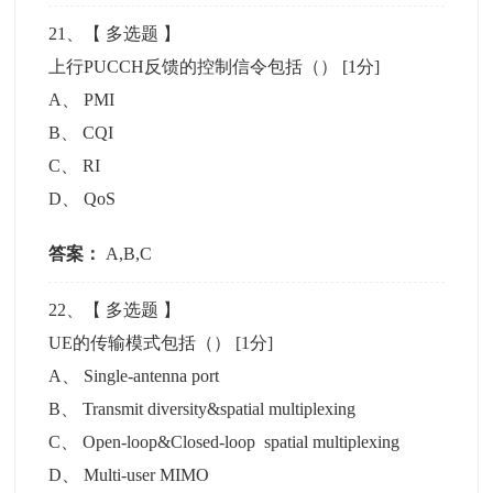
21
、【
多选题
】
上行PUCCH反馈的控制信令包括（）
[1分]
A
、
PMI
B
、
CQI
C
、
RI
D
、
QoS
答案：
A,B,C
22
、【
多选题
】
UE的传输模式包括（）
[1分]
A
、
Single-antenna port
B
、
Transmit diversity&spatial multiplexing
C
、
Open-loop&Closed-loop spatial multiplexing
D
、
Multi-user MIMO