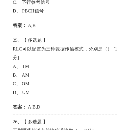
C
、
下行参考信号
D
、
PBCH信号
答案：
A,B
25
、【
多选题
】
RLC可以配置为三种数据传输模式，分别是（）
[1
分]
A
、
TM
B
、
AM
C
、
OM
D
、
UM
答案：
A,B,D
26
、【
多选题
】