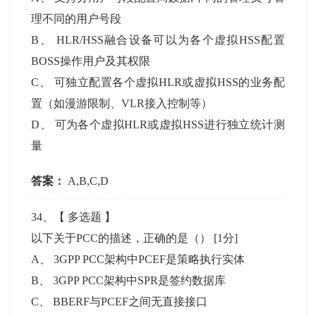
理不同的用户号段
B
、
HLR/HSS融合设备可以为各个虚拟HSS配置
BOSS操作用户及其权限
C
、
可独立配置各个虚拟HLR或虚拟HSS的业务配
置（如漫游限制、VLR接入控制等）
D
、
可为各个虚拟HLR或虚拟HSS进行独立统计测
量
答案：
A,B,C,D
34
、【
多选题
】
以下关于PCC的描述，正确的是（）
[1分]
A
、
3GPP PCC架构中PCEF是策略执行实体
B
、
3GPP PCC架构中SPR是签约数据库
C
、
BBERF与PCEF之间无直接接口