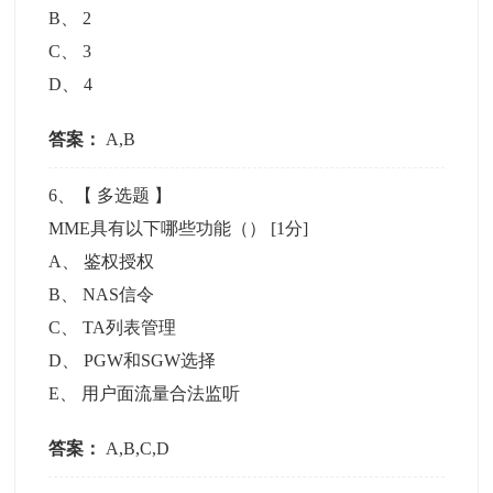
B
、
2
C
、
3
D
、
4
答案：
A,B
6
、【
多选题
】
MME具有以下哪些功能（）
[1分]
A
、
鉴权授权
B
、
NAS信令
C
、
TA列表管理
D
、
PGW和SGW选择
E
、
用户面流量合法监听
答案：
A,B,C,D