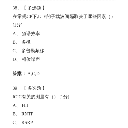
38
、【
多选题
】
在常规CP下,LTE的子载波间隔取决于哪些因素（）
[1分]
A
、
频谱效率
B
、
多径
C
、
多普勒频移
D
、
相位噪声
答案：
A,C,D
39
、【
多选题
】
ICIC有关的测量有（）
[1分]
A
、
HII
B
、
RNTP
C
、
RSRP