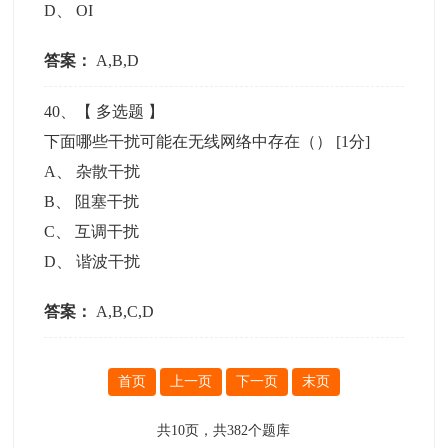
D
、
OI
答案：
A,B,D
40
、【
多选题
】
下面哪些干扰可能在无线网络中存在（）
[1分]
A
、
杂散干扰
B
、
阻塞干扰
C
、
互调干扰
D
、
谐波干扰
答案：
A,B,C,D
首页
上一页
下一页
末页
共
10
页，共
382
个题库