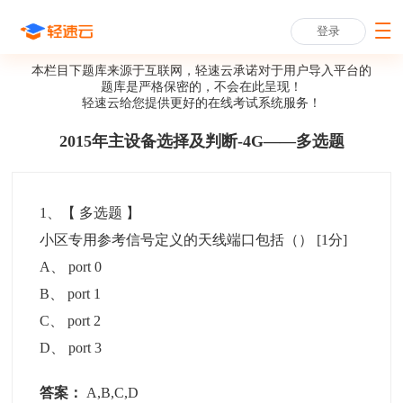
登录
本栏目下题库来源于互联网，轻速云承诺对于用户导入平台的
题库是严格保密的，不会在此呈现！
轻速云给您提供更好的
在线考试系统
服务！
2015年主设备选择及判断-4G——多选题
1
、【
多选题
】
小区专用参考信号定义的天线端口包括（）
[1分]
A
、
port 0
B
、
port 1
C
、
port 2
D
、
port 3
答案：
A,B,C,D