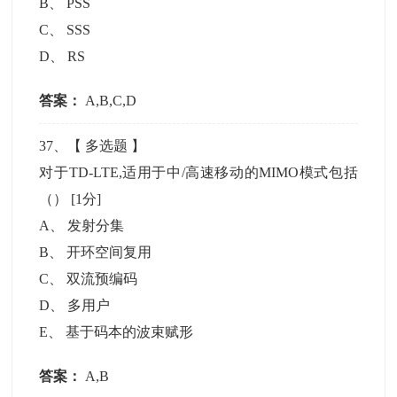
B
、
PSS
C
、
SSS
D
、
RS
答案：
A,B,C,D
37
、【
多选题
】
对于TD-LTE,适用于中/高速移动的MIMO模式包括
（）
[1分]
A
、
发射分集
B
、
开环空间复用
C
、
双流预编码
D
、
多用户
E
、
基于码本的波束赋形
答案：
A,B