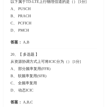
以下属于TD-LTE上行物理信道的是（）
[1分]
A
、
PUSCH
B
、
PRACH
C
、
PCFICH
D
、
PMCH
答案：
A,B
20
、【
多选题
】
从资源协调方式上可将ICIC分为（）
[1分]
A
、
部分频率复用(FFR)
B
、
软频率复用(SFR)
C
、
全频率复用
D
、
动态ICIC
答案：
A,B,C