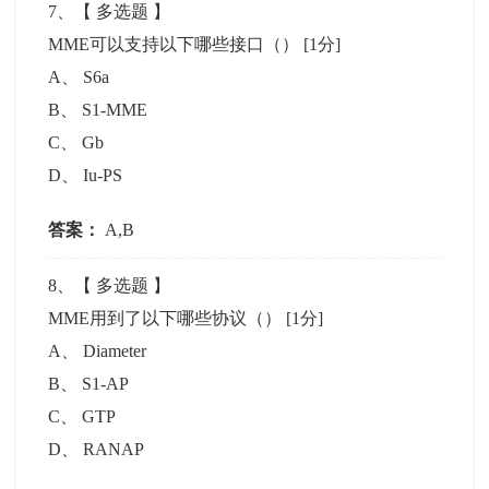
7
、【
多选题
】
MME可以支持以下哪些接口（）
[1分]
A
、
S6a
B
、
S1-MME
C
、
Gb
D
、
Iu-PS
答案：
A,B
8
、【
多选题
】
MME用到了以下哪些协议（）
[1分]
A
、
Diameter
B
、
S1-AP
C
、
GTP
D
、
RANAP