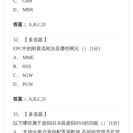
C
、
GBR
D
、
MBR
答案：
A,B,C,D
32
、【
多选题
】
EPC中的附着流程涉及哪些网元（）
[1分]
A
、
MME
B
、
HSS
C
、
SGW
D
、
PGW
答案：
A,B,C,D
33
、【
多选题
】
以下哪些属于虚拟HLR或虚拟HSS的功能（）
[1分]
A
、
支持分用户号段配置局数据,不同的管理员可管