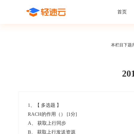
首页
场景解决方案
在线考试
支持
线上培训
本栏目下题
课程商城
题
精选优课助力学习
千道
新闻动态
线下考试
新员工培
快
在线考试系统
在线培训系
了解轻速云培训考试系统新闻资讯和
期中/期末考试、集中培训考试
搭建新员
快
公司动态
2
智能防作弊
学习地图
帮助中心
招聘考试
岗位培训
考
全面了解轻速云的使用方法和技巧
在线笔试、大型校招、社招
岗位学习
下
智能监考中心
知识付费
1
、【
多选题
】
RACH的作用（）
[1分]
阅卷中心
互动社区
认证考试
知识店铺
A
、
获取上行同步
岗位认证、职业资格认证、技能考核认证
搭建专属
B
、
获取上行发送资源