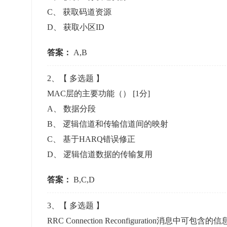
准考证管理
C
、
获取码道资源
考试测验
刷题练习
D
、
获取小区ID
电子证书
学生测验、员工考核、培训考试
题库刷题
答案：
A,B
题库系统
2
、【
多选题
】
MAC层的主要功能（）
[1分]
统计分析
A
、
数据分段
B
、
逻辑信道和传输信道间的映射
C
、
基于HARQ错误修正
D
、
逻辑信道数据的传输复用
答案：
B,C,D
3
、【
多选题
】
RRC Connection Reconfiguration消息中可包