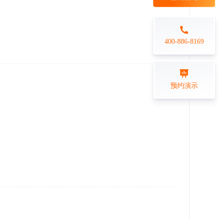
每日一练
金融行业
打卡学习
专业技能培训解决方案
400-886-8169
练习测评
预约演示
在线答题系统