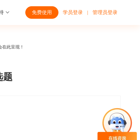
持
免费使用
学员登录
|
管理员登录
功能
行业解决方案
第三方平台
会在此呈现！
学校高校
开放平台
趣味化PK答题
企业微信
大规模在线考试解决方案
开放平台接口API调用文档说明
选题
互动答题
钉钉
制造行业
观和发展
员工培训体系解决方案
积分商城
飞书
个性化设置
零售行业
岗位人才培养解决方案