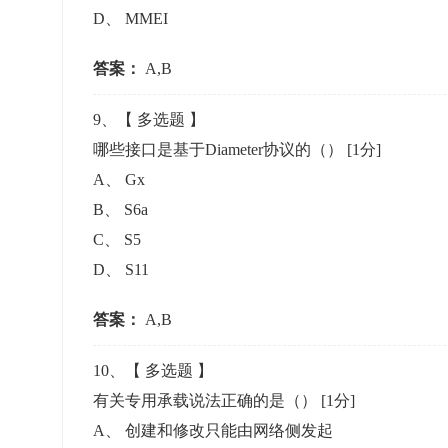
D
、
MMEI
答案：
A,B
9
、【
多选题
】
哪些接口是基于Diameter协议的（）
[1分]
A
、
Gx
B
、
S6a
C
、
S5
D
、
S11
答案：
A,B
10
、【
多选题
】
有关专用承载说法正确的是（）
[1分]
A
、
创建和修改只能由网络侧发起