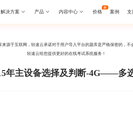
解决方案
产品
内容中心
价格
案例
支
线下培训
更多
库来源于互联网，轻速云承诺对于用户导入平台的题库是严格保密的，不
库中心
好题供您挑选
轻速云给您提供更好的
在线考试系统
服务！
训
速入门
知识竞赛
常见问题
统
线下培训班
工入职培训体系
速掌握轻速云组织培训考试的流程
党建活动、安全生产活动、协会竟赛
一些用户常见的使用问题
015年主设备选择及判断-4G——多
报名管理系统
试客户端下载
期末考试
关于我们
地图、人才培养
载严肃考试专用客户端
在线考试考核提高考试管理效率
轻速云科技简介、核心价值
签到系统
历程
问卷系统
网课教育
知识店铺、实现知识变现
直播打卡学习等功能让网课教育更灵活