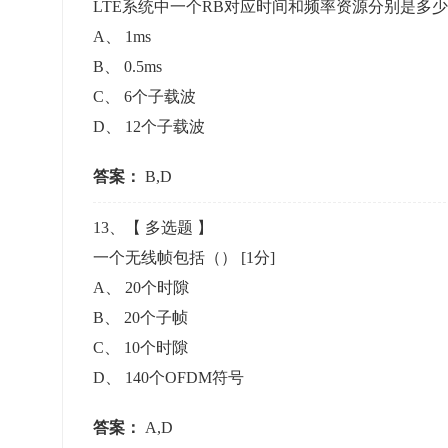
LTE系统中一个RB对应时间和频率资源分别是多
A
、
1ms
B
、
0.5ms
C
、
6个子载波
D
、
12个子载波
答案：
B,D
13
、【
多选题
】
一个无线帧包括（）
[1分]
A
、
20个时隙
B
、
20个子帧
C
、
10个时隙
D
、
140个OFDM符号
答案：
A,D