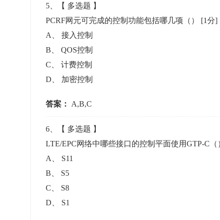
5
、【
多选题
】
PCRF网元可完成的控制功能包括哪几项（）
[1分]
A
、
接入控制
B
、
QOS控制
C
、
计费控制
D
、
加密控制
答案：
A,B,C
6
、【
多选题
】
LTE/EPC网络中哪些接口的控制平面使用GTP-C
A
、
S11
B
、
S5
C
、
S8
D
、
S1