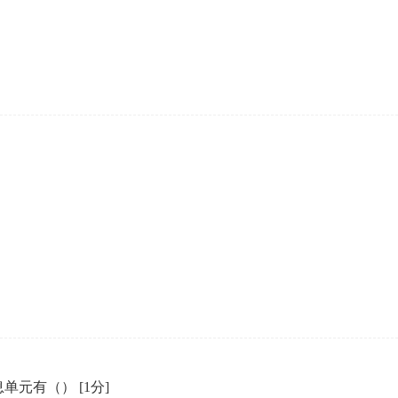
企业年会
、每日一练、打卡练习
组织企业年会闯关答题赢红包活动
含的信息单元有（）
[1分]