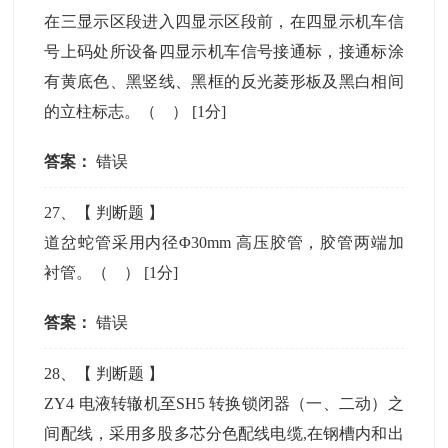
在三显示区段进入四显示区段前，在四显示机车信
号上码处所设备四显示机车信号接通标，接通标涂
有黄底色、黑竖线、黑框的反光菱形板及黑白相间
的立柱标志。（ ）
[1分]
答案：
错误
27
、【
判断题
】
道岔蛇管采用内径Φ30mm 高压胶管，胶管两端加
衬管。（ ）
[1分]
答案：
错误
28
、【
判断题
】
ZY4 电液转辙机至SH5 转换锁闭器（一、二动）之
间配线，采用多股多芯分色配线电缆,在钢槽内和出