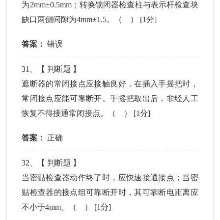
为2mm±0.5mm；转换锁闭器检查柱与表示杆检查块
缺口两侧间隙为4mm±1.5。（ ）
[1分]
答案：
错误
31
、【
判断题
】
遮断器的常闭接点应接触良好，在插入手摇把时，
常闭接点应能可靠断开。手摇把取出后，非经人工
恢复不得接通常闭接点。（ ）
[1分]
答案：
正确
32
、【
判断题
】
当密贴检查器动作终了时，应快速接通接点；当密
贴检查器的接点组可靠断开时，其可靠断电距离应
不小于4mm。（ ）
[1分]