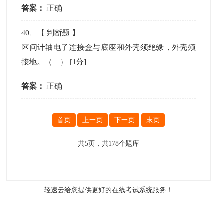
答案：
正确
40
、【
判断题
】
区间计轴电子连接盒与底座和外壳须绝缘，外壳须
接地。（ ）
[1分]
答案：
正确
首页
上一页
下一页
末页
共
5
页，共
178
个题库
轻速云给您提供更好的
在线考试系统
服务！