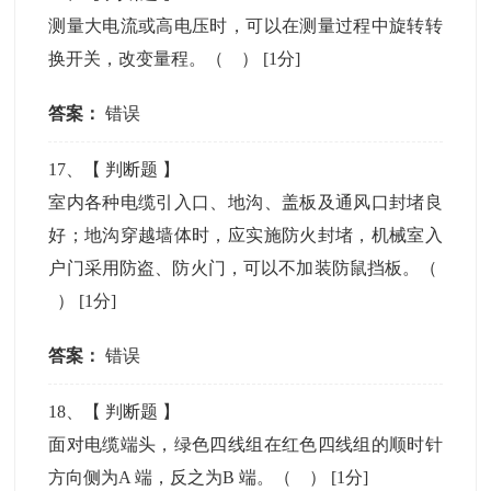
测量大电流或高电压时，可以在测量过程中旋转转
换开关，改变量程。（ ）
[1分]
答案：
错误
17
、【
判断题
】
室内各种电缆引入口、地沟、盖板及通风口封堵良
好；地沟穿越墙体时，应实施防火封堵，机械室入
户门采用防盗、防火门，可以不加装防鼠挡板。（
）
[1分]
答案：
错误
18
、【
判断题
】
面对电缆端头，绿色四线组在红色四线组的顺时针
方向侧为A 端，反之为B 端。（ ）
[1分]