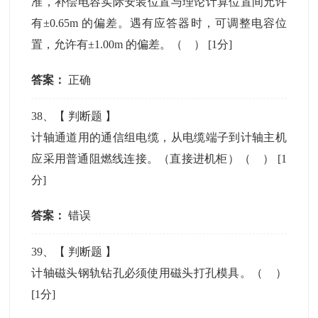
准，补偿电容实际安装位置与理论计算位置间允许
有±0.65m 的偏差。遇有应答器时，可调整电容位
置，允许有±1.00m 的偏差。（ ）
[1分]
答案：
正确
38
、【
判断题
】
计轴通道用的通信组电缆，从电缆端子到计轴主机
应采用普通阻燃线连接。（直接进机柜）（ ）
[1
分]
答案：
错误
39
、【
判断题
】
计轴磁头钢轨钻孔必须使用磁头打孔模具。（ ）
[1分]