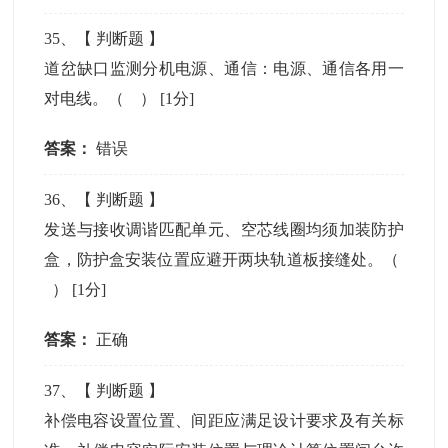
35
、【
判断题
】
道岔缺口监测分机电源、通信：电源、通信各用一
对电线。（ ）
[1分]
答案：
错误
36
、【
判断题
】
发送与接收调谐匹配单元、空芯线圈均须加装防护
盒，防护盒安装位置应避开两块轨道板接缝处。（
）
[1分]
答案：
正确
37
、【
判断题
】
补偿电容设置位置、间距应满足设计要求及有关标