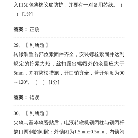
入口须包薄橡胶皮防护，并要有一对备用芯线。（
）
[1分]
答案：
正确
29
、【
判断题
】
转辙装置各部位紧固件齐全，安装螺栓紧固并达到
规定的拧紧力矩，丝扣露出螺帽外的余量应大于
5mm，并有防松措施，开口销齐全，劈开角度为90
～120°。（ ）
[1分]
答案：
错误
30
、【
判断题
】
尖轨与基本轨密贴后，电液转辙机锁闭柱与锁闭杆
缺口两侧的间隙：外锁闭为1.5mm±0.5mm，内锁闭