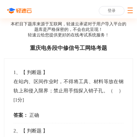
登录
本栏目下题库来源于互联网，轻速云承诺对于用户导入平台的
题库是严格保密的，不会在此呈现！
轻速云给您提供更好的
在线考试系统
服务！
重庆电务段中修信号工网络考题
1
、【
判断题
】
在站内、区间作业时，不得将工具、材料等放在钢
轨上和侵入限界；禁止用手指探入销子孔。（ ）
[1分]
答案：
正确
2
、【
判断题
】