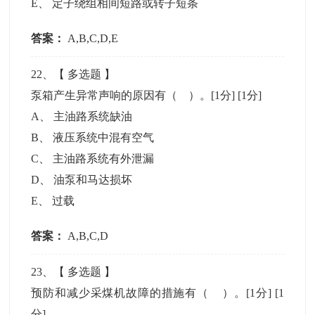
E
、
定子绕组相间短路或转子短条
答案：
A,B,C,D,E
22
、【
多选题
】
泵箱产生异常声响的原因有（ ）。[1分]
[1分]
A
、
主油路系统缺油
B
、
液压系统中混有空气
C
、
主油路系统有外泄漏
D
、
油泵和马达损坏
E
、
过载
答案：
A,B,C,D
23
、【
多选题
】
预防和减少采煤机故障的措施有（ ）。[1分]
[1
分]