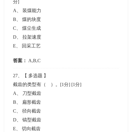
分]
A
、
装煤能力
B
、
煤的块度
C
、
煤尘生成
D
、
拉架速度
E
、
回采工艺
答案：
A,B,C
27
、【
多选题
】
截齿的类型有（ ）。[1分]
[1分]
A
、
刀型截齿
B
、
扁形截齿
C
、
径向截齿
D
、
镐型截齿
E
、
切向截齿