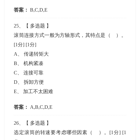
答案：
B,C,D,E
25
、【
多选题
】
滚筒连接方式一般为方轴形式，其特点是（ ）。
[1分]
[1分]
A
、
传递转矩大
B
、
机构紧凑
C
、
连接可靠
D
、
拆卸方便
E
、
加工不太困难
答案：
A,B,C,D,E
26
、【
多选题
】
选定滚筒的转速要考虑哪些因素（ ）。[1分]
[1