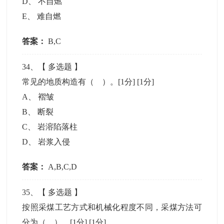
D
、
不自燃
E
、
难自燃
答案：
B,C
34
、【
多选题
】
常见的地质构造有（ ）。[1分]
[1分]
A
、
褶皱
B
、
断裂
C
、
岩溶陷落柱
D
、
岩浆入侵
答案：
A,B,C,D
35
、【
多选题
】
按照采煤工艺方式和机械化程度不同，采煤方法可
分为（ ）。[1分]
[1分]