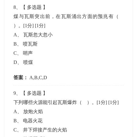
8
、【
多选题
】
煤与瓦斯突出前，在瓦斯涌出方面的预兆有（
）。[1分]
[1分]
A
、
瓦斯忽大忽小
B
、
喷瓦斯
C
、
哨声
D
、
喷煤
答案：
A,B,C,D
9
、【
多选题
】
下列哪些火源能引起瓦斯爆炸（ ）。[1分]
[1分]
A
、
放炮火焰
B
、
电器火花
C
、
井下焊接产生的火焰