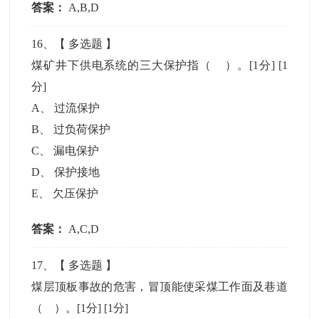
答案：
A,B,D
16
、【
多选题
】
煤矿井下供电系统的三大保护指（ ）。[1分]
[1
分]
A
、
过流保护
B
、
过负荷保护
C
、
漏电保护
D
、
保护接地
E
、
欠压保护
答案：
A,C,D
17
、【
多选题
】
煤层顶板事故的危害，冒顶能使采煤工作面及巷道
（ ）。[1分]
[1分]