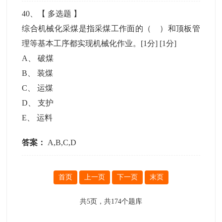
40
、【
多选题
】
综合机械化采煤是指采煤工作面的（ ）和顶板管
理等基本工序都实现机械化作业。[1分]
[1分]
A
、
破煤
B
、
装煤
C
、
运煤
D
、
支护
E
、
运料
答案：
A,B,C,D
首页
上一页
下一页
末页
共
5
页，共
174
个题库