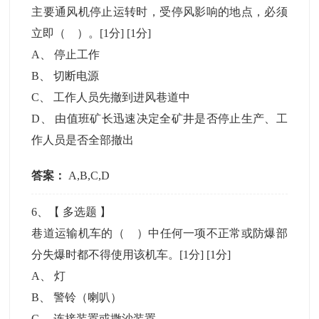
主要通风机停止运转时，受停风影响的地点，必须
立即（ ）。[1分]
[1分]
A
、
停止工作
B
、
切断电源
C
、
工作人员先撤到进风巷道中
D
、
由值班矿长迅速决定全矿井是否停止生产、工
作人员是否全部撤出
答案：
A,B,C,D
6
、【
多选题
】
巷道运输机车的（ ）中任何一项不正常或防爆部
分失爆时都不得使用该机车。[1分]
[1分]
A
、
灯
B
、
警铃（喇叭）
C
、
连接装置或撒沙装置