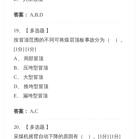
答案：
A,B,D
19
、【
多选题
】
按冒顶范围的不同可将煤层顶板事故分为（ ）。
[1分]
[1分]
A
、
局部冒顶
B
、
压垮型冒顶
C
、
大型冒顶
D
、
推垮型冒顶
E
、
漏垮型冒顶
答案：
A,C
20
、【
多选题
】
采煤机摇臂自动下降的原因有（ ）。[1分]
[1分]