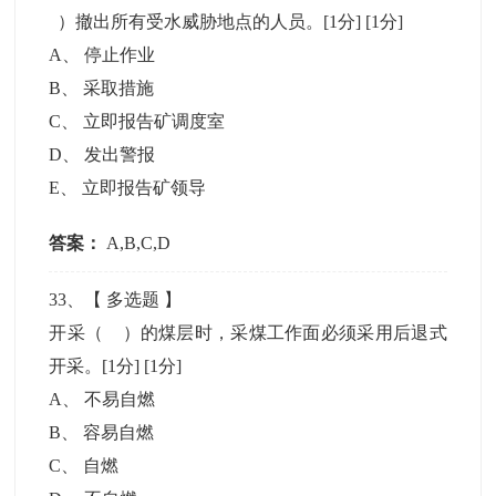
）撤出所有受水威胁地点的人员。[1分]
[1分]
A
、
停止作业
B
、
采取措施
C
、
立即报告矿调度室
D
、
发出警报
E
、
立即报告矿领导
答案：
A,B,C,D
33
、【
多选题
】
开采（ ）的煤层时，采煤工作面必须采用后退式
开采。[1分]
[1分]
A
、
不易自燃
B
、
容易自燃
C
、
自燃