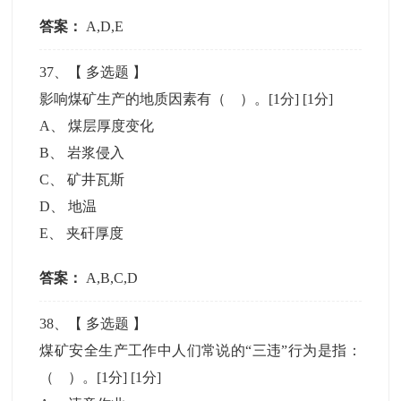
答案：
A,D,E
37
、【
多选题
】
影响煤矿生产的地质因素有（ ）。[1分]
[1分]
A
、
煤层厚度变化
B
、
岩浆侵入
C
、
矿井瓦斯
D
、
地温
E
、
夹矸厚度
答案：
A,B,C,D
38
、【
多选题
】
煤矿安全生产工作中人们常说的“三违”行为是指：
（ ）。[1分]
[1分]