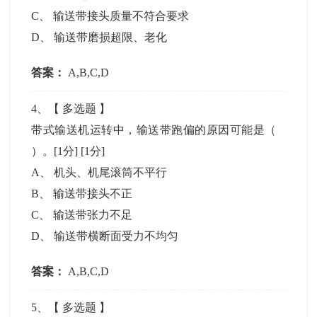
C
、
输送带接头质量不符合要求
D
、
输送带磨损超限、老化
答案：
A,B,C,D
4
、【
多选题
】
带式输送机运转中，输送带跑偏的原因可能是（
）。[1分]
[1分]
A
、
机头、机尾滚筒不平行
B
、
输送带接头不正
C
、
输送带张力不足
D
、
输送带横断面受力不均匀
答案：
A,B,C,D
5
、【
多选题
】