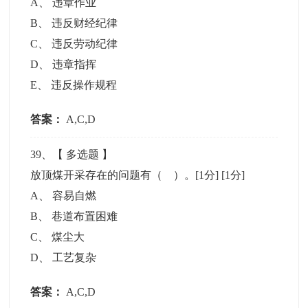
A
、
违章作业
B
、
违反财经纪律
C
、
违反劳动纪律
D
、
违章指挥
E
、
违反操作规程
答案：
A,C,D
39
、【
多选题
】
放顶煤开采存在的问题有（ ）。[1分]
[1分]
A
、
容易自燃
B
、
巷道布置困难
C
、
煤尘大
D
、
工艺复杂
答案：
A,C,D