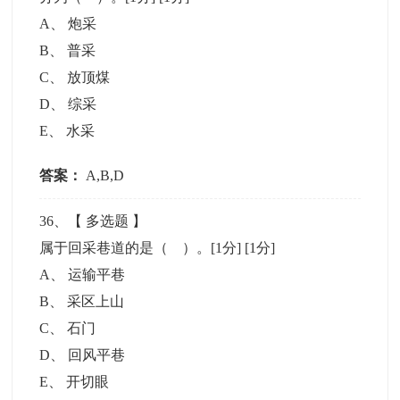
A
、
炮采
B
、
普采
C
、
放顶煤
D
、
综采
E
、
水采
答案：
A,B,D
36
、【
多选题
】
属于回采巷道的是（ ）。[1分]
[1分]
A
、
运输平巷
B
、
采区上山
C
、
石门
D
、
回风平巷
E
、
开切眼