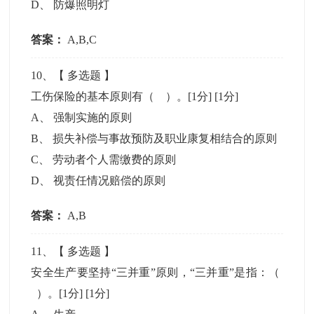
D
、
防爆照明灯
答案：
A,B,C
10
、【
多选题
】
工伤保险的基本原则有（ ）。[1分]
[1分]
A
、
强制实施的原则
B
、
损失补偿与事故预防及职业康复相结合的原则
C
、
劳动者个人需缴费的原则
D
、
视责任情况赔偿的原则
答案：
A,B
11
、【
多选题
】
安全生产要坚持“三并重”原则，“三并重”是指：（
）。[1分]
[1分]