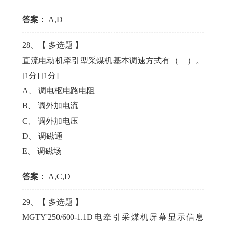
答案：
A,D
28
、【
多选题
】
直流电动机牵引型采煤机基本调速方式有（ ）。
[1分]
[1分]
A
、
调电枢电路电阻
B
、
调外加电流
C
、
调外加电压
D
、
调磁通
E
、
调磁场
答案：
A,C,D
29
、【
多选题
】
MGTY'250/600-1.1D电牵引采煤机屏幕显示信息