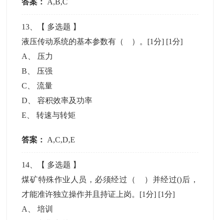
答案：
A,B,C
13
、【
多选题
】
液压传动系统的基本参数有（ ）。[1分]
[1分]
A
、
压力
B
、
压强
C
、
流量
D
、
容积效率及功率
E
、
转速与转矩
答案：
A,C,D,E
14
、【
多选题
】
煤矿特殊作业人员，必须经过（ ）并经过()后，
才能准许独立操作并且持证上岗。[1分]
[1分]
A
、
培训