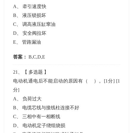
A
、
牵引速度快
B
、
液压锁损坏
C
、
调高液压缸窜油
D
、
安全阀拉坏
E
、
管路漏油
答案：
B,C,D,E
21
、【
多选题
】
电动机通电后不能启动的原因有（ ）。[1分]
[1
分]
A
、
负荷过大
B
、
电缆芯线与接线柱连接不好
C
、
三相中有一相断线
D
、
电动机定子绕组烧损