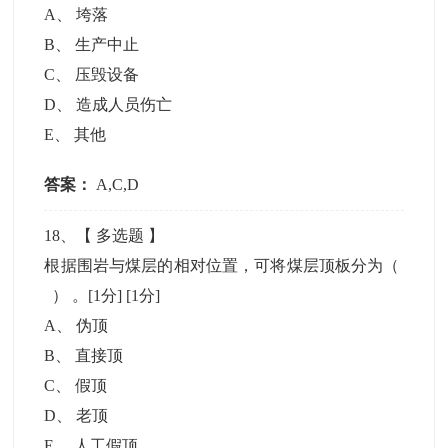
A
、
垮落
B
、
生产中止
C
、
压毁设备
D
、
造成人员伤亡
E
、
其他
答案：
A,C,D
18
、【
多选题
】
根据围岩与煤层的相对位置，可将煤层顶板分为（
） 。[1分]
[1分]
A
、
伪顶
B
、
直接顶
C
、
假顶
D
、
老顶
E
、
人工假顶