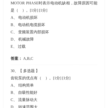
MOTOR PHASE时表示电动机缺相，故障原因可能
是（ ）。[1分]
[1分]
A
、
电动机损坏
B
、
电动机电缆损坏
C
、
变频装置内部损坏
D
、
机械故障
E
、
过载
答案：
A,B,C
30
、【
多选题
】
齿轮泵的优点有（ ）。[1分]
[1分]
A
、
结构简单
B
、
自吸性能好
C
、
流量脉动大
D
、
转速范围大