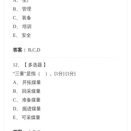
A
、
生产
B
、
管理
C
、
装备
D
、
培训
E
、
安全
答案：
B,C,D
12
、【
多选题
】
“三量”是指（ ）。[1分]
[1分]
A
、
开拓煤量
B
、
回采煤量
C
、
准备煤量
D
、
掘进煤量
E
、
可采煤量