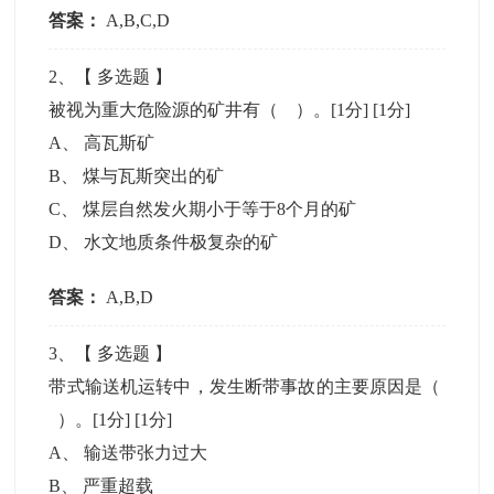
答案：
A,B,C,D
2
、【
多选题
】
被视为重大危险源的矿井有（ ）。[1分]
[1分]
A
、
高瓦斯矿
B
、
煤与瓦斯突出的矿
C
、
煤层自然发火期小于等于8个月的矿
D
、
水文地质条件极复杂的矿
答案：
A,B,D
3
、【
多选题
】
带式输送机运转中，发生断带事故的主要原因是（
）。[1分]
[1分]
A
、
输送带张力过大
B
、
严重超载