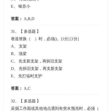
E
、
噪音小
答案：
A,B,D
31
、【
多选题
】
巷道替换（ ）时，必须()。[1分]
[1分]
A
、
支架
B
、
顶梁
C
、
先支新支架，再拆旧支架
D
、
先拆旧支架，再支新支架
E
、
先打临时支护
答案：
A,C
32
、【
多选题
】
采掘工作面或其他地点遇到有突水预兆时，必须（