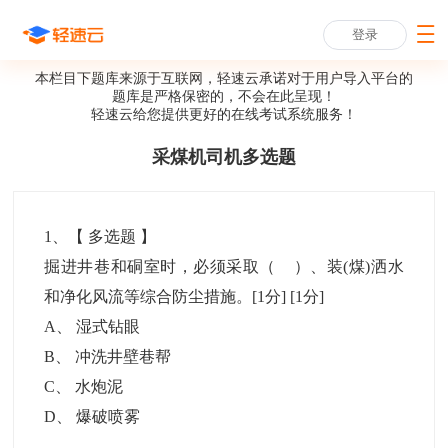
登录
本栏目下题库来源于互联网，轻速云承诺对于用户导入平台的
题库是严格保密的，不会在此呈现！
轻速云给您提供更好的
在线考试系统
服务！
采煤机司机多选题
1
、【
多选题
】
掘进井巷和硐室时，必须采取（ ）、装(煤)洒水
和净化风流等综合防尘措施。[1分]
[1分]
A
、
湿式钻眼
B
、
冲洗井壁巷帮
C
、
水炮泥
D
、
爆破喷雾