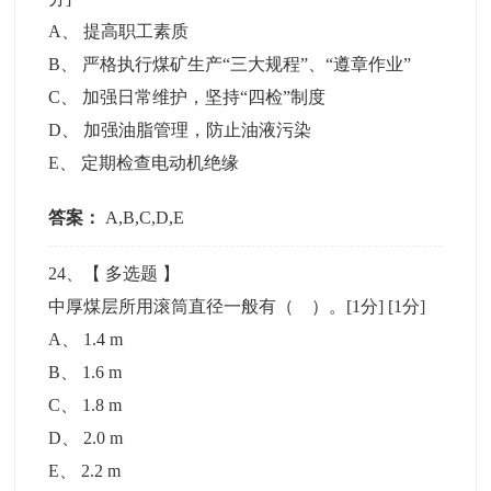
A
、
提高职工素质
B
、
严格执行煤矿生产“三大规程”、“遵章作业”
C
、
加强日常维护，坚持“四检”制度
D
、
加强油脂管理，防止油液污染
E
、
定期检查电动机绝缘
答案：
A,B,C,D,E
24
、【
多选题
】
中厚煤层所用滚筒直径一般有（ ）。[1分]
[1分]
A
、
1.4 m
B
、
1.6 m
C
、
1.8 m
D
、
2.0 m
E
、
2.2 m