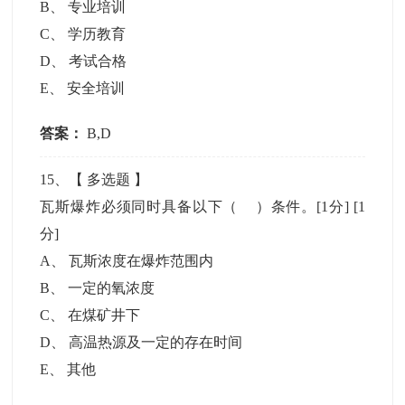
B
、
专业培训
C
、
学历教育
D
、
考试合格
E
、
安全培训
答案：
B,D
15
、【
多选题
】
瓦斯爆炸必须同时具备以下（ ）条件。[1分]
[1
分]
A
、
瓦斯浓度在爆炸范围内
B
、
一定的氧浓度
C
、
在煤矿井下
D
、
高温热源及一定的存在时间
E
、
其他