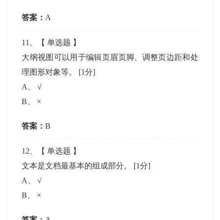
答案：
A
11
、【
单选题
】
大纲视图可以用于编辑页眉页脚、调整页边距和处
理图形对象等。
[1分]
A
、
√
B
、
×
答案：
B
12
、【
单选题
】
文本是文档最基本的组成部分。
[1分]
A
、
√
B
、
×
答案：
A