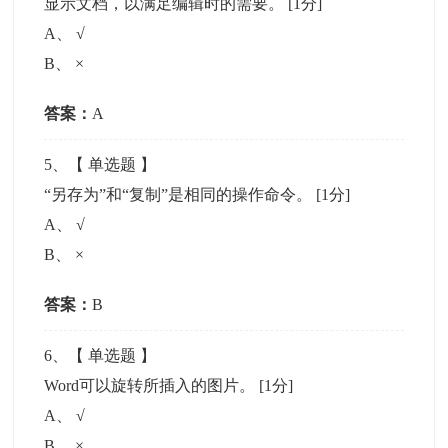
显示文档，以满足编辑时的需要。
[1分]
A
、
√
B
、
×
答案：
A
5
、【
单选题
】
“另存为”和“复制”是相同的操作命令。
[1分]
A
、
√
B
、
×
答案：
B
6
、【
单选题
】
Word可以旋转所插入的图片。
[1分]
A
、
√
B
、
×