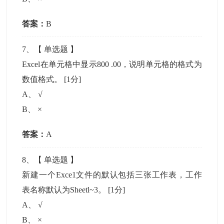
答案：
B
7
、【
单选题
】
Excel在单元格中显示800 .00，说明单元格的格式为
数值格式。
[1分]
A
、
√
B
、
×
答案：
A
8
、【
单选题
】
新建一个Exce1文件的默认包括三张工作表，工作
表名称默认为Sheetl~3。
[1分]
A
、
√
B
、
×