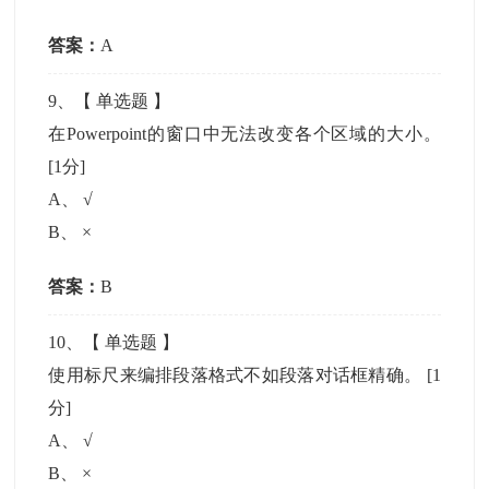
答案：
A
9
、【
单选题
】
在Powerpoint的窗口中无法改变各个区域的大小。
[1分]
A
、
√
B
、
×
答案：
B
10
、【
单选题
】
使用标尺来编排段落格式不如段落对话框精确。
[1
分]
A
、
√
B
、
×