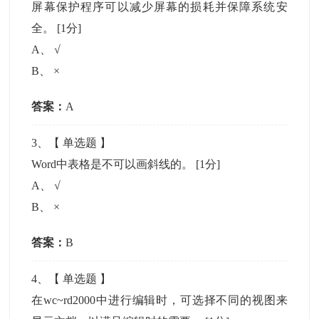
屏幕保护程序可以减少屏幕的损耗并保障系统安
全。
[1分]
A
、
√
B
、
×
答案：
A
3
、【
单选题
】
Word中表格是不可以画斜线的。
[1分]
A
、
√
B
、
×
答案：
B
4
、【
单选题
】
在wc~rd2000中进行编辑时，可选择不同的视图来