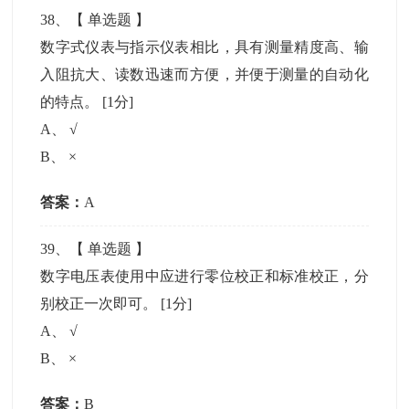
38
、【
单选题
】
数字式仪表与指示仪表相比，具有测量精度高、输
入阻抗大、读数迅速而方便，并便于测量的自动化
的特点。
[1分]
A
、
√
B
、
×
答案：
A
39
、【
单选题
】
数字电压表使用中应进行零位校正和标准校正，分
别校正一次即可。
[1分]
A
、
√
B
、
×
答案：
B