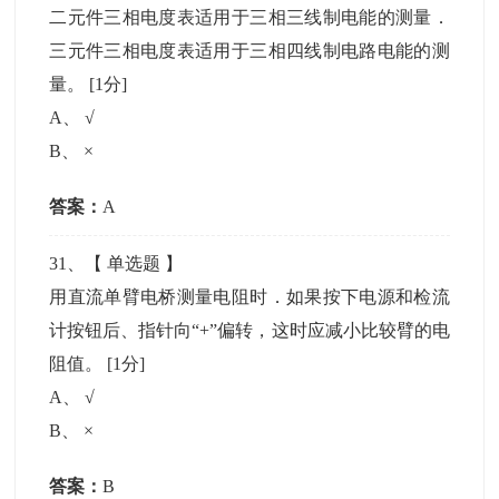
二元件三相电度表适用于三相三线制电能的测量．
三元件三相电度表适用于三相四线制电路电能的测
量。
[1分]
A
、
√
B
、
×
答案：
A
31
、【
单选题
】
用直流单臂电桥测量电阻时．如果按下电源和检流
计按钮后、指针向“+”偏转，这时应减小比较臂的电
阻值。
[1分]
A
、
√
B
、
×
答案：
B