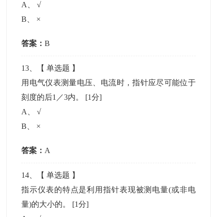
A
、
√
B
、
×
答案：
B
13
、【
单选题
】
用电气仪表测量电压、电流时，指针应尽可能位于
刻度的后1／3内。
[1分]
A
、
√
B
、
×
答案：
A
14
、【
单选题
】
指示仪表的特点是利用指针表现被测电量(或非电
量)的大小的。
[1分]