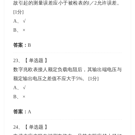
故引起的测量误差应小于被检表的l／2允许误差。
[1分]
A
、
√
B
、
×
答案：
B
23
、【
单选题
】
数字兆欧表接人额定负载电阻后，其输出端电压与
额定输出电压之差值不应大于5%。
[1分]
A
、
√
B
、
×
答案：
A
24
、【
单选题
】