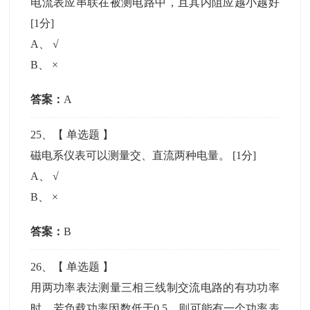
电流表应串联在被测电路中，且其内阻应越小越好
[1分]
A
、
√
B
、
×
答案：
A
25
、【
单选题
】
磁电系仪表可以测量交、直流两种电量。
[1分]
A
、
√
B
、
×
答案：
B
26
、【
单选题
】
用两功率表法测量三相三线制交流电路的有功功率
时，若负载功率因数低于0 5，则可能有一个功率表