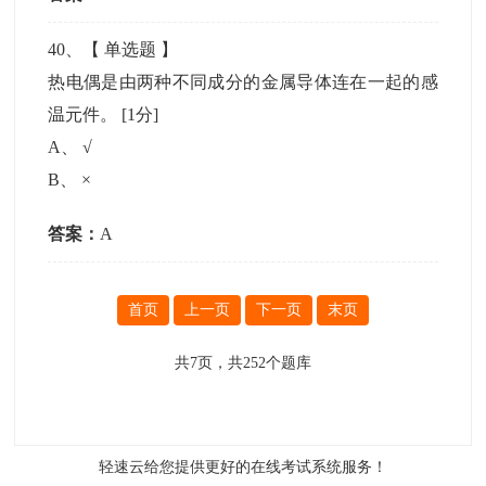
40
、【
单选题
】
热电偶是由两种不同成分的金属导体连在一起的感
温元件。
[1分]
A
、
√
B
、
×
答案：
A
首页
上一页
下一页
末页
共
7
页，共
252
个题库
轻速云给您提供更好的
在线考试系统
服务！