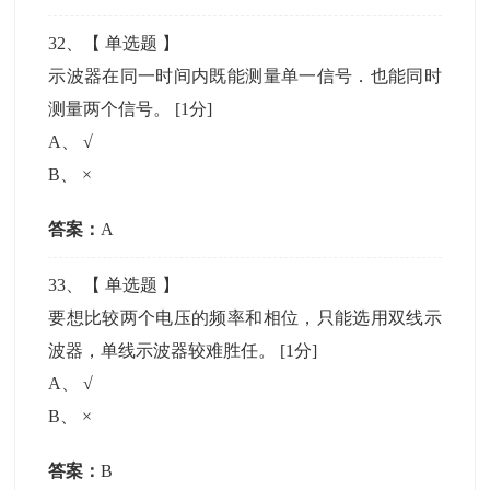
32
、【
单选题
】
示波器在同一时间内既能测量单一信号．也能同时
测量两个信号。
[1分]
A
、
√
B
、
×
答案：
A
33
、【
单选题
】
要想比较两个电压的频率和相位，只能选用双线示
波器，单线示波器较难胜任。
[1分]
A
、
√
B
、
×
答案：
B