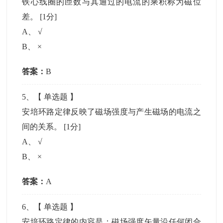
铁心线圈的匝数与其通过的电流的乘积称为磁位
差。
[1分]
A
、
√
B
、
×
答案：
B
5
、【
单选题
】
安培环路定律反映了磁场强度与产生磁场的电流之
间的关系。
[1分]
A
、
√
B
、
×
答案：
A
6
、【
单选题
】
安培环路定律的内容是：磁场强度矢量沿任何闭合