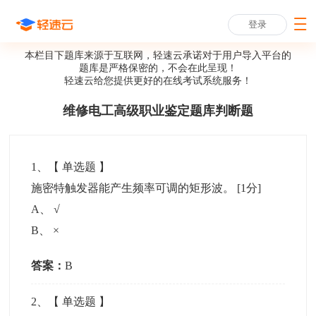
登录
本栏目下题库来源于互联网，轻速云承诺对于用户导入平台的
题库是严格保密的，不会在此呈现！
轻速云给您提供更好的
在线考试系统
服务！
维修电工高级职业鉴定题库判断题
1
、【
单选题
】
施密特触发器能产生频率可调的矩形波。
[1分]
A
、
√
B
、
×
答案：
B
2
、【
单选题
】