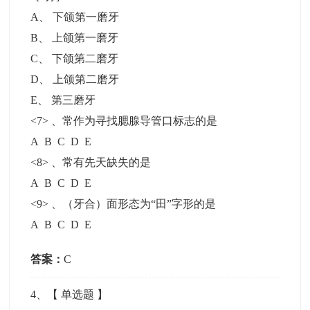
A
、
下颌第一磨牙
B
、
上颌第一磨牙
C
、
下颌第二磨牙
D
、
上颌第二磨牙
E
、
第三磨牙
<7> 、常作为寻找腮腺导管口标志的是
A B C D E
<8> 、常有先天缺失的是
A B C D E
<9> 、（牙合）面形态为“田”字形的是
A B C D E
答案：
C
4
、【
单选题
】