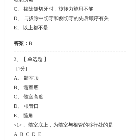
C
、
拔除侧切牙时，旋转力施用不够
D
、
与拔除中切牙和侧切牙的先后顺序有关
E
、
以上都不是
答案：
B
2
、【
单选题
】
[1分]
A
、
髓室顶
B
、
髓室底
C
、
髓室高度
D
、
根管口
E
、
髓角
<1> 、髓室底上，为髓室与根管的移行处的是
A B C D E