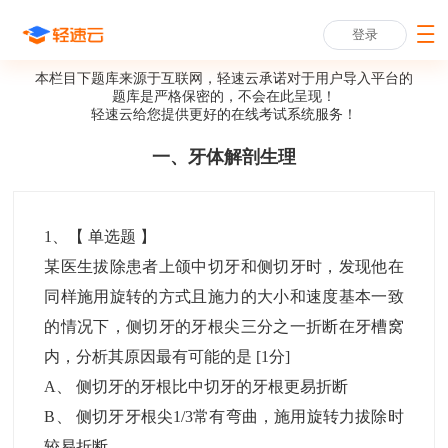
登录
本栏目下题库来源于互联网，轻速云承诺对于用户导入平台的
题库是严格保密的，不会在此呈现！
轻速云给您提供更好的
在线考试系统
服务！
一、牙体解剖生理
1
、【
单选题
】
某医生拔除患者上颌中切牙和侧切牙时，发现他在
同样施用旋转的方式且施力的大小和速度基本一致
的情况下，侧切牙的牙根尖三分之一折断在牙槽窝
内，分析其原因最有可能的是
[1分]
A
、
侧切牙的牙根比中切牙的牙根更易折断
B
、
侧切牙牙根尖1/3常有弯曲，施用旋转力拔除时
较易折断