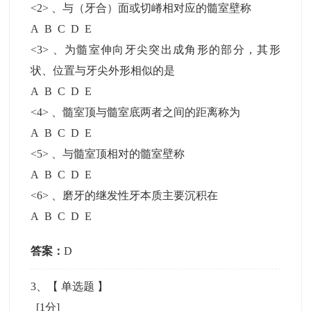
<2> 、与（牙合）面或切嵴相对应的髓室壁称
A B C D E
<3> 、为髓室伸向牙尖突出成角形的部分，其形
状、位置与牙尖外形相似的是
A B C D E
<4> 、髓室顶与髓室底两者之间的距离称为
A B C D E
<5> 、与髓室顶相对的髓室壁称
A B C D E
<6> 、磨牙的继发性牙本质主要沉积在
A B C D E
答案：
D
3
、【
单选题
】
[1分]