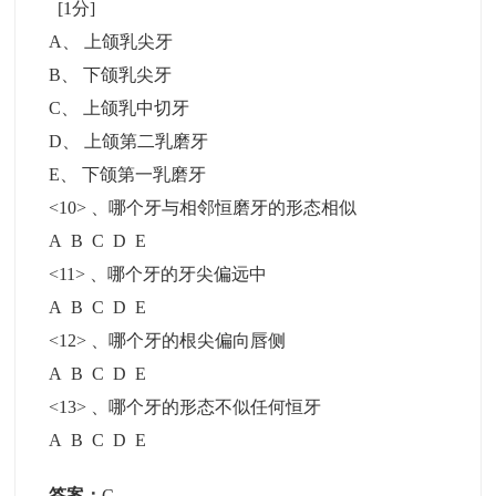
[1分]
A
、
上颌乳尖牙
B
、
下颌乳尖牙
C
、
上颌乳中切牙
D
、
上颌第二乳磨牙
E
、
下颌第一乳磨牙
<10> 、哪个牙与相邻恒磨牙的形态相似
A B C D E
<11> 、哪个牙的牙尖偏远中
A B C D E
<12> 、哪个牙的根尖偏向唇侧
A B C D E
<13> 、哪个牙的形态不似任何恒牙
A B C D E
答案：
C