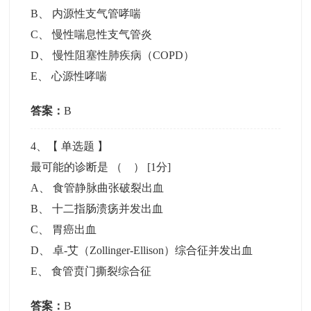
B
、
内源性支气管哮喘
C
、
慢性喘息性支气管炎
D
、
慢性阻塞性肺疾病（COPD）
E
、
心源性哮喘
答案：
B
4
、【
单选题
】
最可能的诊断是 （ ）
[1分]
A
、
食管静脉曲张破裂出血
B
、
十二指肠溃疡并发出血
C
、
胃癌出血
D
、
卓-艾（Zollinger-Ellison）综合征并发出血
E
、
食管贲门撕裂综合征
答案：
B