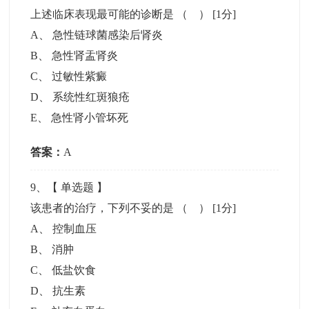
上述临床表现最可能的诊断是 （ ）
[1分]
A
、
急性链球菌感染后肾炎
B
、
急性肾盂肾炎
C
、
过敏性紫癜
D
、
系统性红斑狼疮
E
、
急性肾小管坏死
答案：
A
9
、【
单选题
】
该患者的治疗，下列不妥的是 （ ）
[1分]
A
、
控制血压
B
、
消肿
C
、
低盐饮食
D
、
抗生素