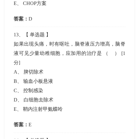
E
、
CHOP方案
答案：
D
13
、【
单选题
】
如果出现头痛，时有呕吐，脑脊液压力增高，脑脊
液可见少量幼稚细胞，应加用的治疗是 （ ）
[1
分]
A
、
脾切除术
B
、
输血小板悬液
C
、
控制感染
D
、
白细胞去除术
E
、
鞘内注射甲氨蝶呤
答案：
E