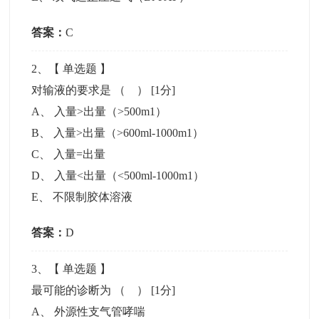
答案：
C
2
、【
单选题
】
对输液的要求是 （ ）
[1分]
A
、
入量>出量（>500m1）
B
、
入量>出量（>600ml-1000m1）
C
、
入量=出量
D
、
入量<出量（<500ml-1000m1）
E
、
不限制胶体溶液
答案：
D
3
、【
单选题
】
最可能的诊断为 （ ）
[1分]
A
、
外源性支气管哮喘