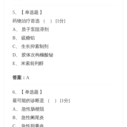
5
、【
单选题
】
药物治疗首选 （ ）
[1分]
A
、
质子泵阻滞剂
B
、
硫糖铝
C
、
生长抑素制剂
D
、
胶体次枸橼酸铋
E
、
米索前列醇
答案：
A
6
、【
单选题
】
最可能的诊断是 （ ）
[1分]
A
、
急性肠梗阻
B
、
急性阑尾炎
C
、
急性胆囊炎