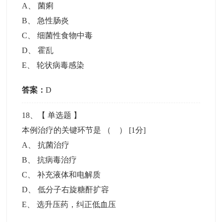
A
、
菌痢
B
、
急性肠炎
C
、
细菌性食物中毒
D
、
霍乱
E
、
轮状病毒感染
答案：
D
18
、【
单选题
】
本例治疗的关键环节是 （ ）
[1分]
A
、
抗菌治疗
B
、
抗病毒治疗
C
、
补充液体和电解质
D
、
低分子右旋糖酐扩容
E
、
选升压药，纠正低血压