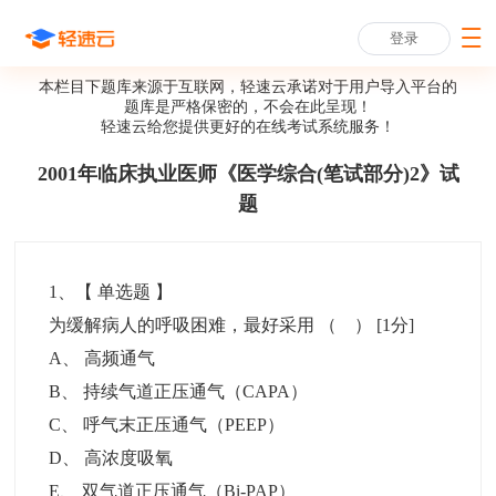
登录
本栏目下题库来源于互联网，轻速云承诺对于用户导入平台的
题库是严格保密的，不会在此呈现！
轻速云给您提供更好的
在线考试系统
服务！
2001年临床执业医师《医学综合(笔试部分)2》试
题
1
、【
单选题
】
为缓解病人的呼吸困难，最好采用 （ ）
[1分]
A
、
高频通气
B
、
持续气道正压通气（CAPA）
C
、
呼气末正压通气（PEEP）
D
、
高浓度吸氧
E
、
双气道正压通气（Bi-PAP）