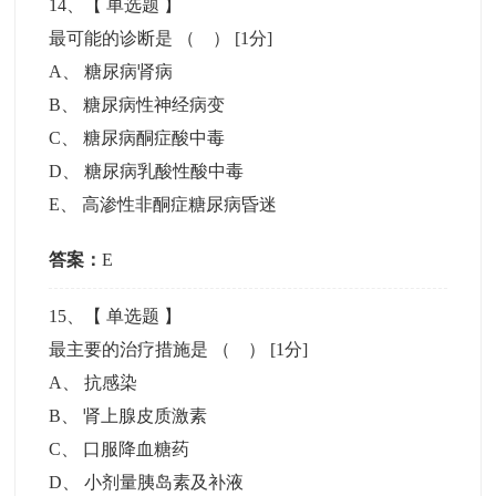
14
、【
单选题
】
最可能的诊断是 （ ）
[1分]
A
、
糖尿病肾病
B
、
糖尿病性神经病变
C
、
糖尿病酮症酸中毒
D
、
糖尿病乳酸性酸中毒
E
、
高渗性非酮症糖尿病昏迷
答案：
E
15
、【
单选题
】
最主要的治疗措施是 （ ）
[1分]
A
、
抗感染
B
、
肾上腺皮质激素
C
、
口服降血糖药
D
、
小剂量胰岛素及补液