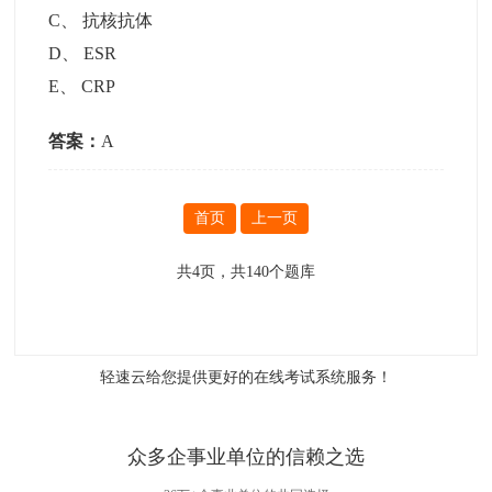
C
、
抗核抗体
D
、
ESR
E
、
CRP
答案：
A
首页
上一页
共
4
页，共
140
个题库
轻速云给您提供更好的
在线考试系统
服务！
众多企事业单位的信赖之选