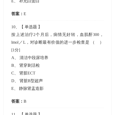
E
、
补充白蛋白
答案：
E
10
、【
单选题
】
按上述治疗2个月后，病情无好转，血肌酐300，
lmol／L，对诊断最有价值的进一步检查是 （ ）
[1分]
A
、
清洁中段尿培养
B
、
肾穿刺活检
C
、
肾脏ECT
D
、
肾脏B型超声
E
、
静脉肾盂造影
答案：
B
11
、【
单选题
】