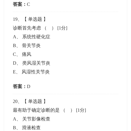
答案：
C
19
、【
单选题
】
诊断首先考虑 （ ）
[1分]
A
、
系统性硬化症
B
、
骨关节炎
C
、
痛风
D
、
类风湿关节炎
E
、
风湿性关节炎
答案：
D
20
、【
单选题
】
最有助于确定诊断的是 （ ）
[1分]
A
、
关节影像检查
B
、
滑液检查