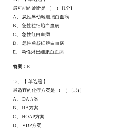
最可能的诊断是 （ ）
[1分]
A
、
急性早幼粒细胞白血病
B
、
急性粒细胞白血病
C
、
急性红白血病
D
、
急性单核细胞白血病
E
、
急性淋巴细胞白血病
答案：
E
12
、【
单选题
】
最适宜的化疗方案是 （ ）
[1分]
A
、
DA方案
B
、
HA方案
C
、
HOAP方案
D
、
VDP方案