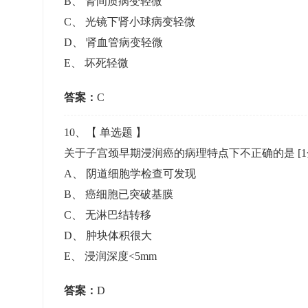
B
、
肾间质病变轻微
C
、
光镜下肾小球病变轻微
D
、
肾血管病变轻微
E
、
坏死轻微
答案：
C
10
、【
单选题
】
关于子宫颈早期浸润癌的病理特点下不正确的是
[
A
、
阴道细胞学检查可发现
B
、
癌细胞已突破基膜
C
、
无淋巴结转移
D
、
肿块体积很大
E
、
浸润深度<5mm
答案：
D