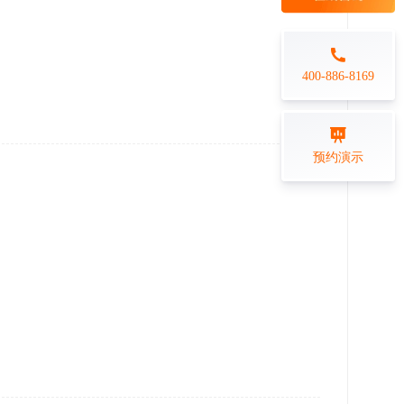
每日一练
金融行业
打卡学习
专业技能培训解决方案
400-886-8169
练习测评
预约演示
在线答题系统