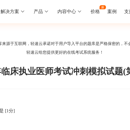
解决方案
产品
内容中心
价格
案例
支
线下培训
更多
库来源于互联网，轻速云承诺对于用户导入平台的题库是严格保密的，不
库中心
好题供您挑选
轻速云给您提供更好的
在线考试系统
服务！
训
速入门
知识竞赛
常见问题
统
线下培训班
工入职培训体系
速掌握轻速云组织培训考试的流程
党建活动、安全生产活动、协会竟赛
一些用户常见的使用问题
2年临床执业医师考试冲刺模拟试题(
报名管理系统
试客户端下载
期末考试
关于我们
地图、人才培养
载严肃考试专用客户端
在线考试考核提高考试管理效率
轻速云科技简介、核心价值
签到系统
历程
响是
[1分]
问卷系统
网课教育
知识店铺、实现知识变现
直播打卡学习等功能让网课教育更灵活