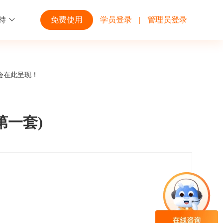
持
免费使用
学员登录
|
管理员登录
功能
行业解决方案
第三方平台
会在此呈现！
学校高校
开放平台
趣味化PK答题
企业微信
大规模在线考试解决方案
开放平台接口API调用文档说明
第一套)
互动答题
钉钉
制造行业
观和发展
员工培训体系解决方案
积分商城
飞书
个性化设置
零售行业
岗位人才培养解决方案