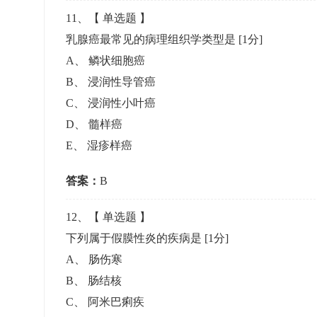
11
、【
单选题
】
乳腺癌最常见的病理组织学类型是
[1分]
A
、
鳞状细胞癌
B
、
浸润性导管癌
C
、
浸润性小叶癌
D
、
髓样癌
E
、
湿疹样癌
答案：
B
12
、【
单选题
】
下列属于假膜性炎的疾病是
[1分]
A
、
肠伤寒
B
、
肠结核
C
、
阿米巴痢疾