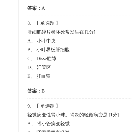
答案：
A
8
、【
单选题
】
肝细胞碎片状坏死常发生在
[1分]
A
、
小叶中央
B
、
小叶界板肝细胞
C
、
Disse腔隙
D
、
汇管区
E
、
肝血窦
答案：
B
9
、【
单选题
】
轻微病变性肾小球。肾炎的轻微病变是
[1分]
A
、
肾小管病变轻微