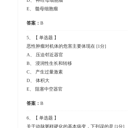
D
、
神经母细胞瘤
E
、
髓母细胞瘤
答案：
B
5
、【
单选题
】
恶性肿瘤对机体的危害主要体现在
[1分]
A
、
压迫邻近器官
B
、
浸润性生长和转移
C
、
产生过量激素
D
、
体积大
E
、
阻塞中空器官
答案：
B
6
、【
单选题
】
关于动脉粥样硬化的基本病变，下列误的是
[1分]