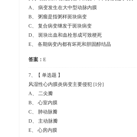
A
、
病变发生在大中型动脉内膜
B
、
粥瘤是指粥样斑块病变
C
、
复合病变继发于斑块病变
D
、
斑块出血和血栓形成可致梗死
E
、
各期病变内都有坏死和胆固醇结晶
答案：
E
7
、【
单选题
】
风湿性心内膜炎病变主要侵犯
[1分]
A
、
二尖瓣
B
、
心室内膜
C
、
肺动脉瓣
D
、
主动脉瓣
E
、
心房内膜