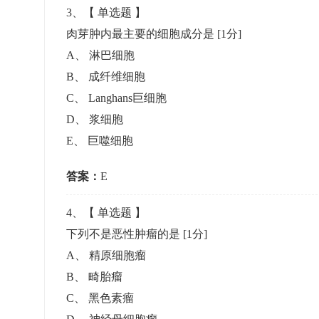
3
、【
单选题
】
肉芽肿内最主要的细胞成分是
[1分]
A
、
淋巴细胞
B
、
成纤维细胞
C
、
Langhans巨细胞
D
、
浆细胞
E
、
巨噬细胞
答案：
E
4
、【
单选题
】
下列不是恶性肿瘤的是
[1分]
A
、
精原细胞瘤
B
、
畸胎瘤
C
、
黑色素瘤