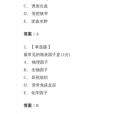
准考证管理
C
、
诱发出血
考试测验
刷题练习
D
、
管腔狭窄
电子证书
学生测验、员工考核、培训考试
题库刷题
E
、
淤血水肿
答案：
题库系统
A
2
、【
单选题
】
统计分析
最常见的致炎因子是
[1分]
A
、
物理因子
B
、
生物因子
C
、
坏死组织
D
、
异常免疫反应
E
、
化学因子
答案：
B