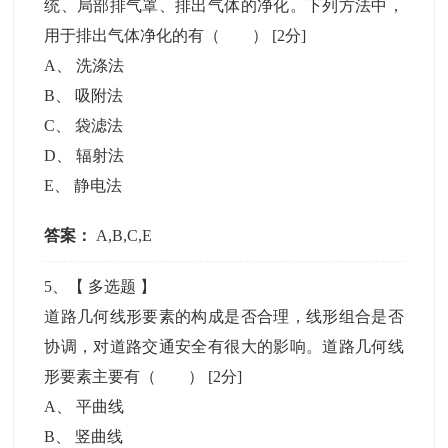
统、局部排气罩、排出气体的净化。下列方法中，
用于排出气体净化的有（ ）
[2分]
A
、
洗涤法
B
、
吸附法
C
、
袋滤法
D
、
辐射法
E
、
静电法
答案：
A,B,C,E
5
、【
多选题
】
道路几何线形要素的构成是否合理，线形组合是否
协调，对道路交通安全有很大的影响。道路几何线
形要素主要有（ ）
[2分]
A
、
平曲线
B
、
竖曲线