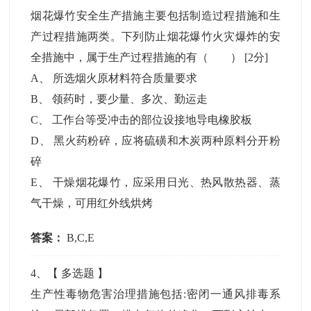
烟花爆竹安全生产措施主要包括制造过程措施和生
产过程措施两类。下列防止烟花爆竹火灾爆炸的安
全措施中，属于生产过程措施的有（ ）
[2分]
A
、
所选烟火原材料符合质量要求
B
、
领药时，要少量、多次、勤运走
C
、
工作台等受冲击的部位设接地导电橡胶板
D
、
黑火药粉碎，应将硫磺和木炭两种原料分开粉
碎
E
、
干燥烟花爆竹，应采用日光、热风散热器、蒸
气干燥，可用红外线烘烤
答案：
B,C,E
4
、【
多选题
】
生产性毒物危害治理措施包括:密闭一通风排毒系