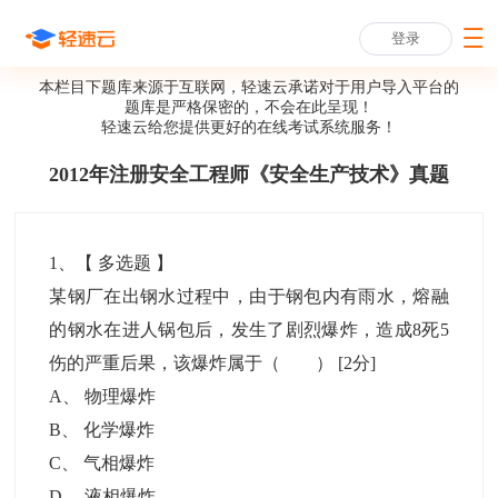
登录
本栏目下题库来源于互联网，轻速云承诺对于用户导入平台的
题库是严格保密的，不会在此呈现！
轻速云给您提供更好的
在线考试系统
服务！
2012年注册安全工程师《安全生产技术》真题
1
、【
多选题
】
某钢厂在出钢水过程中，由于钢包内有雨水，熔融
的钢水在进人锅包后，发生了剧烈爆炸，造成8死5
伤的严重后果，该爆炸属于（ ）
[2分]
A
、
物理爆炸
B
、
化学爆炸
C
、
气相爆炸
D
、
液相爆炸