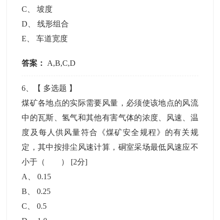
C
、
坡度
D
、
线形组合
E
、
车道宽度
答案：
A,B,C,D
6
、【
多选题
】
煤矿各地点的实际需要风量，必须使该地点的风流
中的瓦斯、氢气和其他有害气体的浓度、风速、温
度及每人供风量符合《煤矿安全规程》的有关规
定，其中按排尘风速计算，硐室采场最低风速应不
小于（ ）
[2分]
A
、
0.15
B
、
0.25
C
、
0.5