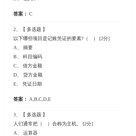
答案：
C
2
、【
多选题
】
以下哪些项目是记账凭证的要素?（ ）
[2分]
A
、
摘要
B
、
科目编码
C
、
借方金额
D
、
贷方金额
E
、
凭证日期
答案：
A,B,C,D,E
3
、【
多选题
】
人们通常把（ ）合称为主机。
[2分]
A
、
运算器