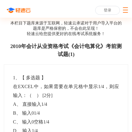
登录
本栏目下题库来源于互联网，轻速云承诺对于用户导入平台的
题库是严格保密的，不会在此呈现！
轻速云给您提供更好的
在线考试系统
服务！
2010年会计从业资格考试《会计电算化》考前测
试题(1)
1
、【
多选题
】
在EXCEL中，如果需要在单元格中显示1/4，则应
输入：（ ）
[2分]
A
、
直接输入1/4
B
、
输入01/4
C
、
输入0空格1/4
D
、
输入1/4