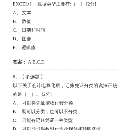
EXCEL中，数据类型主要有:（ ）
[2分]
A
、
文本
B
、
数值
C
、
日期和时间
D
、
图像
E
、
逻辑值
答案：
A,B,C,D
6
、【
多选题
】
以下关于会计电算化后，记账凭证分类的说法正确
的是（ ）。
[2分]
A
、
可以将凭证按收付转分类
B
、
既可以分类，也可以不分类
C
、
只能有记账凭证一种类型
D
、
可以分成银收银付现收现付和转账凭证