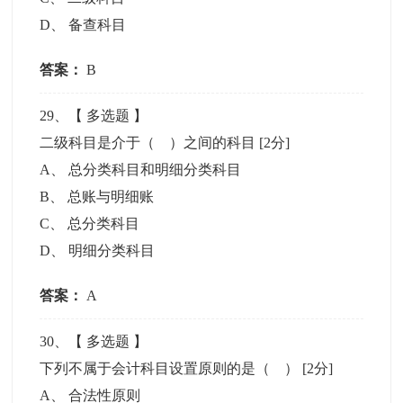
D
、
备查科目
答案：
B
29
、【
多选题
】
二级科目是介于（ ）之间的科目
[2分]
A
、
总分类科目和明细分类科目
B
、
总账与明细账
C
、
总分类科目
D
、
明细分类科目
答案：
A
30
、【
多选题
】
下列不属于会计科目设置原则的是（ ）
[2分]
A
、
合法性原则