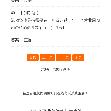
答案：
错误
40
、【
判断题
】
流动负债是指需要在一年或超过一年一个营业周期
内偿还的债务答案（ ）
[1分]
答案：
正确
首页
上一页
下一页
末页
共
3
页，共
96
个题库
轻速云给您提供更好的
在线考试系统
服务！