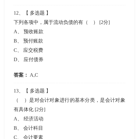
12
、【
多选题
】
下列各项中，属于流动负债的有（ ）
[2分]
A
、
预收账款
B
、
预付账款
C
、
应交税费
D
、
应付债券
答案：
A,C
13
、【
多选题
】
（ ）是对会计对象进行的基本分类，是会计对象
有具体化
[2分]
A
、
经济活动
B
、
会计科目
C
、
会计要素