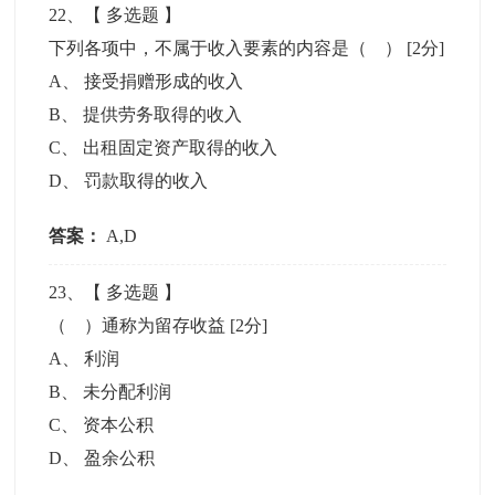
22
、【
多选题
】
下列各项中，不属于收入要素的内容是（ ）
[2分]
A
、
接受捐赠形成的收入
B
、
提供劳务取得的收入
C
、
出租固定资产取得的收入
D
、
罚款取得的收入
答案：
A,D
23
、【
多选题
】
（ ）通称为留存收益
[2分]
A
、
利润
B
、
未分配利润
C
、
资本公积
D
、
盈余公积