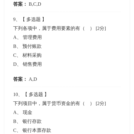
答案：
B,C,D
9
、【
多选题
】
下列各项中，属于费用要素的有（ ）
[2分]
A
、
管理费用
B
、
预付账款
C
、
材料采购
D
、
销售费用
答案：
A,D
10
、【
多选题
】
下列项目中，属于货币资金的有（ ）
[2分]
A
、
现金
B
、
银行存款
C
、
银行本票存款