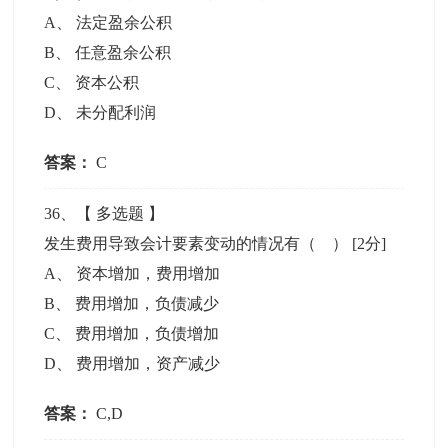
A
、
法定盈余公积
B
、
任意盈余公积
C
、
资本公积
D
、
未分配利润
答案：
C
36
、【
多选题
】
发生费用导致会计要素变动的情况有（ ）
[2分]
A
、
资本增加，费用增加
B
、
费用增加，负债减少
C
、
费用增加，负债增加
D
、
费用增加，资产减少
答案：
C,D