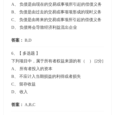
A
、
负债是由现在的交易或事项所引起的偿债义务
B
、
负债是由过去的交易或事项项形成的现时义务
C
、
负债是由将来的交易或事项所引起的偿债义务
D
、
负债将会导致经济利益流出企业
答案：
B,D
6
、【
多选题
】
下列项目中，属于所有者权益来源的有（ ）
[2分]
A
、
所有者投入的资本
B
、
不应计入当期损益的利得或者损失
C
、
留存收益
D
、
收入
答案：
A,B,C