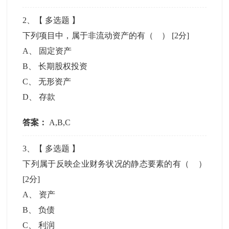
2
、【
多选题
】
下列项目中，属于非流动资产的有（ ）
[2分]
A
、
固定资产
B
、
长期股权投资
C
、
无形资产
D
、
存款
答案：
A,B,C
3
、【
多选题
】
下列属于反映企业财务状况的静态要素的有（ ）
[2分]
A
、
资产
B
、
负债
C
、
利润