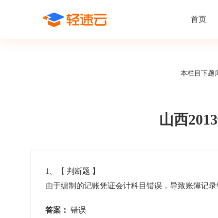
首页
场景解决方案
在线考试
支持
线上培训
本栏目下题
课程商城
题
精选优课助力学习
千道
新闻动态
线下考试
新员工培
快
在线考试系统
在线培训系
了解轻速云培训考试系统新闻资讯和
期中/期末考试、集中培训考试
搭建新员
快
公司动态
山西20
智能防作弊
学习地图
帮助中心
招聘考试
岗位培训
考
全面了解轻速云的使用方法和技巧
在线笔试、大型校招、社招
岗位学习
下
智能监考中心
知识付费
1
、【
判断题
】
由于编制的记账凭证会计科目错误，导致账簿记录
阅卷中心
互动社区
认证考试
知识店铺
岗位认证、职业资格认证、技能考核认证
搭建专属
答案：
错误