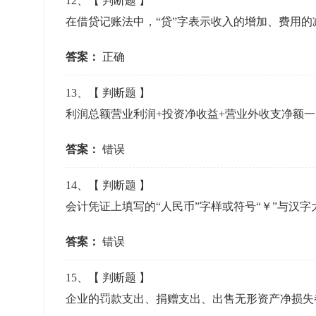
12
、【
判断题
】
在借贷记账法中，“贷”字表示收入的增加、费用
答案：
正确
13
、【
判断题
】
利润总额营业利润+投资净收益+营业外收支净额
答案：
错误
14
、【
判断题
】
会计凭证上填写的“人民币”字样或符号“￥”与汉
答案：
错误
15
、【
判断题
】
企业的罚款支出、捐赠支出、出售无形资产净损失