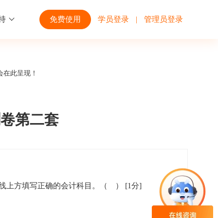
持
免费使用
学员登录
|
管理员登录
功能
行业解决方案
第三方平台
会在此呈现！
学校高校
开放平台
趣味化PK答题
企业微信
大规模在线考试解决方案
开放平台接口API调用文档说明
刺卷第二套
互动答题
钉钉
制造行业
观和发展
员工培训体系解决方案
积分商城
飞书
划线上方填写正确的会计科目。（ ）
[1分]
个性化设置
零售行业
岗位人才培养解决方案