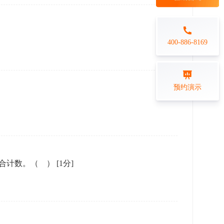
每日一练
金融行业
打卡学习
专业技能培训解决方案
400-886-8169
练习测评
预约演示
在线答题系统
的合计数。（ ）
[1分]