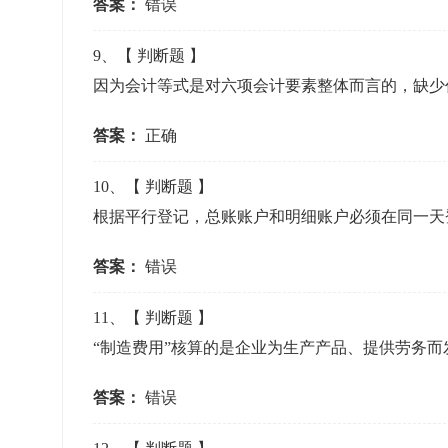
答案：
错误
9
、【
判断题
】
因为会计等式是对六项会计要素整体而言的，缺少
答案：
正确
10
、【
判断题
】
根据平行登记，总账账户和明细账户必须在同一
答案：
错误
11
、【
判断题
】
“制造费用”核算的是企业为生产产品、提供劳务
答案：
错误