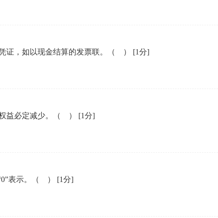
凭证，如以现金结算的发票联。（ ）
[1分]
权益必定减少。（ ）
[1分]
0”表示。（ ）
[1分]