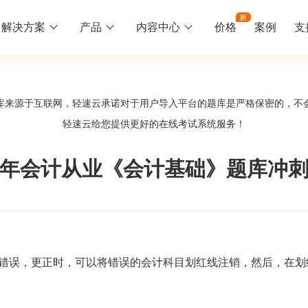
解决方案
产品
内容中心
价格
案例
支
线下培训
更多
库来源于互联网，轻速云承诺对于用户导入平台的题库是严格保密的，不
库中心
好题供您挑选
轻速云给您提供更好的
在线考试系统
服务！
训
速入门
知识竞赛
常见问题
统
线下培训班
工入职培训体系
速掌握轻速云组织培训考试的流程
党建活动、安全生产活动、协会竟赛
一些用户常见的使用问题
13年会计从业《会计基础》题库冲
报名管理系统
试客户端下载
期末考试
关于我们
地图、人才培养
载严肃考试专用客户端
在线考试考核提高考试管理效率
轻速云科技简介、核心价值
签到系统
历程
错误，更正时，可以将错误的会计科目划红线注销，然后，在
问卷系统
网课教育
知识店铺、实现知识变现
直播打卡学习等功能让网课教育更灵活