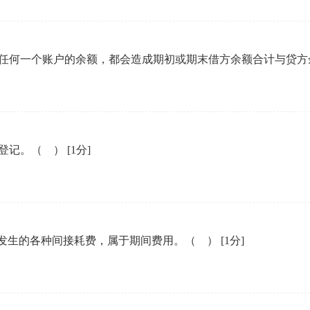
任何一个账户的余额，都会造成期初或期末借方余额合计与贷
天登记。（ ）
[1分]
而发生的各种间接耗费，属于期间费用。（ ）
[1分]