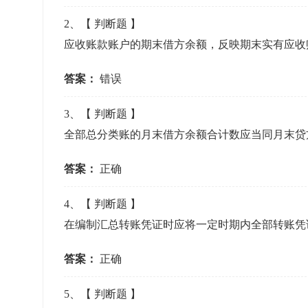
准考证管理
2
、【
判断题
】
考试测验
刷题练习
应收账款账户的期末借方余额，反映期末实有应收
电子证书
学生测验、员工考核、培训考试
题库刷题
答案：
错误
题库系统
3
、【
判断题
】
全部总分类账的月末借方余额合计数应当同月末贷
统计分析
答案：
正确
4
、【
判断题
】
在编制汇总转账凭证时应将一定时期内全部转账凭
答案：
正确
5
、【
判断题
】