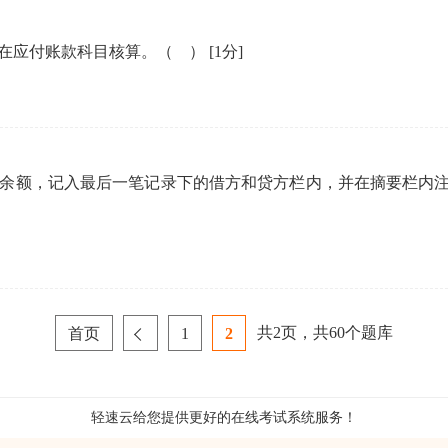
在应付账款科目核算。（ ）
[1分]
余额，记入最后一笔记录下的借方和贷方栏内，并在摘要栏内注
共
2
页，共
60
个题库
首页
1
2
轻速云给您提供更好的
在线考试系统
服务！