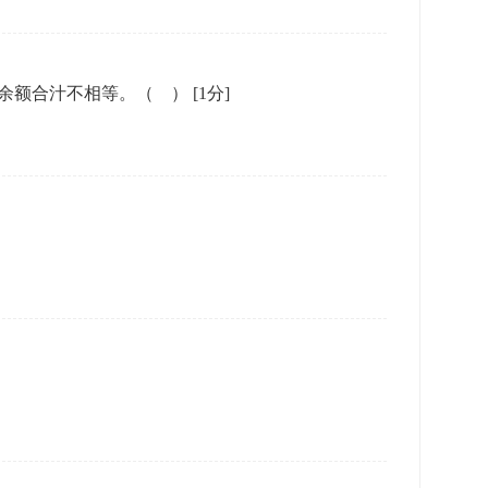
方余额合汁不相等。（ ）
[1分]