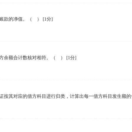
企业年会
账款的净值。（ ）
[1分]
、每日一练、打卡练习
组织企业年会闯关答题赢红包活动
方余额合计数核对相符。（ ）
[1分]
证按其对应的借方科目进行归类，计算出每一借方科目发生额