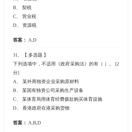
B
、
契税
C
、
营业税
D
、
资源税
答案：
A,D
31
、【
多选题
】
下列选项中，不适用《政府采购法》的有（ ）。
[2
分]
A
、
某外商独资企业采购原材料
B
、
某国有独资公司采购生产设备
C
、
某体育局用体育经费拨款购买体育设施
D
、
香港政府在港采购货物
答案：
A,B,D