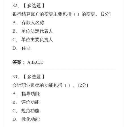
32
、【
多选题
】
银行结算账户的变更主要包括（ ）的变更。
[2分]
A
、
存款人名称
B
、
单位法定代表人
C
、
单位主要负责人
D
、
住址
答案：
A,B,C,D
33
、【
多选题
】
会计职业道德的功能包括（ ）。
[2分]
A
、
指导功能
B
、
评价功能
C
、
规范功能
D
、
教化功能