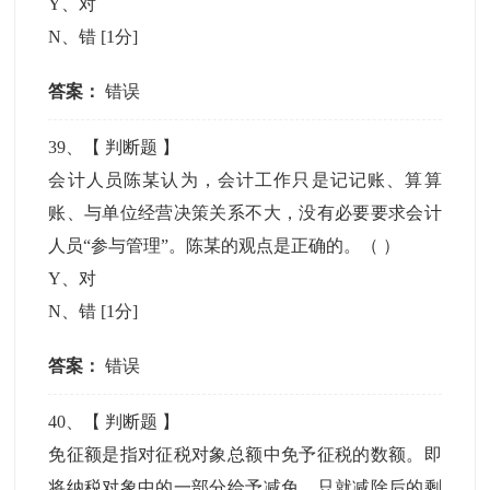
Y、对
N、错
[1分]
答案：
错误
39
、【
判断题
】
会计人员陈某认为，会计工作只是记记账、算算
账、与单位经营决策关系不大，没有必要要求会计
人员“参与管理”。陈某的观点是正确的。（ ）
Y、对
N、错
[1分]
答案：
错误
40
、【
判断题
】
免征额是指对征税对象总额中免予征税的数额。即
将纳税对象中的一部分给予减免，只就减除后的剩