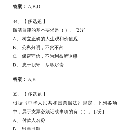
答案：
A,B,D
34
、【
多选题
】
廉洁自律的基本要求是（ ）。
[2分]
A
、
树立正确的人生观和价值观
B
、
公私分明，不贪不占
C
、
保密守信，不为利益所诱惑
D
、
忠于职守，尽职尽责
答案：
A,B
35
、【
多选题
】
根据《中华人民共和国票据法》规定，下列各项
中，属于支票必须记载事项的有（ ）。
[2分]
A
、
付款人名称
B
、
出票日期