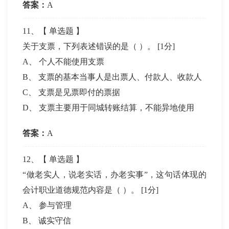
答案：
A
11
、【
单选题
】
关于支票，下列表述错误的是（ ）。
[1分]
A
、
个人不能使用支票
B
、
支票的基本当事人是出票人、付款人、收款人
C
、
支票是见票即付的票据
D
、
支票主要用于同城转账结算，不能异地使用
答案：
A
12
、【
单选题
】
“做老实人，说老实话，办老实事”，这句话体现的
会计职业道德规范内容是（ ）。
[1分]
A
、
参与管理
B
、
诚实守信