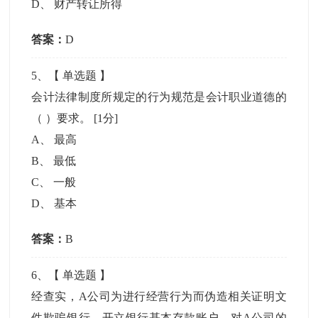
D
、
财产转让所得
答案：
D
5
、【
单选题
】
会计法律制度所规定的行为规范是会计职业道德的
（ ）要求。
[1分]
A
、
最高
B
、
最低
C
、
一般
D
、
基本
答案：
B
6
、【
单选题
】
经查实，A公司为进行经营行为而伪造相关证明文
件欺骗银行，开立银行基本存款账户，对A公司的