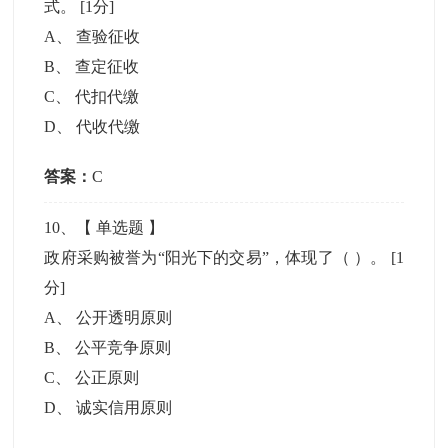
式。
[1分]
A
、
查验征收
B
、
查定征收
C
、
代扣代缴
D
、
代收代缴
答案：
C
10
、【
单选题
】
政府采购被誉为“阳光下的交易”，体现了（ ）。
[1
分]
A
、
公开透明原则
B
、
公平竞争原则
C
、
公正原则
D
、
诚实信用原则