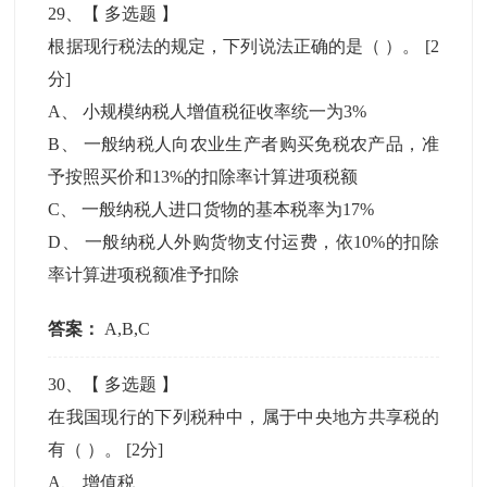
29
、【
多选题
】
根据现行税法的规定，下列说法正确的是（ ）。
[2
分]
A
、
小规模纳税人增值税征收率统一为3%
B
、
一般纳税人向农业生产者购买免税农产品，准
予按照买价和13%的扣除率计算进项税额
C
、
一般纳税人进口货物的基本税率为17%
D
、
一般纳税人外购货物支付运费，依10%的扣除
率计算进项税额准予扣除
答案：
A,B,C
30
、【
多选题
】
在我国现行的下列税种中，属于中央地方共享税的
有（ ）。
[2分]
A
、
增值税