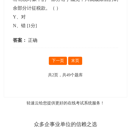
余部分计征税款。（ ）
Y、对
N、错
[1分]
答案：
正确
下一页
末页
共
2
页，共
49
个题库
轻速云给您提供更好的
在线考试系统
服务！
众多企事业单位的信赖之选