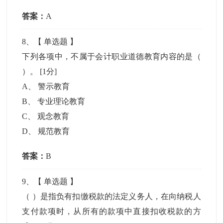
答案：
A
8
、【
单选题
】
下列各项中，不属于会计职业道德教育内容的是（
）。
[1分]
A
、
警示教育
B
、
专业理论教育
C
、
观念教育
D
、
规范教育
答案：
B
9
、【
单选题
】
（ ）是指负有扣缴税款的法定义务人，在向纳税人
支付款项时，从所有的款项中直接扣收税款的方