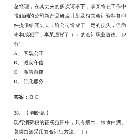
总经理，在其丈夫的多次请求下，李某将在工作中
接触到的公司新产品研发计划及相关会计资料复印
件提供给其丈夫，给公司造成了一定的损失，但尚
未构成犯罪，李某违背了（ ）的会计职业道德。
[2
分]
A
、
客观公正
B
、
诚实守信
C
、
廉洁自律
D
、
强化服务
答案：
B,C
38
、【
判断题
】
现行消费税的征税范围中，只有烟丝、粮食白酒、
薯类白酒采用复合计征方法。（ ）