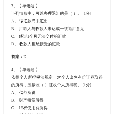
3
、【
单选题
】
下列情形中，可以办理退汇的是（ ）。
[1分]
A
、
该汇款尚未汇出
B
、
汇款人与收款人未达成一致退汇意见
C
、
经过1个月无法交付的汇款
D
、
收款人拒绝接受的汇款
答案：
D
4
、【
单选题
】
依据个人所得税法规定，对个人出售有价证券取得
的所得，应按照（ ）征收个人所得税。
[1分]
A
、
偶然所得
B
、
财产租赁所得
C
、
特权使用费所得