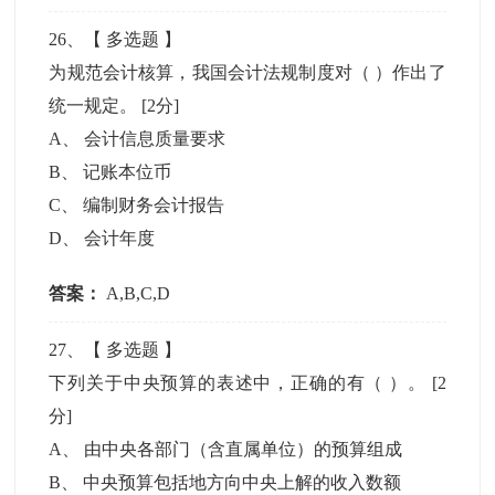
26
、【
多选题
】
为规范会计核算，我国会计法规制度对（ ）作出了
统一规定。
[2分]
A
、
会计信息质量要求
B
、
记账本位币
C
、
编制财务会计报告
D
、
会计年度
答案：
A,B,C,D
27
、【
多选题
】
下列关于中央预算的表述中，正确的有（ ）。
[2
分]
A
、
由中央各部门（含直属单位）的预算组成
B
、
中央预算包括地方向中央上解的收入数额