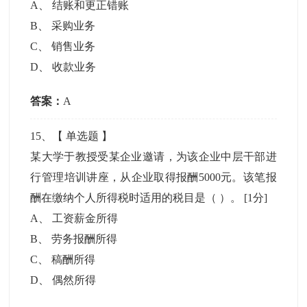
A
、
结账和更正错账
B
、
采购业务
C
、
销售业务
D
、
收款业务
答案：
A
15
、【
单选题
】
某大学于教授受某企业邀请，为该企业中层干部进
行管理培训讲座，从企业取得报酬5000元。该笔报
酬在缴纳个人所得税时适用的税目是（ ）。
[1分]
A
、
工资薪金所得
B
、
劳务报酬所得
C
、
稿酬所得
D
、
偶然所得