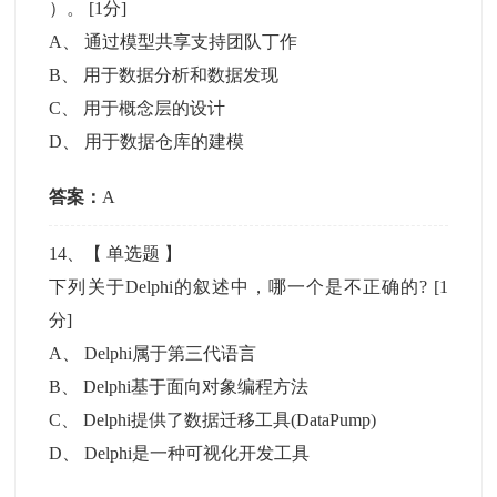
）。
[1分]
A
、
通过模型共享支持团队丁作
B
、
用于数据分析和数据发现
C
、
用于概念层的设计
D
、
用于数据仓库的建模
答案：
A
14
、【
单选题
】
下列关于Delphi的叙述中，哪一个是不正确的?
[1
分]
A
、
Delphi属于第三代语言
B
、
Delphi基于面向对象编程方法
C
、
Delphi提供了数据迁移工具(DataPump)
D
、
Delphi是一种可视化开发工具