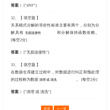
答案：
["4NF"]
32
、【
填空题
】
关系模式分解的等价性标准主要有两个，分别为分
解具有
和分解保持函数依赖。
[每空2分]
答案：
["无损连接性"]
33
、【
填空题
】
在数据仓库建立过程中，对数据进行纠正和预处理
的过程称为数据
。
[每空2分]
答案：
["清理 或 清洗"]
首页
上一页