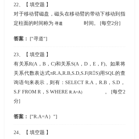
22
、【
填空题
】
对于移动臂磁盘，磁头在移动臂的带动下移动到指
定柱面的时间称为
时间。
[每空2分]
答案：
["寻道"]
23
、【
填空题
】
有关系R(A，B，C)和关系S(A，D，E，F)。如果将
关系代数表达式πR.A,R.B,S.D,S.F(RS)用SQL的查
询语句来表示，则有：SELECT R.A，R.B，S.D，
S.F FROM R，S WHERE
。
[每空2
分]
答案：
["R.A=A）"]
24
、【
填空题
】