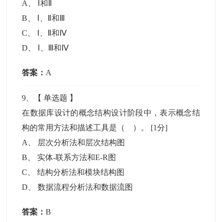
A
、
Ⅰ和Ⅱ
B
、
Ⅰ、Ⅱ和Ⅲ
C
、
Ⅰ、Ⅱ和Ⅳ
D
、
Ⅰ、Ⅲ和Ⅳ
答案：
A
9
、【
单选题
】
在数据库设计的概念结构设计阶段中，表示概念结
构的常用方法和描述工具是（ ）。
[1分]
A
、
层次分析法和层次结构图
B
、
实体-联系方法和E-R图
C
、
结构分析法和模块结构图
D
、
数据流程分析法和数据流图
答案：
B