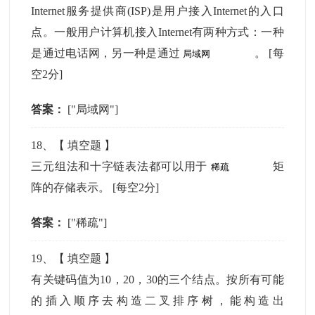
Internet服务提供商(ISP)是用户接入Internet的入口
点。一般用户计算机接入Internet有两种方式：一种
是通过电话网，另一种是通过
。
[每
空2分]
答案：
["局域网"]
18
、【
填空题
】
三元组法和十字链表法都可以用于
矩
阵的存储表示。
[每空2分]
答案：
["稀疏"]
19
、【
填空题
】
有关键码值为10，20，30的三个结点。按所有可能
的插入顺序去构造二叉排序树，能构造出