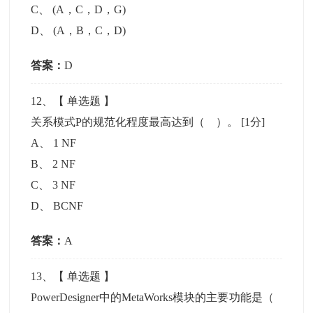
C
、
(A，C，D，G)
D
、
(A，B，C，D)
答案：
D
12
、【
单选题
】
关系模式P的规范化程度最高达到（ ）。
[1分]
A
、
1 NF
B
、
2 NF
C
、
3 NF
D
、
BCNF
答案：
A
13
、【
单选题
】
PowerDesigner中的MetaWorks模块的主要功能是（