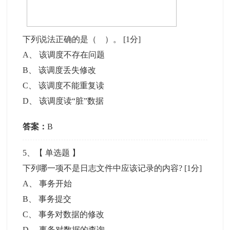
下列说法正确的是（ ）。
[1分]
A
、
该调度不存在问题
B
、
该调度丢失修改
C
、
该调度不能重复读
D
、
该调度读“脏”数据
答案：
B
5
、【
单选题
】
下列哪一项不是日志文件中应该记录的内容?
[1分]
A
、
事务开始
B
、
事务提交
C
、
事务对数据的修改
D
、
事务对数据的查询