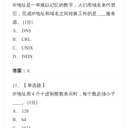
IP地址是一串难以记忆的数字，人们用域名来代替
它，完成IP地址和域名之间转换工作的是____服务
器。
[1分]
A
、
DNS
B
、
URL
C
、
UNIX
D
、
ISDN
答案：
A
11
、【
单选题
】
IP地址用４个十进制整数表示时，每个数必须小于
____。
[1分]
A
、
128
B
、
64