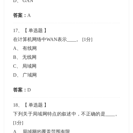
D
、
GAN
答案：
A
17
、【
单选题
】
在计算机网络中WAN表示____。
[1分]
A
、
有线网
B
、
无线网
C
、
局域网
D
、
广域网
答案：
D
18
、【
单选题
】
下列关于局域网特点的叙述中，不正确的是____。
[1分]
A
、
局域网的覆盖范围有限