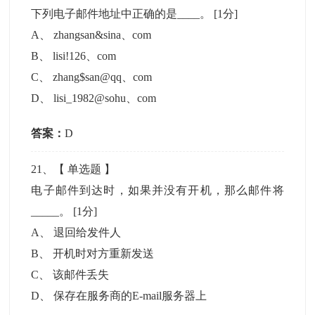
下列电子邮件地址中正确的是____。
[1分]
A
、
zhangsan&sina、com
B
、
lisi!126、com
C
、
zhang$san@qq、com
D
、
lisi_1982@sohu、com
答案：
D
21
、【
单选题
】
电子邮件到达时，如果并没有开机，那么邮件将
_____。
[1分]
A
、
退回给发件人
B
、
开机时对方重新发送
C
、
该邮件丢失
D
、
保存在服务商的E-mail服务器上