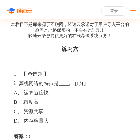
登录
本栏目下题库来源于互联网，轻速云承诺对于用户导入平台的
题库是严格保密的，不会在此呈现！
轻速云给您提供更好的
在线考试系统
服务！
练习六
1
、【
单选题
】
计算机网络的特点是____。
[1分]
A
、
运算速度快
B
、
精度高
C
、
资源共享
D
、
内存容量大
答案：
C