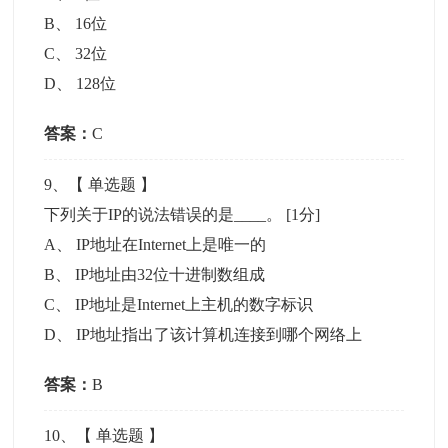
B
、
16位
C
、
32位
D
、
128位
答案：
C
9
、【
单选题
】
下列关于IP的说法错误的是____。
[1分]
A
、
IP地址在Internet上是唯一的
B
、
IP地址由32位十进制数组成
C
、
IP地址是Internet上主机的数字标识
D
、
IP地址指出了该计算机连接到哪个网络上
答案：
B
10
、【
单选题
】