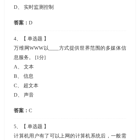
D
、
实时监测控制
答案：
D
4
、【
单选题
】
万维网WWW以____方式提供世界范围的多媒体信
息服务。
[1分]
A
、
文本
B
、
信息
C
、
超文本
D
、
声音
答案：
C
5
、【
单选题
】
计算机用户有了可以上网的计算机系统后，一般需