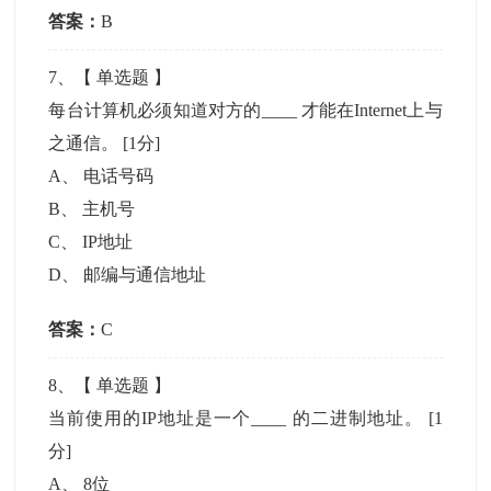
答案：
B
7
、【
单选题
】
每台计算机必须知道对方的____ 才能在Internet上与
之通信。
[1分]
A
、
电话号码
B
、
主机号
C
、
IP地址
D
、
邮编与通信地址
答案：
C
8
、【
单选题
】
当前使用的IP地址是一个____ 的二进制地址。
[1
分]
A
、
8位