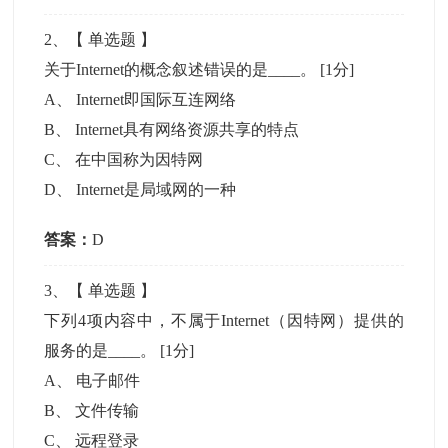
2
、【
单选题
】
关于Internet的概念叙述错误的是____。
[1分]
A
、
Internet即国际互连网络
B
、
Internet具有网络资源共享的特点
C
、
在中国称为因特网
D
、
Internet是局域网的一种
答案：
D
3
、【
单选题
】
下列4项内容中，不属于Internet（因特网）提供的
服务的是____。
[1分]
A
、
电子邮件
B
、
文件传输
C
、
远程登录