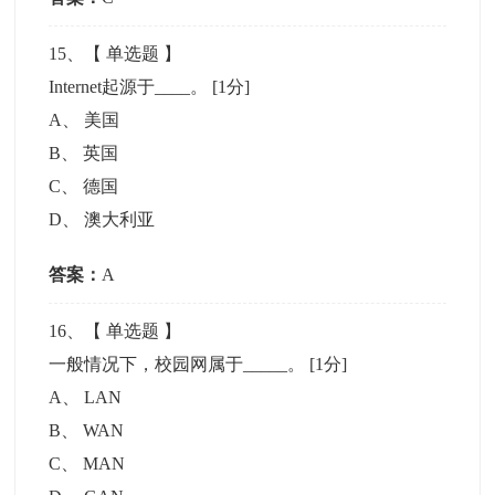
15
、【
单选题
】
Internet起源于____。
[1分]
A
、
美国
B
、
英国
C
、
德国
D
、
澳大利亚
答案：
A
16
、【
单选题
】
一般情况下，校园网属于_____。
[1分]
A
、
LAN
B
、
WAN
C
、
MAN