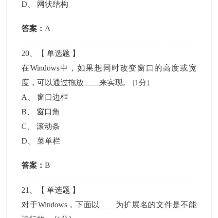
D
、
网状结构
答案：
A
20
、【
单选题
】
在Windows中，如果想同时改变窗口的高度或宽
度，可以通过拖放____来实现。
[1分]
A
、
窗口边框
B
、
窗口角
C
、
滚动条
D
、
菜单栏
答案：
B
21
、【
单选题
】
对于Windows，下面以____为扩展名的文件是不能