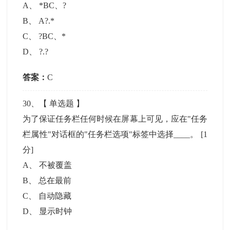
A
、
*BC、?
B
、
A?.*
C
、
?BC、*
D
、
?.?
答案：
C
30
、【
单选题
】
为了保证任务栏任何时候在屏幕上可见，应在"任务
栏属性"对话框的"任务栏选项"标签中选择____。
[1
分]
A
、
不被覆盖
B
、
总在最前
C
、
自动隐藏
D
、
显示时钟