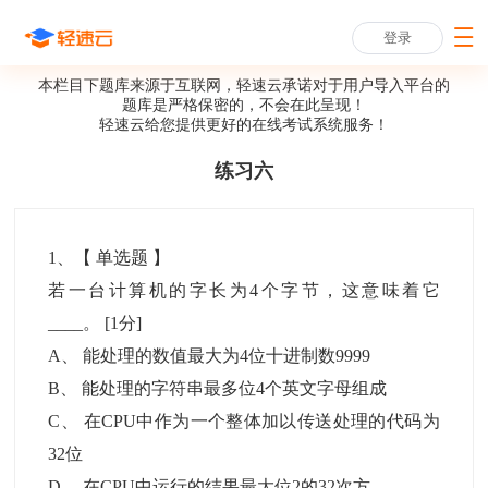
登录
本栏目下题库来源于互联网，轻速云承诺对于用户导入平台的
题库是严格保密的，不会在此呈现！
轻速云给您提供更好的
在线考试系统
服务！
练习六
1
、【
单选题
】
若一台计算机的字长为4个字节，这意味着它
____。
[1分]
A
、
能处理的数值最大为4位十进制数9999
B
、
能处理的字符串最多位4个英文字母组成
C
、
在CPU中作为一个整体加以传送处理的代码为
32位
D
、
在CPU中运行的结果最大位2的32次方