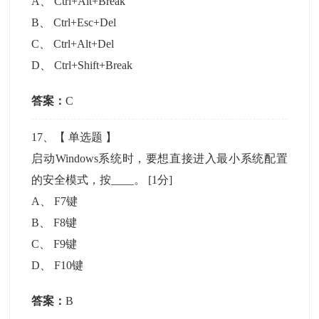
A
、
Ctrl+Alt+Break
B
、
Ctrl+Esc+Del
C
、
Ctrl+Alt+Del
D
、
Ctrl+Shift+Break
答案：
C
17
、【
单选题
】
启动Windows系统时，要想直接进入最小系统配置
的安全模式，按____。
[1分]
A
、
F7键
B
、
F8键
C
、
F9键
D
、
F10键
答案：
B