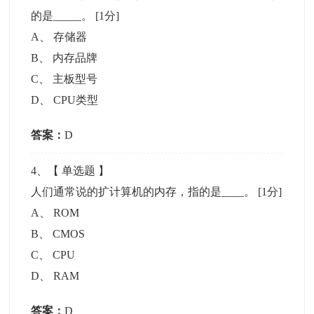
的是_____。
[1分]
A
、
存储器
B
、
内存品牌
C
、
主板型号
D
、
CPU类型
答案：
D
4
、【
单选题
】
人们通常说的扩计算机的内存，指的是____。
[1分]
A
、
ROM
B
、
CMOS
C
、
CPU
D
、
RAM
答案：
D