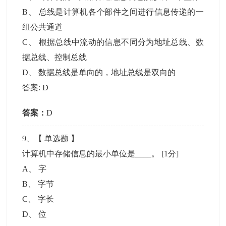
B
、
总线是计算机各个部件之间进行信息传递的一
组公共通道
C
、
根据总线中流动的信息不同分为地址总线、数
据总线、控制总线
D
、
数据总线是单向的，地址总线是双向的
答案: D
答案：
D
9
、【
单选题
】
计算机中存储信息的最小单位是____。
[1分]
A
、
字
B
、
字节
C
、
字长
D
、
位