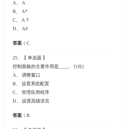
A
、
A
B
、
A*
C
、
A？
D
、
A#
答案：
C
25
、【
单选题
】
控制面板的主要作用是____。
[1分]
A
、
调整窗口
B
、
设置系统配置
C
、
管理应用程序
D
、
设置高级语言
答案：
B