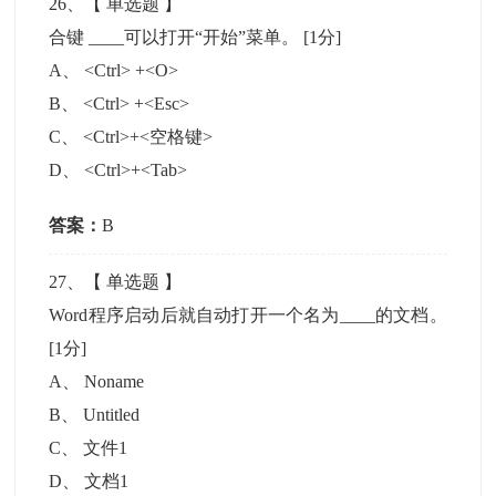
26
、【
单选题
】
合键 ____可以打开“开始”菜单。
[1分]
A
、
<Ctrl> +<O>
B
、
<Ctrl> +<Esc>
C
、
<Ctrl>+<空格键>
D
、
<Ctrl>+<Tab>
答案：
B
27
、【
单选题
】
Word程序启动后就自动打开一个名为____的文档。
[1分]
A
、
Noname
B
、
Untitled
C
、
文件1
D
、
文档1