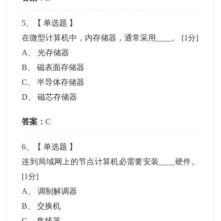
5
、【
单选题
】
在微型计算机中，内存储器，通常采用____。
[1分]
A
、
光存储器
B
、
磁表面存储器
C
、
半导体存储器
D
、
磁芯存储器
答案：
C
6
、【
单选题
】
连到局域网上的节点计算机必需要安装____硬件。
[1分]
A
、
调制解调器
B
、
交换机
C
、
集线器