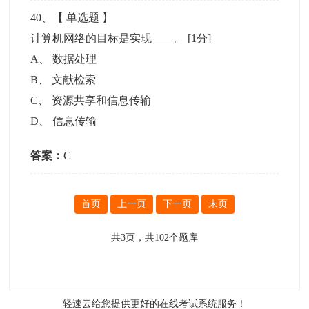
40
、【
单选题
】
计算机网络的目标是实现____。
[1分]
A
、
数据处理
B
、
文献检索
C
、
资源共享和信息传输
D
、
信息传输
答案：
C
首页
上一页
下一页
末页
共
3
页，共
102
个题库
轻速云给您提供更好的
在线考试系统
服务！