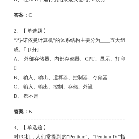
答案：
C
2
、【
单选题
】
“冯•诺依曼计算机”的体系结构主要分为____五大组
成。
[1分]
A
、
外部存储器、内部存储器、CPU、显示、打印

B
、
输入、输出、运算器、控制器、存储器
C
、
输入、输出、控制、存储、外设
D
、
都不是
答案：
B
3
、【
单选题
】
对PC机，人们常提到的"Pentium"、"Pentium IV"指