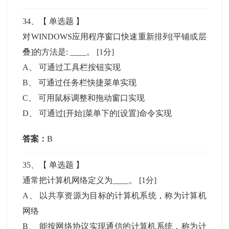
34
、【
单选题
】
对WINDOWS应用程序窗口快速重新排列[平铺或层
叠]的方法是: ____。
[1分]
A
、
可通过工具栏按钮实现
B
、
可通过任务栏快捷菜单实现
C
、
可用鼠标调整和拖动窗口实现
D
、
可通过[开始]菜单下的[设置]命令实现
答案：
B
35
、【
单选题
】
通常把计算机网络定义为____。
[1分]
A
、
以共享资源为目标的计算机系统，称为计算机
网络
B
、
能按网络协议实现通信的计算机系统，称为计