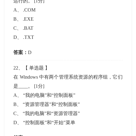
运行的。
[1分]
A
、
.COM
B
、
.EXE
C
、
.BAT
D
、
.TXT
答案：
D
22
、【
单选题
】
在 Windows 中有两个管理系统资源的程序组，它们
是____。
[1分]
A
、
“我的电脑”和“控制面板”
B
、
“资源管理器”和“控制面板”
C
、
“我的电脑”和“资源管理器”
D
、
“控制面板”和“开始”菜单