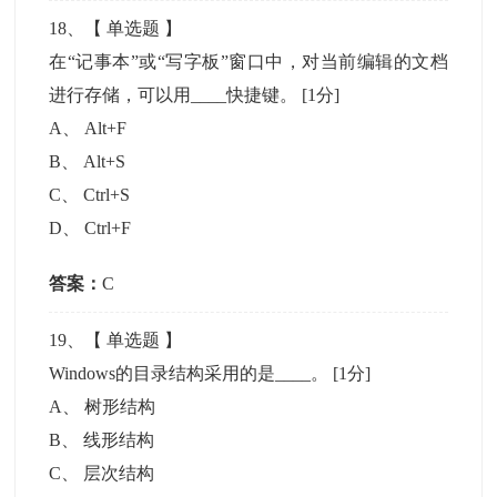
18
、【
单选题
】
在“记事本”或“写字板”窗口中，对当前编辑的文档
进行存储，可以用____快捷键。
[1分]
A
、
Alt+F
B
、
Alt+S
C
、
Ctrl+S
D
、
Ctrl+F
答案：
C
19
、【
单选题
】
Windows的目录结构采用的是____。
[1分]
A
、
树形结构
B
、
线形结构
C
、
层次结构