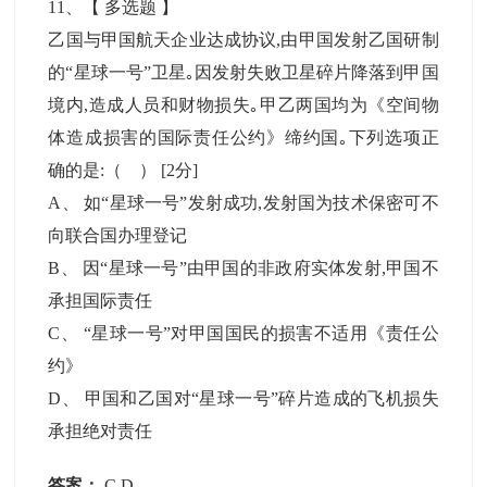
11
、【
多选题
】
乙国与甲国航天企业达成协议,由甲国发射乙国研制
的“星球一号”卫星｡因发射失败卫星碎片降落到甲国
境内,造成人员和财物损失｡甲乙两国均为《空间物
体造成损害的国际责任公约》缔约国｡下列选项正
确的是:（ ）
[2分]
A
、
如“星球一号”发射成功,发射国为技术保密可不
向联合国办理登记
B
、
因“星球一号”由甲国的非政府实体发射,甲国不
承担国际责任
C
、
“星球一号”对甲国国民的损害不适用《责任公
约》
D
、
甲国和乙国对“星球一号”碎片造成的飞机损失
承担绝对责任
答案：
C,D