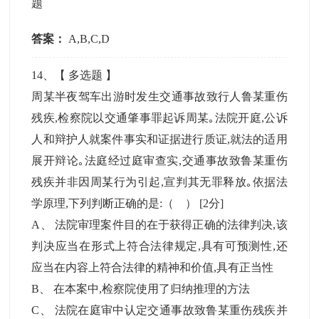
题
答案：
A,B,C,D
14
、【
多选题
】
周某半夜驾车出游时发生交通事故致行人鲁某重伤
残疾,检察院以交通肇事罪起诉周某｡法院开庭,公诉
人和辩护人就案件事实和证据进行质证,就法的适用
展开辩论｡法庭经过庭审查实,交通事故致鲁某重伤
残疾并非因周某行为引起,宣判其无罪释放｡依据法
学原理,下列判断正确的是:（ ）
[2分]
A
、
法院审理案件目的在于获得正确的法律判决,该
判决应当在形式上符合法律规定,具有可预测性,还
应当在内容上符合法律的精神和价值,具有正当性
B
、
在本案中,检察院使用了归纳推理的方法
C
、
法院在庭审中认定交通事故致鲁某重伤残疾并