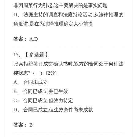
非因周某行为引起,这主要解决的是事实问题
D
、
法庭主持的调查和法庭辩论活动,从法律推理的
角度讲,是在为演绎推理确定大小前提
答案：
A,D
15
、【
多选题
】
张某拒绝签订成交确认书时,双方的合同处于何种法
律状态?（ ）
[2分]
A
、
合同未成立
B
、
合同已成立,并已生效
C
、
合同已成立,但效力待定
D
、
合同已成立,但生效条件尚未成就
答案：
B