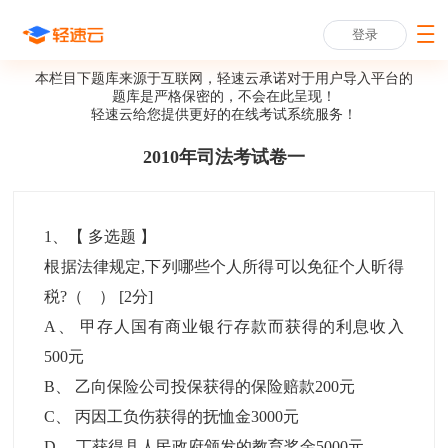
登录
本栏目下题库来源于互联网，轻速云承诺对于用户导入平台的
题库是严格保密的，不会在此呈现！
轻速云给您提供更好的
在线考试系统
服务！
2010年司法考试卷一
1
、【
多选题
】
根据法律规定,下列哪些个人所得可以免征个人昕得
税?（ ）
[2分]
A
、
甲存人国有商业银行存款而获得的利息收入
500元
B
、
乙向保险公司投保获得的保险赔款200元
C
、
丙因工负伤获得的抚恤金3000元
D
、
丁获得县人民政府颁发的教育奖金5000元