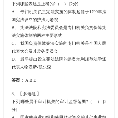
下列哪些表述是正确的?（ ）
[2分]
A
、
专门机关负责宪法实施的体制起源于1799年法
国宪法设立的护法元老院
B
、
宪法法院和宪法委员会是专门机关负责保障宪
法实施体制的两种主要形式
C
、
我国负责保障宪法实施的专门机关是全国人民
代表大会及其常务委员会
D
、
最早提出设立宪法法院的是奥地利规范法学派
代表人物汉斯•凯尔森
答案：
A,B,D
8
、【
多选题
】
下列哪些属于审计机关的审计监督范围?（ ）
[2
分]
A
、
国家的事业组织和使用财政资金的其他事业组