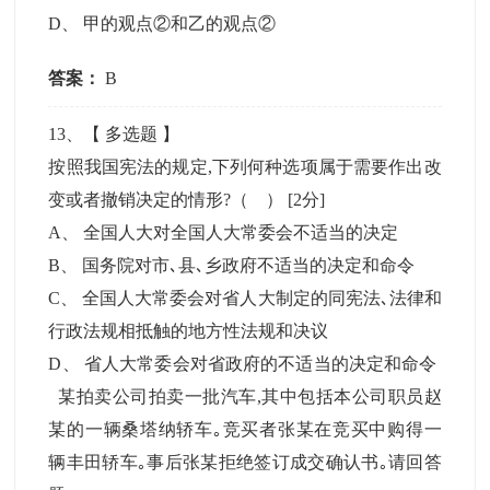
D
、
甲的观点②和乙的观点②
答案：
B
13
、【
多选题
】
按照我国宪法的规定,下列何种选项属于需要作出改
变或者撤销决定的情形?（ ）
[2分]
A
、
全国人大对全国人大常委会不适当的决定
B
、
国务院对市､县､乡政府不适当的决定和命令
C
、
全国人大常委会对省人大制定的同宪法､法律和
行政法规相抵触的地方性法规和决议
D
、
省人大常委会对省政府的不适当的决定和命令
某拍卖公司拍卖一批汽车,其中包括本公司职员赵
某的一辆桑塔纳轿车｡竞买者张某在竞买中购得一
辆丰田轿车｡事后张某拒绝签订成交确认书｡请回答