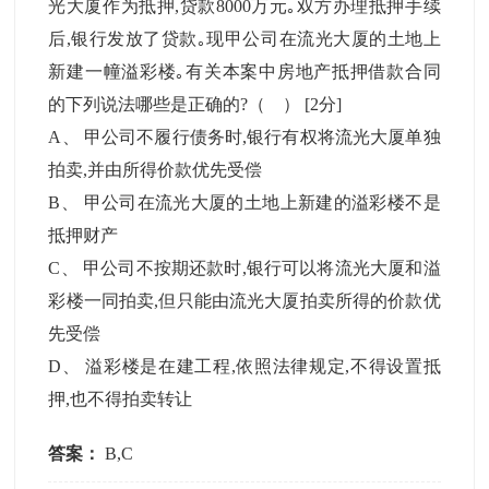
光大厦作为抵押,贷款8000万元｡双方办理抵押手续
后,银行发放了贷款｡现甲公司在流光大厦的土地上
新建一幢溢彩楼｡有关本案中房地产抵押借款合同
的下列说法哪些是正确的?（ ）
[2分]
A
、
甲公司不履行债务时,银行有权将流光大厦单独
拍卖,并由所得价款优先受偿
B
、
甲公司在流光大厦的土地上新建的溢彩楼不是
抵押财产
C
、
甲公司不按期还款时,银行可以将流光大厦和溢
彩楼一同拍卖,但只能由流光大厦拍卖所得的价款优
先受偿
D
、
溢彩楼是在建工程,依照法律规定,不得设置抵
押,也不得拍卖转让
答案：
B,C