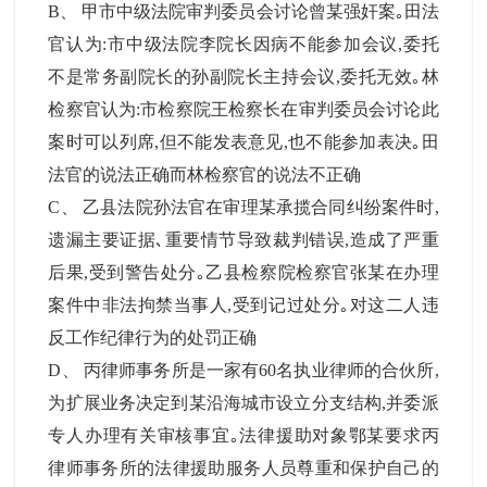
B
、
甲市中级法院审判委员会讨论曾某强奸案｡田法
官认为:市中级法院李院长因病不能参加会议,委托
不是常务副院长的孙副院长主持会议,委托无效｡林
检察官认为:市检察院王检察长在审判委员会讨论此
案时可以列席,但不能发表意见,也不能参加表决｡田
法官的说法正确而林检察官的说法不正确
C
、
乙县法院孙法官在审理某承揽合同纠纷案件时,
遗漏主要证据､重要情节导致裁判错误,造成了严重
后果,受到警告处分｡乙县检察院检察官张某在办理
案件中非法拘禁当事人,受到记过处分｡对这二人违
反工作纪律行为的处罚正确
D
、
丙律师事务所是一家有60名执业律师的合伙所,
为扩展业务决定到某沿海城市设立分支结构,并委派
专人办理有关审核事宜｡法律援助对象鄂某要求丙
律师事务所的法律援助服务人员尊重和保护自己的