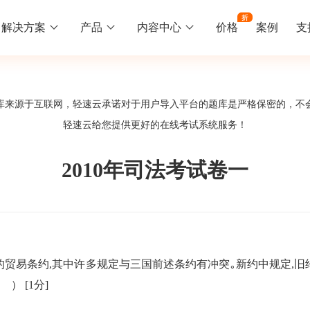
解决方案
产品
内容中心
价格
案例
支
线下培训
更多
库来源于互联网，轻速云承诺对于用户导入平台的题库是严格保密的，不
库中心
好题供您挑选
轻速云给您提供更好的
在线考试系统
服务！
训
速入门
知识竞赛
常见问题
统
线下培训班
工入职培训体系
速掌握轻速云组织培训考试的流程
党建活动、安全生产活动、协会竟赛
一些用户常见的使用问题
2010年司法考试卷一
报名管理系统
试客户端下载
期末考试
关于我们
地图、人才培养
载严肃考试专用客户端
在线考试考核提高考试管理效率
轻速云科技简介、核心价值
签到系统
历程
的贸易条约,其中许多规定与三国前述条约有冲突｡新约中规定,旧
问卷系统
网课教育
（ ）
[1分]
知识店铺、实现知识变现
直播打卡学习等功能让网课教育更灵活