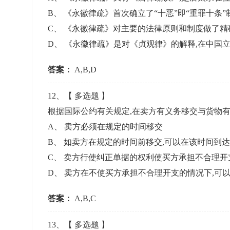
B
、
《永徽律疏》首次确立了“十恶”即“重罪十条”
C
、
《永徽律疏》对主要的法律原则和制度做了精
D
、
《永徽律疏》是对《贞观律》的解释,在中国
答案：
A,B,D
12
、【
多选题
】
根据国际公约有关规定,在卖方有义务移交与货物有
A
、
卖方必须在规定的时间移交
B
、
如卖方在规定的时间前移交,可以在该时间到
C
、
卖方行使纠正单据的权利使买方承担不合理开
D
、
卖方在不使买方承担不合理开支的情况下,可
答案：
A,B,C
13
、【
多选题
】