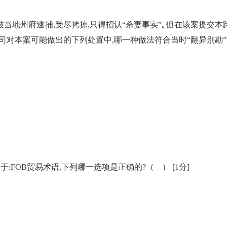
被当地州府逮捕,受尽拷掠,只得招认“杀妻事实”｡但在该案提交
刑司对本案可能做出的下列处置中,哪一种做法符合当时“翻异别勘
于:FOB贸易术语,下列哪一选项是正确的?（ ）
[1分]