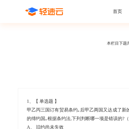
首页
场景解决方案
在线考试
支持
线上培训
本栏目下题
课程商城
题
精选优课助力学习
千道
新闻动态
线下考试
新员工培
快
在线考试系统
在线培训系
了解轻速云培训考试系统新闻资讯和
期中/期末考试、集中培训考试
搭建新员
快
公司动态
智能防作弊
学习地图
帮助中心
招聘考试
岗位培训
考
全面了解轻速云的使用方法和技巧
在线笔试、大型校招、社招
岗位学习
下
智能监考中心
知识付费
1
、【
单选题
】
甲乙丙三国订有贸易条约｡后甲乙两国又达成了新
阅卷中心
互动社区
认证考试
知识店铺
的缔约国｡根据条约法,下列判断哪一项是错误的?
岗位认证、职业资格认证、技能考核认证
搭建专属
A
、
旧约尚未失效