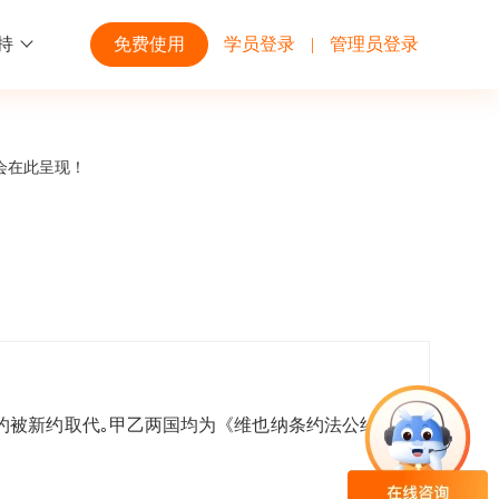
持
免费使用
学员登录
|
管理员登录
功能
行业解决方案
第三方平台
会在此呈现！
学校高校
开放平台
趣味化PK答题
企业微信
大规模在线考试解决方案
开放平台接口API调用文档说明
互动答题
钉钉
制造行业
观和发展
员工培训体系解决方案
积分商城
飞书
约被新约取代｡甲乙两国均为《维也纳条约法公约》
个性化设置
零售行业
岗位人才培养解决方案