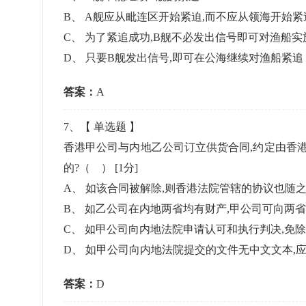
B
、
A舰应从毗连区开始紧迫,而不应从领海开始紧
C
、
为了紧追成功,B舰不必发出信号即可对渔船实
D
、
只要B舰发出信号,即可在公海继续对渔船紧追
答案：
A
7
、【
单选题
】
香港甲公司与内地乙公司订立供货合同,约定由香港
的?（ ）
[1分]
A
、
如该合同被解除,则香港法院管辖的协议也随
B
、
如乙公司在内地两省均有财产,甲公司可向两
C
、
如甲公司向内地法院申请认可和执行判决,免
D
、
如甲公司向内地法院提交的文件无中文文本,
答案：
D