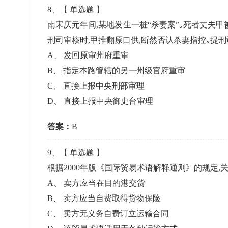
8
、【
单选题
】
南宋庆元年间,某地发生一桩“杀妻案”｡死者丈夫甲
刑司审核时,甲推翻原口供,断然否认杀妻指控｡提
A
、
发回原审州府重审
B
、
指定本路管辖的另一州级官府重审
C
、
直接上报中央刑部审理
D
、
直接上报中央御史台审理
答案：
B
9
、【
单选题
】
根据2000年版《国际贸易术语解释通则》的规定,关
A
、
卖方应当在目的港交货
B
、
卖方应当自费取得货物保险
C
、
卖方无义务自费订立运输合同