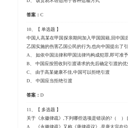
D
、
该贸易术语适用于各种运输方式
答案：
C
10
、【
单选题
】
中国人高某在甲国探亲期间加入甲国国籍,回中国
乙国实施的伤害乙国公民的行为,也向中国提出了引
A
、
如依中国法律和甲国法律均构成犯罪,即可准
B
、
中国应按照收到引渡请求的先后确定引渡的优
C
、
由于高某健康不佳,中国可以拒绝引渡
D
、
中国应当拒绝引渡
答案：
D
11
、【
多选题
】
关于《永徽律疏》,下列哪些选项是错误的?（ ）
A
、
《永徽律疏》又称《唐律疏议》,是唐太宗在