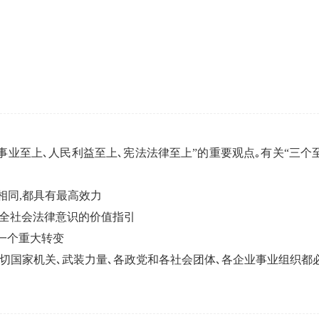
企业年会
、每日一练、打卡练习
组织企业年会闯关答题赢红包活动
党的事业至上､人民利益至上､宪法法律至上”的重要观点｡有关“三
相同,都具有最高效力
强全社会法律意识的价值指引
一个重大转变
一切国家机关､武装力量､各政党和各社会团体､各企业事业组织都