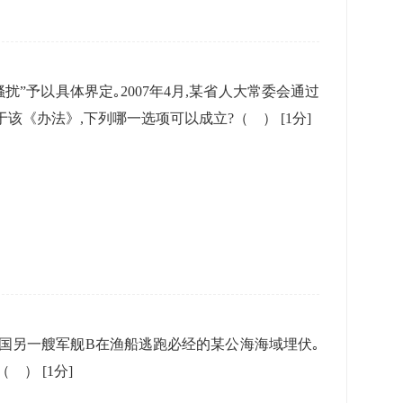
扰”予以具体界定｡2007年4月,某省人大常委会通过
关于该《办法》,下列哪一选项可以成立?（ ）
[1分]
乙国另一艘军舰B在渔船逃跑必经的某公海海域埋伏｡
?（ ）
[1分]