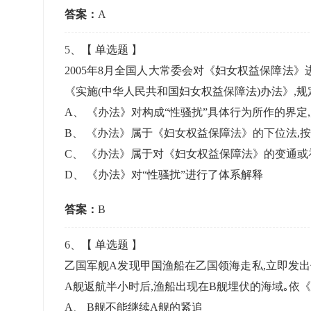
答案：
A
5
、【
单选题
】
2005年8月全国人大常委会对《妇女权益保障法》进
《实施(中华人民共和国妇女权益保障法)办法》,规
A
、
《办法》对构成“性骚扰”具体行为所作的界定
B
、
《办法》属于《妇女权益保障法》的下位法,
C
、
《办法》属于对《妇女权益保障法》的变通或
D
、
《办法》对“性骚扰”进行了体系解释
答案：
B
6
、【
单选题
】
乙国军舰A发现甲国渔船在乙国领海走私,立即发出
A舰返航半小时后,渔船出现在B舰埋伏的海域｡依
A
、
B舰不能继续A舰的紧追