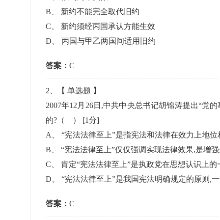
准考证管理
B
、
新约不能完全取代旧约
考试测验
刷题练习
C
、
新约须经丙国承认方能生效
电子证书
学生测验、员工考核、培训考试
题库刷题
D
、
丙国与甲乙两国间适用旧约
答案：
题库系统
C
2
、【
单选题
】
统计分析
2007年12月26日,中共中央总书记胡锦涛提出“
的?（ ）
[1分]
A
、
“宪法法律至上”是指宪法和法律在效力上地位
B
、
“宪法法律至上”仅仅强调实现法律效果,是增
C
、
肯定“宪法法律至上”是执政党在思想认识上的
D
、
“宪法法律至上”是我国宪法明确规定的原则,
答案：
C