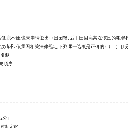
后健康不佳,也未申请退出中国国籍｡后甲国因高某在该国的犯罪行
渡请求｡依我国相关法律规定,下列哪一选项是正确的?（ ）
[1
予引渡
先顺序
[2分]
位时制定的