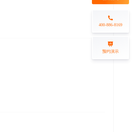
每日一练
金融行业
打卡学习
专业技能培训解决方案
400-886-8169
练习测评
预约演示
在线答题系统