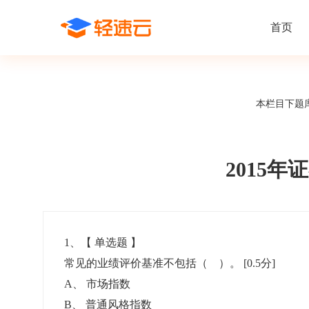
首页
场景解决方案
在线考试
支持
线上培训
本栏目下题
课程商城
题
精选优课助力学习
千道
新闻动态
线下考试
新员工培
快
在线考试系统
在线培训系
了解轻速云培训考试系统新闻资讯和
期中/期末考试、集中培训考试
搭建新员
快
公司动态
2015
智能防作弊
学习地图
帮助中心
招聘考试
岗位培训
考
全面了解轻速云的使用方法和技巧
在线笔试、大型校招、社招
岗位学习
下
智能监考中心
知识付费
1
、【
单选题
】
常见的业绩评价基准不包括（ ）。
[0.5分]
阅卷中心
互动社区
认证考试
知识店铺
A
、
市场指数
岗位认证、职业资格认证、技能考核认证
搭建专属
B
、
普通风格指数