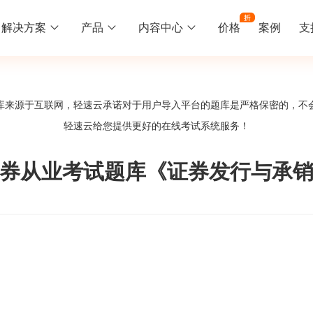
解决方案
产品
内容中心
价格
案例
支
线下培训
更多
库来源于互联网，轻速云承诺对于用户导入平台的题库是严格保密的，不
库中心
好题供您挑选
轻速云给您提供更好的
在线考试系统
服务！
训
速入门
知识竞赛
常见问题
统
线下培训班
工入职培训体系
速掌握轻速云组织培训考试的流程
党建活动、安全生产活动、协会竟赛
一些用户常见的使用问题
年证券从业考试题库《证券发行与承
报名管理系统
试客户端下载
期末考试
关于我们
地图、人才培养
载严肃考试专用客户端
在线考试考核提高考试管理效率
轻速云科技简介、核心价值
签到系统
历程
问卷系统
网课教育
知识店铺、实现知识变现
直播打卡学习等功能让网课教育更灵活