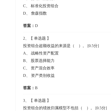
准考证管理
C
、
标准化投资组合
考试测验
刷题练习
D
、
詹森指数
电子证书
学生测验、员工考核、培训考试
题库刷题
答案：
D
题库系统
2
、【
单选题
】
投资组合超额收益的来源是（ ）。
[0.5分]
统计分析
A
、
战略性资产配置
B
、
股票选择能力
C
、
资产混合效率
D
、
资产类别收益
答案：
B
3
、【
单选题
】
投资组合的绩效归属模型不包括（ ）。
[0.5分]