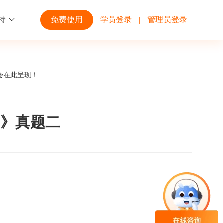
持
免费使用
学员登录
|
管理员登录
功能
行业解决方案
第三方平台
会在此呈现！
学校高校
开放平台
趣味化PK答题
企业微信
大规模在线考试解决方案
开放平台接口API调用文档说明
销》真题二
互动答题
钉钉
制造行业
观和发展
员工培训体系解决方案
积分商城
飞书
个性化设置
零售行业
岗位人才培养解决方案