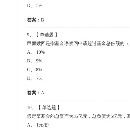
D
、
5%
答案：
B
9
、【
单选题
】
巨额赎回是指基金净赎回申请超过基金总份额的
A
、
10%
B
、
9%
C
、
8%
D
、
7%
答案：
A
10
、【
单选题
】
假定某基金的总资产为35亿元，总负债为5亿元，
A
、
1元/份