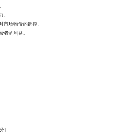
。
力。
府对市场物价的调控。
消费者的利益。
9分]