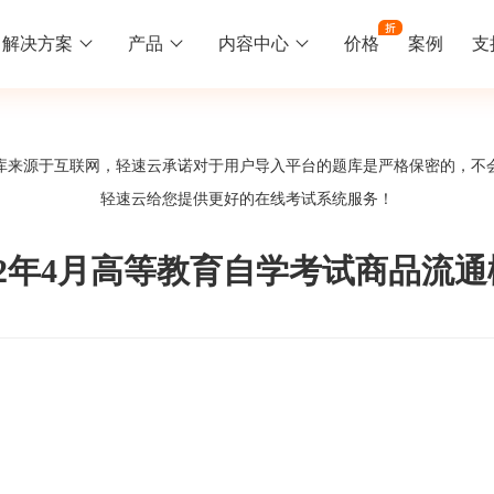
解决方案
产品
内容中心
价格
案例
支
线下培训
更多
库来源于互联网，轻速云承诺对于用户导入平台的题库是严格保密的，不
库中心
好题供您挑选
轻速云给您提供更好的
在线考试系统
服务！
训
速入门
知识竞赛
常见问题
统
线下培训班
工入职培训体系
速掌握轻速云组织培训考试的流程
党建活动、安全生产活动、协会竟赛
一些用户常见的使用问题
02年4月高等教育自学考试商品流
报名管理系统
试客户端下载
期末考试
关于我们
地图、人才培养
载严肃考试专用客户端
在线考试考核提高考试管理效率
轻速云科技简介、核心价值
签到系统
历程
问卷系统
网课教育
知识店铺、实现知识变现
直播打卡学习等功能让网课教育更灵活