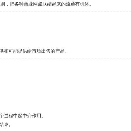
则，把各种商业网点联结起来的流通有机体。
企业年会
、每日一练、打卡练习
组织企业年会闯关答题赢红包活动
供和可能提供给市场出售的产品。
个过程中起中介作用。
结束。