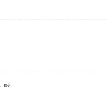
势。
[9分]