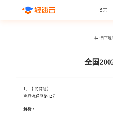
首页
场景解决方案
在线考试
支持
线上培训
本栏目下题
课程商城
题
精选优课助力学习
千道
新闻动态
线下考试
新员工培
快
在线考试系统
在线培训系
了解轻速云培训考试系统新闻资讯和
期中/期末考试、集中培训考试
搭建新员
快
公司动态
全国20
智能防作弊
学习地图
帮助中心
招聘考试
岗位培训
考
全面了解轻速云的使用方法和技巧
在线笔试、大型校招、社招
岗位学习
下
智能监考中心
知识付费
1
、【
简答题
】
商品流通网络
[2分]
阅卷中心
互动社区
认证考试
知识店铺
岗位认证、职业资格认证、技能考核认证
搭建专属
解析：