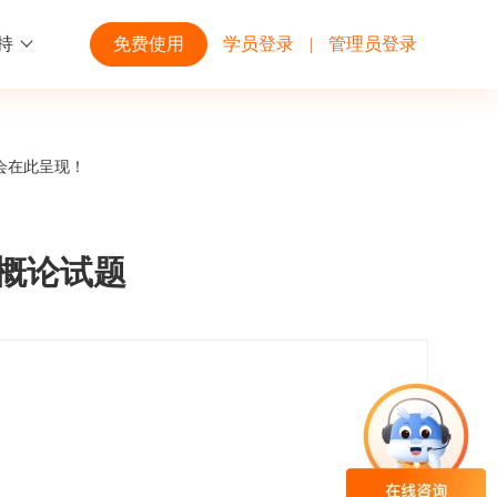
持
免费使用
学员登录
|
管理员登录
功能
行业解决方案
第三方平台
会在此呈现！
学校高校
开放平台
趣味化PK答题
企业微信
大规模在线考试解决方案
开放平台接口API调用文档说明
通概论试题
互动答题
钉钉
制造行业
观和发展
员工培训体系解决方案
积分商城
飞书
个性化设置
零售行业
岗位人才培养解决方案