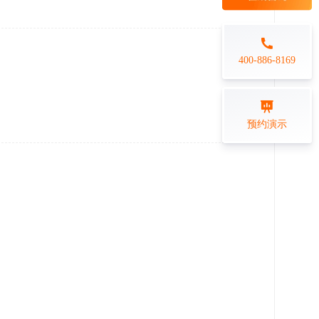
每日一练
金融行业
打卡学习
专业技能培训解决方案
400-886-8169
练习测评
预约演示
在线答题系统