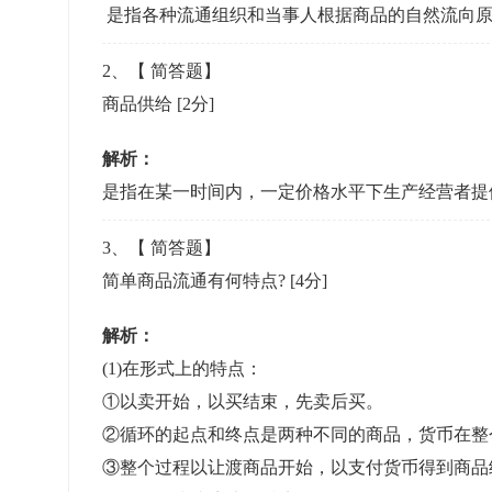
准考证管理
是指各种流通组织和当事人根据商品的自然流向原
考试测验
刷题练习
2
、【
简答题
】
电子证书
学生测验、员工考核、培训考试
题库刷题
商品供给
[2分]
题库系统
解析：
是指在某一时间内，一定价格水平下生产经营者提
统计分析
3
、【
简答题
】
简单商品流通有何特点?
[4分]
解析：
(1)在形式上的特点：
①以卖开始，以买结束，先卖后买。
②循环的起点和终点是两种不同的商品，货币在整
③整个过程以让渡商品开始，以支付货币得到商品