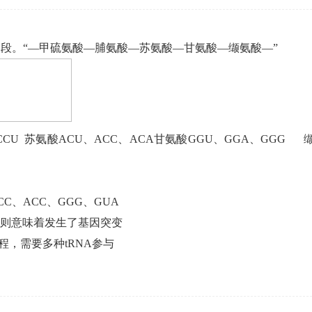
段。“—甲硫氨酸—脯氨酸—苏氨酸—甘氨酸—缬氨酸—”
CU 苏氨酸ACU、ACC、ACA甘氨酸GGU、GGA、GGG
C、ACC、GGG、GUA
，则意味着发生了基因突变
，需要多种tRNA参与