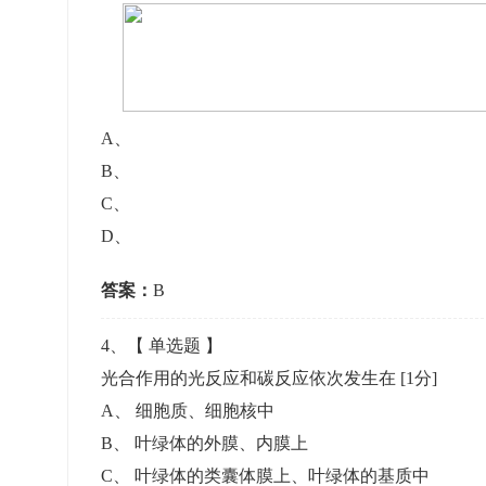
A
、
B
、
C
、
D
、
答案：
B
4
、【
单选题
】
光合作用的光反应和碳反应依次发生在
[1分]
A
、
细胞质、细胞核中
B
、
叶绿体的外膜、内膜上
C
、
叶绿体的类囊体膜上、叶绿体的基质中