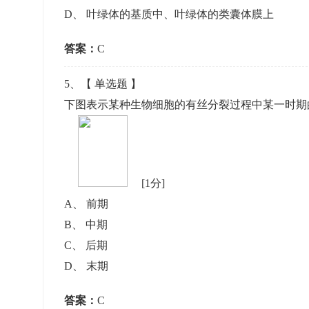
D
、
叶绿体的基质中、叶绿体的类囊体膜上
答案：
C
5
、【
单选题
】
下图表示某种生物细胞的有丝分裂过程中某一时期
[1分]
A
、
前期
B
、
中期
C
、
后期
D
、
末期
答案：
C