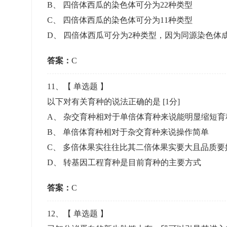
B
、
四倍体西瓜的染色体可分为22种类型
C
、
四倍体西瓜的染色体可分为11种类型
D
、
四倍体西瓜可分为2种类型，因为同源染色体
答案：
C
11
、【
单选题
】
以下对有关育种的说法正确的是
[1分]
A
、
杂交育种相对于单倍体育种来说能明显缩短育
B
、
单倍体育种相对于杂交育种来说操作简单
C
、
多倍体果实往往比其二倍体果实要大且品质要
D
、
转基因工程育种是目前育种的主要方式
答案：
C
12
、【
单选题
】