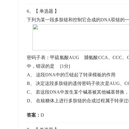
6
、【
单选题
】
下列为某一段多肽链和控制它合成的DNA双链的一
密码子表：甲硫氨酸AUG 脯氨酸CCA、CCC、C
中，错误的是
[1分]
A
、
这段DNA中的①链起了转录模板的作用
B
、
决定这段多肽链的遗传密码子依次是AUG、CC
C
、
若这段DNA中发生某个碱基被其他碱基替换
D
、
在核糖体上进行多肽链的合成过程属于转录过程
答案：
D