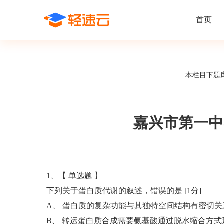
首页
场景解决方案
在线考试
支持
线上培训
本栏目下题
课程商城
题
精选优课助力学习
千道
新闻动态
线下考试
新员工培
快
在线考试系统
在线培训系
了解轻速云培训考试系统新闻资讯和
期中/期末考试、集中培训考试
搭建新员
快
公司动态
嘉兴市第一中
智能防作弊
学习地图
帮助中心
招聘考试
岗位培训
考
全面了解轻速云的使用方法和技巧
在线笔试、大型校招、社招
岗位学习
下
智能监考中心
知识付费
1
、【
单选题
】
下列关于蛋白质代谢的叙述，错误的是
[1分]
阅卷中心
互动社区
认证考试
知识店铺
A
、
蛋白质的复杂功能与其独特空间结构有密切关
岗位认证、职业资格认证、技能考核认证
搭建专属
B
、
转运蛋白质合成需要氨基酸通过脱水缩合方式