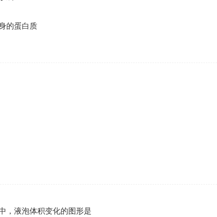
企业年会
身的蛋白质
、每日一练、打卡练习
组织企业年会闯关答题赢红包活动
中，液泡体积变化的图形是