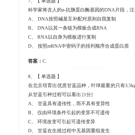
7
、【
单选题
】
科学家将含人的α-抗胰蛋白酶基因的DNA片段，
A
、
DNA按照碱基互补配对原则自我复制
B
、
DNA以其一条链为模板合成RNA
C
、
RNA以自身为模板进行复制
D
、
按照mRNA中密码子的排列顺序合成蛋白质
答案：
C
8
、【
单选题
】
在北京培育出优质甘蓝品种，叶球最重的只有3.5k
从甘蓝引种过程可以看出
[1分]
A
、
甘蓝具有遗传性，而不具有变异性
B
、
仅由环境条件引起的变异不可遗传
C
、
环境改变可引起可遗传变异
D
、
甘蓝在生殖过程中无基因重组发生