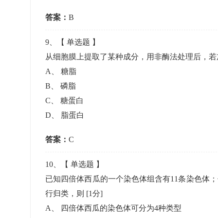
答案：
B
9
、【
单选题
】
从细胞膜上提取了某种成分，用非酶法处理后，若
A
、
糖脂
B
、
磷脂
C
、
糖蛋白
D
、
脂蛋白
答案：
C
10
、【
单选题
】
已知四倍体西瓜的一个染色体组含有11条染色体
行归类，则
[1分]
A
、
四倍体西瓜的染色体可分为4种类型