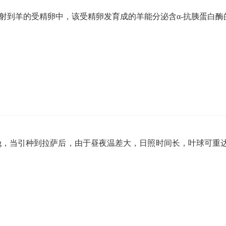
注射到羊的受精卵中，该受精卵发育成的羊能分泌含α-抗胰蛋白
g，当引种到拉萨后，由于昼夜温差大，日照时间长，叶球可重达7