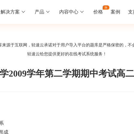
解决方案
产品
内容中心
价格
案例
支
线下培训
更多
库来源于互联网，轻速云承诺对于用户导入平台的题库是严格保密的，不
库中心
好题供您挑选
轻速云给您提供更好的
在线考试系统
服务！
训
速入门
知识竞赛
常见问题
统
线下培训班
工入职培训体系
速掌握轻速云组织培训考试的流程
党建活动、安全生产活动、协会竟赛
一些用户常见的使用问题
学2009学年第二学期期中考试高
报名管理系统
试客户端下载
期末考试
关于我们
地图、人才培养
载严肃考试专用客户端
在线考试考核提高考试管理效率
轻速云科技简介、核心价值
签到系统
历程
问卷系统
网课教育
系
知识店铺、实现知识变现
直播打卡学习等功能让网课教育更灵活
形成