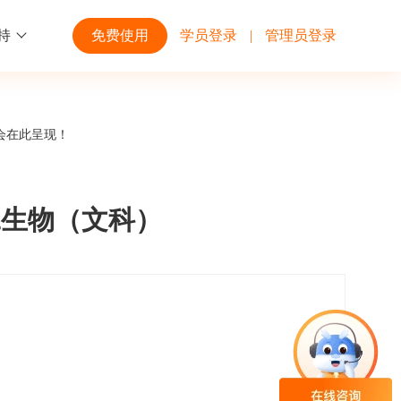
持
免费使用
学员登录
|
管理员登录
功能
行业解决方案
第三方平台
会在此呈现！
学校高校
开放平台
趣味化PK答题
企业微信
大规模在线考试解决方案
开放平台接口API调用文档说明
二生物（文科）
互动答题
钉钉
制造行业
观和发展
员工培训体系解决方案
积分商城
飞书
个性化设置
零售行业
岗位人才培养解决方案