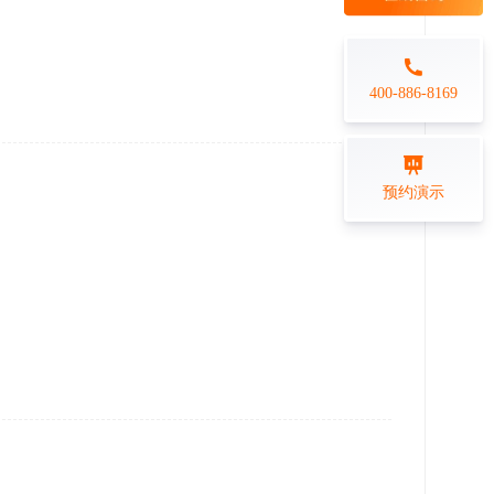
每日一练
金融行业
打卡学习
专业技能培训解决方案
400-886-8169
练习测评
预约演示
在线答题系统