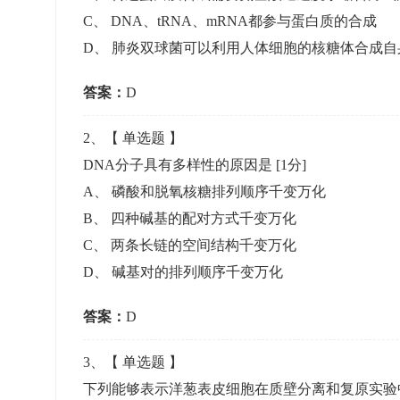
准考证管理
C
、
DNA、tRNA、mRNA都参与蛋白质的合成
考试测验
刷题练习
D
、
肺炎双球菌可以利用人体细胞的核糖体合成自
电子证书
学生测验、员工考核、培训考试
题库刷题
答案：
D
题库系统
2
、【
单选题
】
DNA分子具有多样性的原因是
[1分]
统计分析
A
、
磷酸和脱氧核糖排列顺序千变万化
B
、
四种碱基的配对方式千变万化
C
、
两条长链的空间结构千变万化
D
、
碱基对的排列顺序千变万化
答案：
D
3
、【
单选题
】
下列能够表示洋葱表皮细胞在质壁分离和复原实验