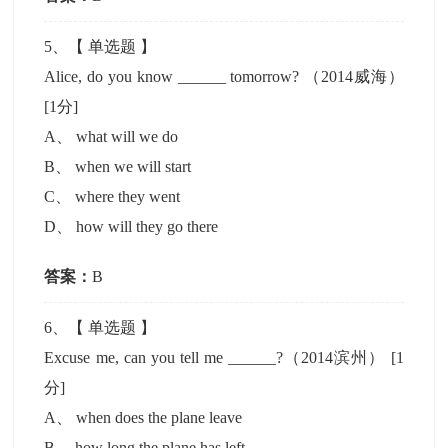
5
、【
单选题
】
Alice, do you know ______ tomorrow? （2014威海）
[1分]
A
、
what will we do
B
、
when we will start
C
、
where they went
D
、
how will they go there
答案：
B
6
、【
单选题
】
Excuse me, can you tell me ______?（2014滨州）
[1
分]
A
、
when does the plane leave
B
、
how long the plane has left