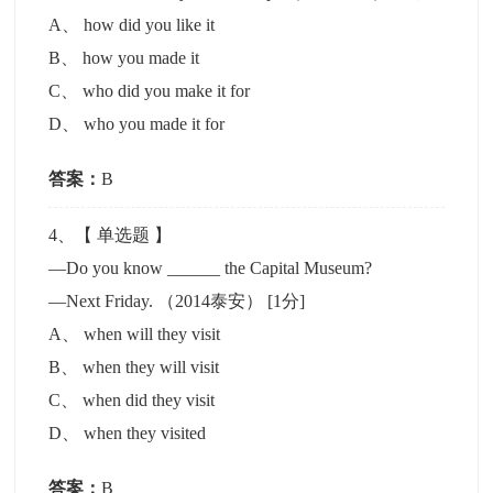
A
、
how did you like it
B
、
how you made it
C
、
who did you make it for
D
、
who you made it for
答案：
B
4
、【
单选题
】
—Do you know ______ the Capital Museum?
—Next Friday. （2014泰安）
[1分]
A
、
when will they visit
B
、
when they will visit
C
、
when did they visit
D
、
when they visited
答案：
B