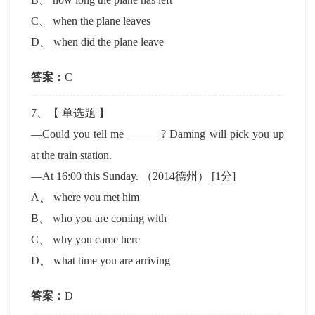
C
、
when the plane leaves
D
、
when did the plane leave
答案：
C
7
、【
单选题
】
—Could you tell me ______? Daming will pick you up
at the train station.
—At 16:00 this Sunday. （2014德州）
[1分]
A
、
where you met him
B
、
who you are coming with
C
、
why you came here
D
、
what time you are arriving
答案：
D