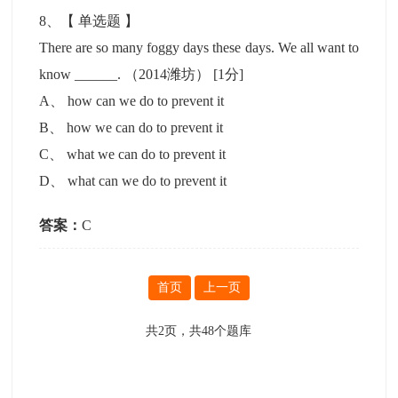
8
、【
单选题
】
There are so many foggy days these days. We all want to
know ______. （2014潍坊）
[1分]
A
、
how can we do to prevent it
B
、
how we can do to prevent it
C
、
what we can do to prevent it
D
、
what can we do to prevent it
答案：
C
首页
上一页
共
2
页，共
48
个题库