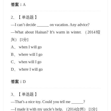
答案：
A
2
、【
单选题
】
—I can’t decide ______ on vacation. Any advice?
—What about Hainan? It’s warm in winter. （2014绍
兴）
[1分]
A
、
when I will go
B
、
where will I go
C
、
when will I go
D
、
where I will go
答案：
D
3
、【
单选题
】
—That’s a nice toy. Could you tell me ______?
—I made it with my uncle’s help. （2014台州）
[1分]