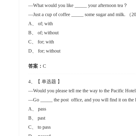
—What would you like _____ your afternoon tea？
—Just a cup of coffee _____ some sugar and mi
A
、
of; with
B
、
of; without
C
、
for; with
D
、
for; without
答案：
C
4
、【
单选题
】
—Would you please tell me the way to the Pacific Hotel
—Go _____ the post office, and you will find it on 
A
、
pass
B
、
past
C
、
to pass