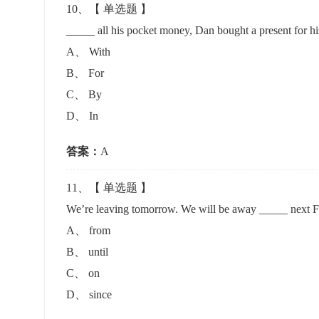
10
、【
单选题
】
_____ all his pocket money, Dan bought a present f
A
、
With
B
、
For
C
、
By
D
、
In
答案：
A
11
、【
单选题
】
We’re leaving tomorrow. We will be away _____ ne
A
、
from
B
、
until
C
、
on
D
、
since