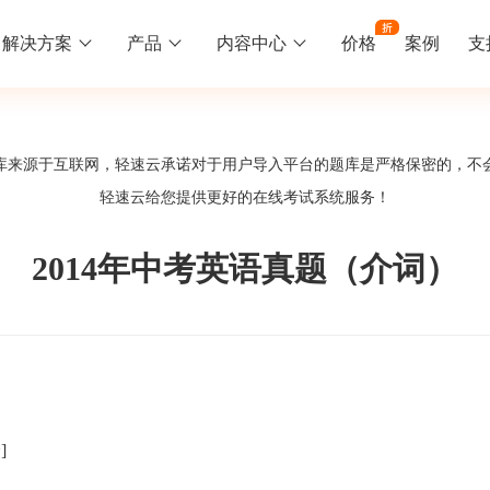
解决方案
产品
内容中心
价格
案例
支
线下培训
更多
库来源于互联网，轻速云承诺对于用户导入平台的题库是严格保密的，不
库中心
好题供您挑选
轻速云给您提供更好的
在线考试系统
服务！
训
速入门
知识竞赛
常见问题
统
线下培训班
工入职培训体系
速掌握轻速云组织培训考试的流程
党建活动、安全生产活动、协会竟赛
一些用户常见的使用问题
2014年中考英语真题（介词）
报名管理系统
试客户端下载
期末考试
关于我们
地图、人才培养
载严肃考试专用客户端
在线考试考核提高考试管理效率
轻速云科技简介、核心价值
签到系统
历程
问卷系统
网课教育
]
知识店铺、实现知识变现
直播打卡学习等功能让网课教育更灵活