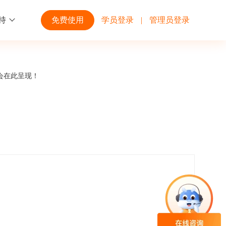
持
免费使用
学员登录
|
管理员登录
功能
行业解决方案
第三方平台
会在此呈现！
学校高校
开放平台
趣味化PK答题
企业微信
大规模在线考试解决方案
开放平台接口API调用文档说明
互动答题
钉钉
制造行业
观和发展
员工培训体系解决方案
积分商城
飞书
个性化设置
零售行业
岗位人才培养解决方案