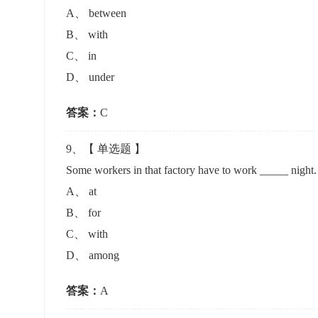
A
、
between
B
、
with
C
、
in
D
、
under
答案：
C
9
、【
单选题
】
Some workers in that factory have to work _____ 
A
、
at
B
、
for
C
、
with
D
、
among
答案：
A