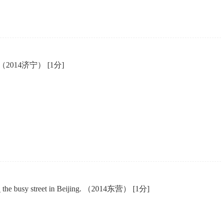
hair. （2014济宁）
[1分]
__ the busy street in Beijing. （2014东营）
[1分]