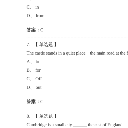
C
、
in
D
、
from
答案：
C
7
、【
单选题
】
The castle stands in a quiet place the main road at t
A
、
to
B
、
for
C
、
Off
D
、
out
答案：
C
8
、【
单选题
】
Cambridge is a small city ______ the east of Engl