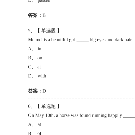
D
、
passed
答案：
B
5
、【
单选题
】
Meimei is a beautiful girl _____ big eyes and dark 
A
、
in
B
、
on
C
、
at
D
、
with
答案：
D
6
、【
单选题
】
On May 10th, a horse was found running happily ___
A
、
at
B
、
of