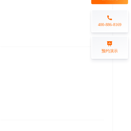
每日一练
金融行业
打卡学习
专业技能培训解决方案
400-886-8169
练习测评
预约演示
在线答题系统