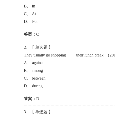
准考证管理
B
、
In
考试测验
刷题练习
C
、
At
电子证书
学生测验、员工考核、培训考试
题库刷题
D
、
For
答案：
题库系统
C
2
、【
单选题
】
统计分析
They usually go shopping ____ their lunch break.
A
、
against
B
、
among
C
、
between
D
、
during
答案：
D
3
、【
单选题
】