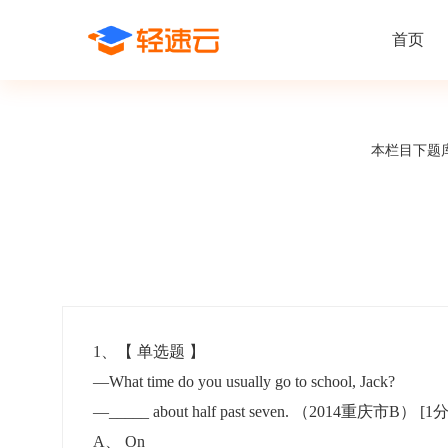
首页
场景解决方案
在线考试
支持
线上培训
本栏目下题
课程商城
题
精选优课助力学习
千道
新闻动态
线下考试
新员工培
快
在线考试系统
在线培训系
了解轻速云培训考试系统新闻资讯和
期中/期末考试、集中培训考试
搭建新员
快
公司动态
智能防作弊
学习地图
帮助中心
招聘考试
岗位培训
考
全面了解轻速云的使用方法和技巧
在线笔试、大型校招、社招
岗位学习
下
智能监考中心
知识付费
1
、【
单选题
】
—What time do you usually go to school, Jack?
阅卷中心
互动社区
认证考试
知识店铺
—_____ about half past seven. （2014重庆市B）
[1分
岗位认证、职业资格认证、技能考核认证
搭建专属
A
、
On