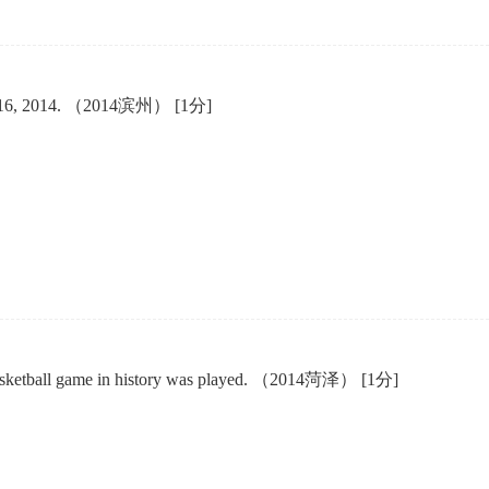
pril 16, 2014. （2014滨州）
[1分]
st basketball game in history was played. （2014菏泽）
[1分]