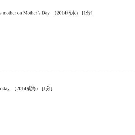
or his mother on Mother’s Day. （2014丽水）
[1分]
xt Friday. （2014威海）
[1分]